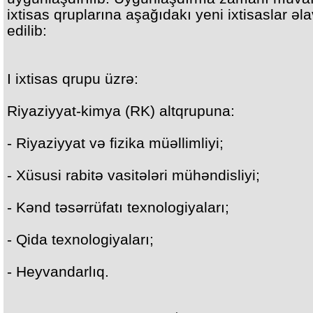
ixtisas qruplarına aşağıdakı yeni ixtisaslar əl
edilib:
I ixtisas qrupu üzrə:
Riyaziyyat-kimya (RK) altqrupuna:
- Riyaziyyat və fizika müəllimliyi;
- Xüsusi rabitə vasitələri mühəndisliyi;
- Kənd təsərrüfatı texnologiyaları;
- Qida texnologiyaları;
- Heyvandarlıq.