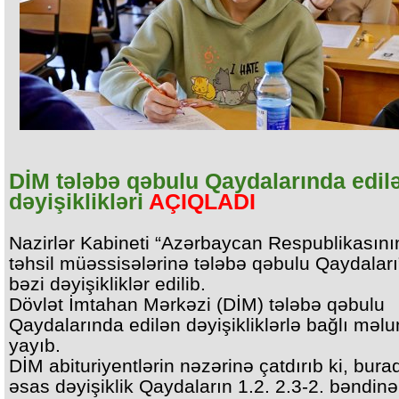
DİM tələbə qəbulu Qaydalarında edil
dəyişiklikləri
AÇIQLADI
Nazirlər Kabineti “Azərbaycan Respublikasının
təhsil müəssisələrinə tələbə qəbulu Qaydalar
bəzi dəyişikliklər edilib.
Dövlət İmtahan Mərkəzi (DİM) tələbə qəbulu
Qaydalarında edilən dəyişikliklərlə bağlı məl
yayıb.
DİM abituriyentlərin nəzərinə çatdırıb ki, bura
əsas dəyişiklik Qaydaların 1.2. 2.3-2. bəndinə