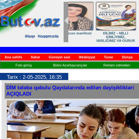
Elmanın öz dünyası
Dövlət qayğısı
Əlaqə
Haqqımızda
mətbuatın inki
əsas təməli
Ana səhifə
Xəbər
Güneyin səsi
Ədəbiyyat
Turan
Dünya
Foto görüş
Bütöv Azərbaycançılar
Reklam xidmətləri
Tarix : 2-05-2025, 16:35
DİM tələbə qəbulu Qaydalarında edilən dəyişiklikləri
AÇIQLADI