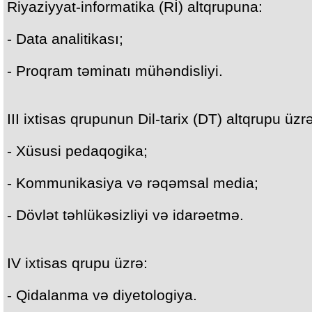
Riyaziyyat-informatika (Rİ) altqrupuna:
- Data analitikası;
- Proqram təminatı mühəndisliyi.
III ixtisas qrupunun Dil-tarix (DT) altqrupu üzr
- Xüsusi pedaqogika;
- Kommunikasiya və rəqəmsal media;
- Dövlət təhlükəsizliyi və idarəetmə.
IV ixtisas qrupu üzrə:
- Qidalanma və diyetologiya.