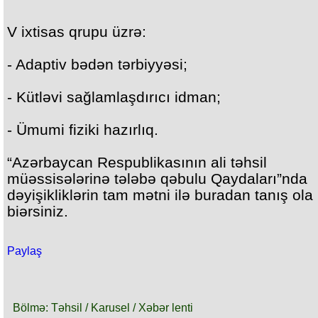
V ixtisas qrupu üzrə:
- Adaptiv bədən tərbiyyəsi;
- Kütləvi sağlamlaşdırıcı idman;
- Ümumi fiziki hazırlıq.
“Azərbaycan Respublikasının ali təhsil
müəssisələrinə tələbə qəbulu Qaydaları”nda
dəyişikliklərin tam mətni ilə buradan tanış ola
biərsiniz.
Paylaş
Bölmə: Təhsil / Karusel / Xəbər lenti