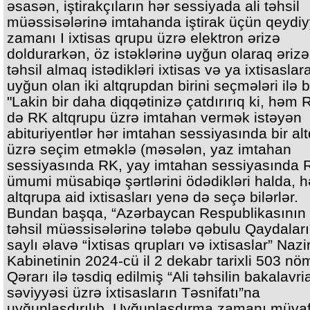
əsasən, iştirakçıların hər sessiyada ali təhsil
müəssisələrinə imtahanda iştirak üçün qeydiy
zamanı I ixtisas qrupu üzrə elektron ərizə
doldurarkən, öz istəklərinə uyğun olaraq ərizə
təhsil almaq istədikləri ixtisas və ya ixtisaslar
uyğun olan iki altqrupdan birini seçmələri ilə b
"Lakin bir daha diqqətinizə çatdırırıq ki, həm 
də RK altqrupu üzrə imtahan vermək istəyən
abituriyentlər hər imtahan sessiyasında bir al
üzrə seçim etməklə (məsələn, yaz imtahan
sessiyasında RK, yay imtahan sessiyasında R
ümumi müsabiqə şərtlərini ödədikləri halda, hə
altqrupa aid ixtisasları yenə də seçə bilərlər.
Bundan başqa, “Azərbaycan Respublikasının 
təhsil müəssisələrinə tələbə qəbulu Qaydaları
saylı əlavə “İxtisas qrupları və ixtisaslar” Nazir
Kabinetinin 2024-cü il 2 dekabr tarixli 503 nöm
Qərarı ilə təsdiq edilmiş “Ali təhsilin bakalavri
səviyyəsi üzrə ixtisasların Təsnifatı”na
uyğunlaşdırılıb. Uyğunlaşdırma zamanı müvaf