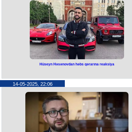
Təmim bin Həməd Əl-Tani ilə 1,2 trilyon dollar dəyərində iqtisadi
mübadiləyə dair müqavilə imzalayıb.
Həmçinin iki ölkə arasında ümumi dəyəri 243,5 milyard dollardan ço
olan iqtisadi müqavilələrə imza atılıb. Bu çərçivədə Qətər ABŞ istehsalç
“Boeing”dən “Qatar Airways” üçün 200 milyard dollar dəyərində 160
təyyarə alacaq.
Həmçinin müqaviləyə əsasən Qətər və ABŞ arasında təhlükəsizlik
sahəsində tərəfdaşlıq daha da gücləndirilir. “Raytheon” şirkəti ilə
imzalanan bir milyard dollarlıq razılaşma Qətəri pilotsuz uçuş aparatlar
“General Atomics” ilə bağlanmış 2 milyard dollarlıq müqavilə isə MQ-
pilotsuz uçuş aparatları ilə təmin edəcək.
Hüseyn Həsənovdan həbs qərarına reaksiya
Hüseyn Həsənovdan həbs qərarın
reaksiya
14-05-2025, 22:06
Bloger Hüseyn Həsənov Rusiyada axtarışa verilməsi və qiyabi həbs
qərarına münasibət bildirib.
Bu barədə o, "Instagram" səhifəsində yazıb:
"Bəli, "qiyabi həbs" sözü qorxuducu səslənir, amma əslində hər şey o
qədər də dramatik deyil. Bütün vergi məsələləri ötən il həll edilib.
Hüquqşünaslarım bu vəziyyətlə məşğuldurlar", - bloqer bildirib.
Xatırladaq ki, Rusiyada Həsənov barəsində xüsusilə böyük miqdarda p
vəsaitinin leqallaşdırılması ilə bağlı cinayət işi açılıb. Ona qiyabi həbs
qətimkan tədbiri seçilib. Blohgeri 7 ilədək həbs cəzası gözləyir.
Qeyd edək ki, Rusiya İstintaq Komitəsinin məlumatına görə, Hüseyn
Həsənov 2019-2021-ci illərdə 170 milyon rubldan çox (təxminən 3,6