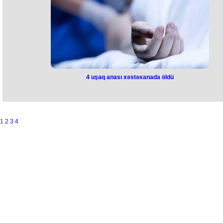
22:45-də start götürəcək.
Qeyd edək ki, millimiz İslandiya ilə yanaşı Fransa və Ukrayna ilə
yarışacaq.
4 uşaq anası xəstəxanada öldü
4 uşaq anası xəstəxanada öldü
Gəncə şəhərində müayinəyə gedən qadın xəstəxanada ölüb.
1966-cı il təvəllüdlü Ramilə Bayramova xəstəxanada müayinə zaman
həyatını itirib.
1
2
3
4
Onun hansı səbəbdən vəfat etdyi bilinmir, hadisə ilə bağlı araşdırma
başlanılıb.
Qeyd edək ki, R. Bayramovanın 4 övladı var.