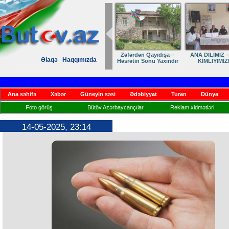
Dostumuza sürpriz
Elmanın öz d
Əlaqə
Haqqımızda
yubiley təbriki
Ana səhifə
Xəbər
Güneyin səsi
Ədəbiyyat
Turan
Dünya
Foto görüş
Bütöv Azərbaycançılar
Reklam xidmətləri
14-05-2025, 23:14