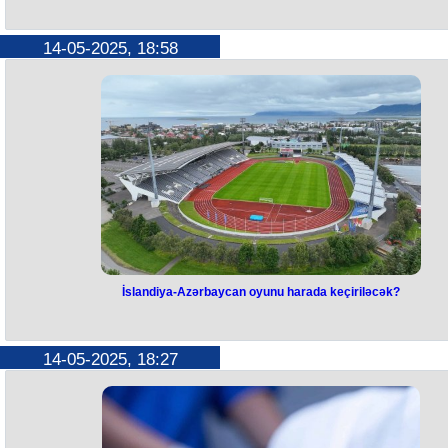
Bu gün bizim sevimlimiz gözəl ana, gözəl qaynana güclü xanım Bəsir
anamızın doğum günüdür. Bəsirə anamızı oğlanları, qızı, gəlinləri,
nəvələri xüsusi ilə Mətanət gəlini təbrik edir, ona Allahdan can sağlığı, 
14-05-2025, 18:58
günlər arzu edir. Onu ana kimi çox sevdiyini bildirir. İllər keçsədə hər
zaman simanızdakı nurunuz qalmaqdadır. Nəfəsiniz daima övladlarınız
üzərində olsun. Doğum gününüz mübarək olsun Bəsirə ANA!
Bəyaz Ağazadə
İslandiya-Azərbaycan oyunu harada keçiriləcək?
İslandiya-Azərbaycan oyunu
harada keçiriləcək?
14-05-2025, 18:27
DÇ-2026-nın seçmə mərhələsinin İslandiya - Azərbaycan matçının
keçirilmə yeri və vaxtı dəqiqləşib.
D qrupunun ilk turu çərçivəsində baş tutacaq görüş Reykyavikdə
keçiriləcək.
Oyun sentyabrın 5-də "Lauqardalsvollur" stadionunda Bakı vaxtı ilə sa