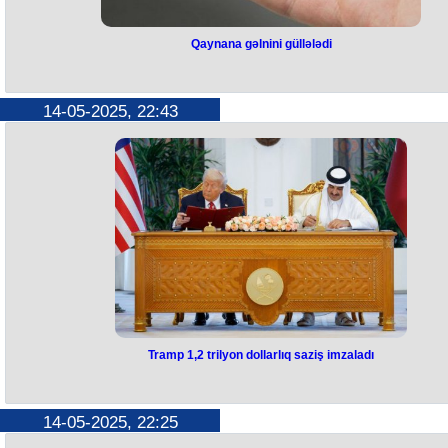
Qaynana gəlnini güllələdi
Qaynana gəlnini güllələdi
Goranboyda qadın tir tüfəngindən açılan atəş nəticəsində xəsarət alıb
14-05-2025, 22:43
Rayon sakini, 2001-ci il təvəllüdlü N.Xudaverdiyeva tir tüfəngindən açı
atəş nəticəsində xəsarət alıb və xəstəxanaya yerləşdirilib.
Hadisəni törətməkdə onun qayınanası, 1968-ci il təvəllüdlü
G.Xudaverdiyeva şübhəli bilinir.
Atəşin ehtiyatsızlıqdan açıldığı bildirilir.
Faktla bağlı araşdırma aparılır.
Tramp 1,2 trilyon dollarlıq saziş imzaladı
Tramp 1,2 trilyon dollarlıq saziş
imzaladı
14-05-2025, 22:25
Qətərdə səfərdə olan ABŞ Prezidenti Donald Tramp bu ölkənin əmiri Ş