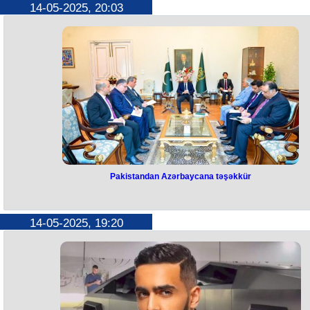
Ermənistanın xarici işlər naziri Ararat Mirzoyan Aİ-nin xarici işlər və
14-05-2025, 20:03
təhlükəsizlik siyasəti üzrə ali nümayəndəsi, Avropa Komissiyasının vits
prezidenti Kaya Kallasla görüşüb.
Bu haqda Ermənistan XİN məlumat yayıb.
Tərəflər regionda sabitliyin bərqərar edilməsi, Azərbaycan və Ermənist
arasında sülh sazişinin imzalanması və dövlətlərarası əlaqələrin
qurulması ətrafında müzakirələr aparıblar.
Görüşdə Ermənistan və Avropa İttifaqı arasında tərəfdaşlığın
dərinləşdirilməsi də müzakirə olunub.
Pakistandan Azərbaycana təşəkkür
Pakistandan Azərbaycana təşəkkü
Pakistanın Baş naziri Şahbaz Şərif Pakistanla sarsılmaz həmrəyliyə v
14-05-2025, 19:20
dəstəyə görə Azərbaycan Prezidenti İlham Əliyevə, qardaş Azərbayca
xalqına dərin minnətdarlığını bildirib.
Baş nazir Şahbaz Şərif ölkəmizin Pakistandakı səfiri Xəzər Fərhadov
qəbul edərkən, Azərbaycanın nümayiş etdirdiyi mövqenin iki xalq
arasında möhkəm dostluğun və qardaşlığın təzahürü olduğunu deyib
Regionda baş verənlər və əldə olunmuş atəşkəs razılaşması barədə
danışan Baş nazir ölkəsinin gələcəkdə də hər hansı təcavüz qarşısın
öz suverenliyini və ərazi bütövlüyünü qətiyyətlə müdafiə etməyə hazı
olduğunu bildirib.