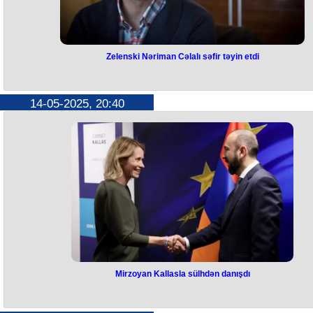
milyon manat) məbləğində vergidən yayınmaqda ittiham olunur.
Zelenski Nəriman Cəlalı səfir təyin etdi
Zelenski Nəriman Cəlalı səfir təyi
etdi
14-05-2025, 20:40
Nəriman Cəlal Ukraynanın Türkiyədəki səfiri təyin edilib.
Müvafiq sərəncamı Ukrayna Prezidenti Volodimir Zelenski imzalayıb.
Ukrayna lideri qərarı ötən il dekabrın sonunda çıxışı zamanı elan edib
Cəlalın bu vəzifəyə təsdiqlənməsi Rusiya və Ukrayna arasında İstanbu
gözlənilən danışıqlar fonunda baş verir.
Cəlal Krım tatar xalqı Məclisinin sədr müavinidir. O, 2021-ci il sentyabr
4-də Rusiya Federasiyası tərəfindən həmin il avqustun 23-də Simferop
yaxınlığında Perevalnoye yaxınlığında baş vermiş qaz kəmərinin bir
hissəsini partlatmaqda ittiham edilərək həbs edilib və 17 il müddətin
azadlıqdan məhrum edilib. Cəlal 2024-cü il iyunun sonunda rus
əsirliyindən azad edilib.
Mirzoyan Kallasla sülhdən danışdı
Mirzoyan Kallasla sülhdən danışd