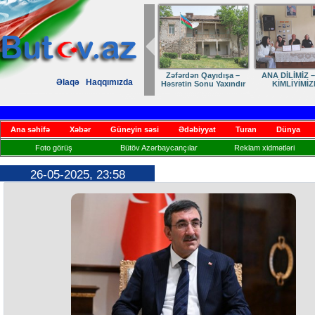
Zəfərdən Qayıdışa –
ANA DİLİMİZ –
Əlaqə
Haqqımızda
Həsrətin Sonu Yaxındır
KİMLİYİMİZ
Ana səhifə
Xəbər
Güneyin səsi
Ədəbiyyat
Turan
Dünya
Foto görüş
Bütöv Azərbaycançılar
Reklam xidmətləri
26-05-2025, 23:58