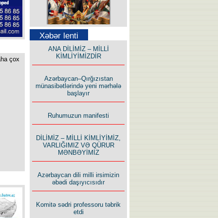
Səfər Alışarlı yazır
Xəbər lenti
ANA DİLİMİZ – MİLLİ
KİMLİYİMİZDİR
aha çox
Azərbaycan–Qırğızıstan
münasibətlərində yeni mərhələ
Uzun yolun Yolçusu
başlayır
Ruhumuzun manifesti
DİLİMİZ – MİLLİ KİMLİYİMİZ,
VARLIĞIMIZ VƏ QÜRUR
MƏNBƏYİMİZ
Bu yolda mən varam!
Azərbaycan dili milli irsimizin
əbədi daşıyıcısıdır
Komitə sədri professoru təbrik
etdi