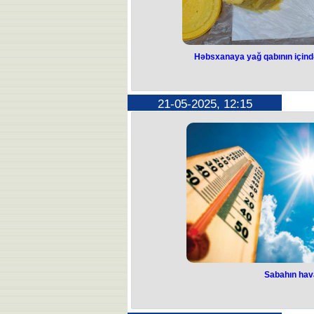
xidmət aparan polis əməkdaşlarına mə
müddət ərzində insidentə müdaxilə 
alınaraq avtobusda
Həbsxanaya yağ qabının içində
Həbsxanaya yağ
narkotik keçi
21-05-2025, 12:15
Ədliyyə Nazirliyinin Penitensiar
əməliyyat-axtarış tədbirləri nəticəs
narkotik və psixotrop maddələrin
Bu barədə xidmətdə
Məhkum Nahid Nicad oğlu Xudaver
keçirilən zaman plastik yağ qabının 
bükülülərdə ümumi çəkisi 10,760 q
çəkisi 4,785 qram meta
Faktla bağlı ara
Cəzaçəkmə müəssisələrində və ya ist
şəxslərə qadağan olunmuş əşyalar
cinayət məsuliyyətinə səbəb olduğu
çatdır
Sabahın hav
Sabahın ha