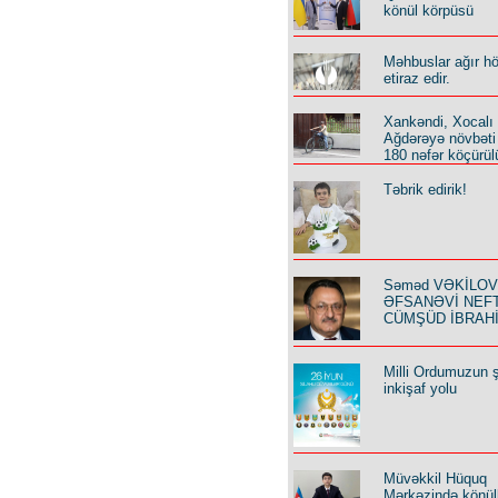
zalanacaq”, - Mirzoyan qeyd edib.
könül körpüsü
qda xüsusilə müsbət dinamikanın
 O, ötən danışıqların məhsuldar
ə keçirilən görüşün də bu konstruktiv
Məhbuslar ağır h
inə əminliyini ifadə edib.
etiraz edir.
*
bu ölkənin xarici işlər naziri Ararat
Xankəndi, Xocalı
ri Sergey Lavrov arasında təkbətək
Ağdərəyə növbəti
şlayıb.
180 nəfər köçürül
in mətbuat xidməti məlumat yayıb.
iş məlumat variləcək.
Təbrik edirik!
Səməd VƏKİLOV y
ƏFSANƏVİ NEF
CÜMŞÜD İBRAH
Milli Ordumuzun ş
inkişaf yolu
Müvəkkil Hüquq
Mərkəzində könüll