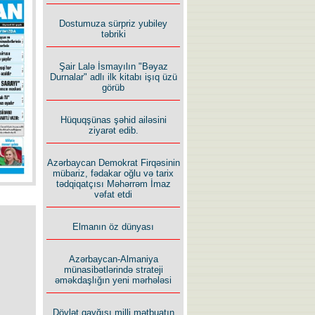
İlham İsmayıl yazır:
Dostumuza sürpriz yubiley
təbriki
Şair Lalə İsmayılın "Bəyaz
Durnalar" adlı ilk kitabı işıq üzü
görüb
Rusiyanın süqutunu qaçılmaz
Hüquqşünas şəhid ailəsini
edən beş şərt
ziyarət edib.
Azərbaycan Demokrat Firqəsinin
mübariz, fədakar oğlu və tarix
tədqiqatçısı Məhərrəm İmaz
vəfat etdi
Elmanın öz dünyası
Azərbaycan-Almaniya
münasibətlərində strateji
əməkdaşlığın yeni mərhələsi
Dövlət qayğısı milli mətbuatın