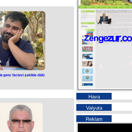
madasında hava şəraitinin dəyişkən
sasən yağmursuz keçəcəyi gözlənilir.
ya Xidmətindən məlumat verilib.
m şimal-qərb küləyi səhər şimal-şərq
emperaturu gecə 15-17° isti, gündüz
i 765 mm civə sütunu təşkil edəcək.
50-60% olacaq.
 əsasən yağmursuz keçəcəyi, lakin
 qısamüddətli yağış yağacağı, şimşək
. Bəzi yerlərdə arabir duman olacaq.
i əsəcək.
, gündüz 24-29° isti, dağlarda gecə
13-18° isti olacaq.
ı gənc faciəvi şəkildə öldü
azərbaycanlı gənc
kildə öldü
Hava
Mayami şəhərində azərbaycanlı gənc
edib.
Valyuta
əmyerlilərimiz məlumat yayıb.
i Mayamidə “South Beach” adlanan
suda boğularaq ölüb.
Reklam
ilməsi istiqamətində iş aparılır.
 ADA Universitetinin biznesin idarə
iscə bölməsinə daxil olub.