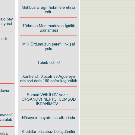
Məhbuslar ağır hökmlərə etiraz
edir.
alo bəy
ziyarət
Türkman Məmmədovun İgidlik
Salnaməsi
ıldı
Milli Ordumuzun şərəfli inkişaf
yolu
Təbrik edirik!
Xankəndi, Xocalı və Ağdərəyə
növbəti dəfə 180 nəfər köçürülüb
dovun
Səməd VƏKİLOV yazır :
ƏFSANƏVİ NEFTÇİ CÜMŞÜD
İBRAHİMOV –
baycan!”
Hüseynin həyatı risk altındadır
vurulub
Kreditlər ədalətsiz bölüşdürülür
vaya