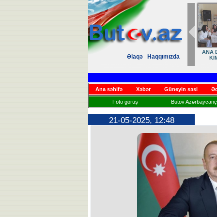
ANA D
Əlaqə
Haqqımızda
Kİ
Ana səhifə
Xəbər
Güneyin səsi
Əd
Foto görüş
Bütöv Azərbaycançı
21-05-2025, 12:48