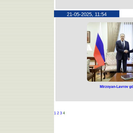
Qərbi azərbaycan
reallaşana qədər.
21-05-2025, 11:54
me
Qərbi azərbaycanlıların qayıdış ist
demək de
Bu barədə Prezident İlham Əliyevin
hüquqlarının aliliyinin mühüm şə
konfransın iştirakçıların
“Ermənistan həmin istəyi bu form
çəkməlidir. Qayıdış reallaşana
gündəliyindən çıxmayacaqdır. Təbi
azərbaycanlılara təhlükəsizlik zəmanə
vurğul
Mirzoyan-Lavrov g
Mirzoyan-Lav
YENİ
Ermənistan və Rusiya Xarici İşl
1
2
3
4
məsləhətləşmələr üçün yeni 2 illik p
başa ç
Bunu Ermənistanın xarici işlər naziri
naziri Sergey Lavrovla İrəvanda keçi