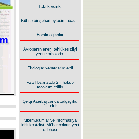
Təbrik edirik!
Köhnə bir şəhəri eylədim abad...
Həmin oğlanlar
Avropanın enerji təhlükəsizliyi
yeni mərhələdə:
Ekoloqlar xəbərdarlıq etdi
Rza Həsənzadə 2 il həbsə
məhkum edilib
Şərqi Azərbaycanda xalçaçılıq
iflic olub
Kiberhücumlar və informasiya
təhlükəsizliyi: Müharibələrin yeni
cəbhəsi