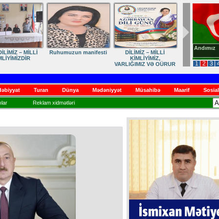
Andımız
İLİMİZ – MİLLİ
Ruhumuzun manifesti
DİLİMİZ – MİLLİ
MLİYİMİZDİR
KİMLİYİMİZ,
1
2
3
VARLIĞIMIZ VƏ QÜRUR
MƏNBƏYİMİZ
əbiyyat
Turan
Dünya
Mədəniyyət
Müsahibə
Maarif
Sosial
lar
Reklam xidmətləri