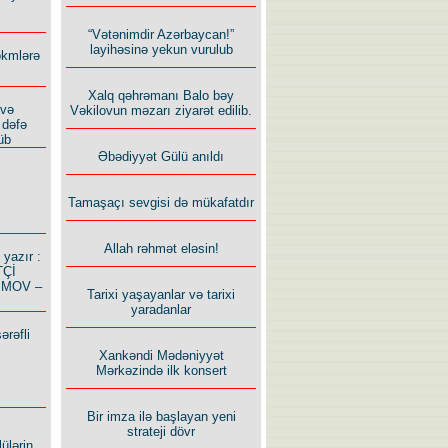
“Vətənimdir Azərbaycan!”
layihəsinə yekun vurulub
ökmlərə
Xalq qəhrəmanı Balo bəy
 və
Vəkilovun məzarı ziyarət edilib.
 dəfə
üb
Əbədiyyət Gülü anıldı
Tamaşaçı sevgisi də mükafatdır
Allah rəhmət eləsin!
azır :
TÇİ
İMOV –
Tarixi yaşayanlar və tarixi
yaradanlar
ərəfli
Xankəndi Mədəniyyət
Mərkəzində ilk konsert
Bir imza ilə başlayan yeni
strateji dövr
ülərin