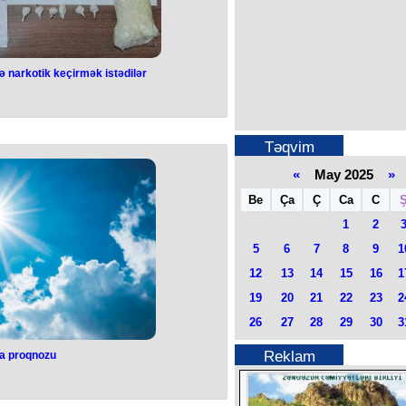
lumat verib. Polis əməkdaşları qısa
edib, həmin şəxslər nəzarət altına
n uzaqlaşdırılıb".
 narkotik keçirmək istədilər
 qabının içində
rmək istədilər
Təqvim
 xidmətinin əməliyyat aparatının
ində 9 saylı cəzaçəkmə müəssisəsinə
«
May 2025
»
 keçirilməsinin qarşısı alınıb.
n məlumat verilib.
Be
Ça
Ç
Ca
C
diyevə gətirilmiş sovqata baxış
içərisində xüsusi üsulla gizlədilmiş
1
2
ram qurudulmuş marixuana və ümumi
mfetamin aşkar olunub.
5
6
7
8
9
1
şdırma aparılır.
intaq təcridxanalarında saxlanılan
12
13
14
15
16
1
ın verilməsi və ya ötürülməsinin
 bir daha vətəndaşların diqqətinə
19
20
21
22
23
2
ılır.
26
27
28
29
30
3
Reklam
a proqnozu
va proqnozu