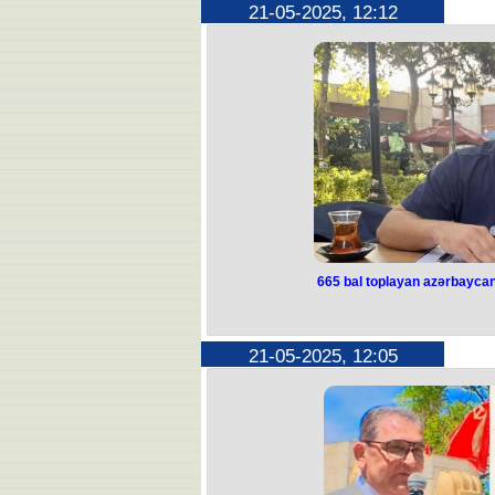
Mayın 22-də Bakıda və Abşeron yarı
21-05-2025, 12:12
buludlu olacağı, arabir tutulacağı, ə
Bu barədə Milli Hidrometeorologi
Bildirilib ki, sabah paytaxtda mülayi
küləyi ilə əvəz olunacaq. Havanın t
22-27° isti olacaq. Atmosfer təzyiq
Nisbi rütubət 
Azərbaycanın rayonlarında havanın
gecə və səhər bəzi dağlıq ərazilərdə
çaxacağı, dolu düşəcəyi ehtimalı var
Şərq küləy
Havanın temperaturu gecə 14-18° isti
5-10° isti, gündüz 
665 bal toplayan azərbaycanl
665 bal toplayan 
faciəvi şə
21-05-2025, 12:05
ABŞ-nin Florida ştatında yerləşən 
vəfat 
Bu barədə Floridada yaşayan h
Bostonda yaşayan Ceyhun Sadıqbəyl
ərazidəki çimərlikdə 
Onun cənazəsinin Azərbaycana gətir
Qeyd edək ki, C. Sadibəyli 665 balla
edilməsi ixtisasının ingil