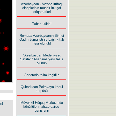
Azərbaycan - Avropa ittifaqı
əlaqələrinin müasir inkişaf
istiqamatləri
Təbrik edirik!
Romada Azərbaycanın Birinci
Qadın Jurnalisti ilə bağlı kitab
nəşr olunub!
"Azərbaycan Mədəniyyət
Səfirləri" Assosiasiyası təsis
olunub
Ağdərədə təlim keçirilib
Qubadlıdan Poltavaya könül
körpüsü
Müvəkkil Hüquq Mərkəzində
in!
könüllülərin əhatə dairəsi
genişlənir