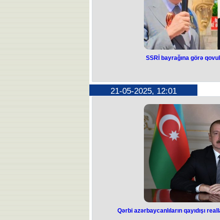
SSRİ bayrağına görə qovula
SSRİ bayrağın
sədrin yeri
21-05-2025, 12:01
İmişli Rayon Ağsaqqallar Ş
Şuranın iclasında Ramiz Əmirov qur
Xatırladaq ki, İmişli Rayon Ağsaqq
Səmədov olub. Mayın 9-da İmişlinin 
Qələbə Günü münasibətilə təşkil o
altında, sinəsində rus imperiyasının
etməsi qalmaqala səbəb olub. Azərb
Heyətinin növbədənkənar iclası keç
uzaqlaşd
Onun yerinə müvəqqəti təyin edilən 
çıxmaq haqda 
Qeyd edək ki, Ramiz Əmirov Sale
Ağsaqqallar Şurası
Qərbi azərbaycanlıların qayıdışı real