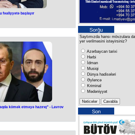
u fəaliyyətə başlayır
 Fondu fəaliyyətə
ayır
Sorğu
Saytımızda hansı mövzulara d
n üzv ölkələrinə 20 milyard ABŞ
yer verilməsini istəyirsiniz?
ərmayə qoymuşdur.
ürk Dövlətləri Təşkilatının Dövlət
Azərbaycan tarixi
clasında çıxışı zamanı bildirib.
estisiya Fondunun rəsmi olaraq bu il
Hərbi
ı nəzərdə tutulur.
İdman
Musiqi
Dünya hadisələri
Əyləncə
Kriminal
Mədəniyyət
maqda kömək etməyə hazırıq” - Lavrov
Son
a sülh sazişini
buraxılışımız
kömək etməyə
 -
Lavrov