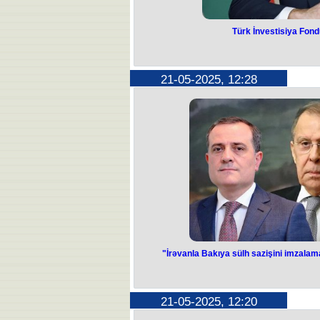
Türk İnvestisiya Fond
Türk İnvestisiya
başl
21-05-2025, 12:28
Azərbaycan ümumilikdə təşkilatı
dollarından çox s
Bu barədə Prezident İlham Əliyev T
başçıları Şurasının qeyri-rəsmi i
Dövlət başçısı qeyd edib ki, Türk İnv
fəaliyyətə başlamas
"İrəvanla Bakıya sülh sazişini imzala
"İrəvanla Bakıy
imzalamaqda 
21-05-2025, 12:20
hazırıq”