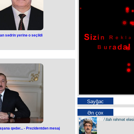
n sədrin yerinə o seçildi
a görə qovulan
nə o seçildi
urasına yeni sədr seçilib.
umun rəhbəri vəzifəsinə gətirilib.
allar Şurasının sabiq sədri Saleh
Sarıxanlı kəndində faşizm üzərində
lunan tədbirdə onun SSRİ bayrağı
 rəmzi olan “Georgi lenti” ilə çıxış
aycan Ağsaqqallar Şurasının İdarə
irilib və Saleh Səmədov vəzifədən
ırılıb.
Vahid Tağıyev isə 1 gün sonra işdən
Sayğac
ərizə yazıb.
h Səmədovdan əvvəl İmişli Rayon
na rəhbərlik edib.
Ən çox
baxılanlar
Allah rəhmət eləs
laşana qədər... - Prezidentdən mesaj