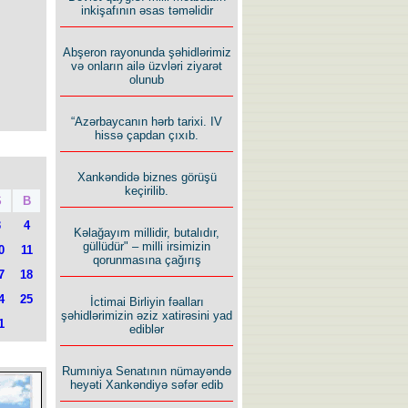
inkişafının əsas təməlidir
Abşeron rayonunda şəhidlərimiz
və onların ailə üzvləri ziyarət
olunub
“Azərbaycanın hərb tarixi. IV
hissə çapdan çıxıb.
Xankəndidə biznes görüşü
keçirilib.
Ş
B
3
4
Kəlağayım millidir, butalıdır,
güllüdür" – milli irsimizin
0
11
qorunmasına çağırış
7
18
4
25
İctimai Birliyin fəalları
şəhidlərimizin əziz xatirəsini yad
1
ediblər
Rumıniya Senatının nümayəndə
heyəti Xankəndiyə səfər edib