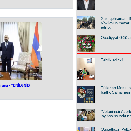
lıların qayıdışı
.. -
Prezidentdən
saj
Xalq qəhrəmanı B
Vəkilovun məzarı 
edilib.
əyi Ermənistana qarşı ərazi iddiası
yildir.
 “Qərbi Azərbaycana qayıdış insan
Əbədiyyət Gülü an
rti kimi” mövzusunda beynəlxalq
a məktubunda bildirilib.
ada təqdim etmək cəhdlərindən əl
 qədər bu məsələ Azərbaycanın
i ki, öz yurdlarına dönəcək Qərbi
Təbrik edirik!
ti də verilməlidir”, - dövlət başçısı
ayıb.
örüşü - YENİLƏNİB
Türkman Məmmə
rov görüşü -
İgidlik Salnaməsi
LƏNİB
ər nazirlikləri arasında siyasi
“Vətənimdir Azər
lanın hazırlanması üzrə işlər artıq
layihəsinə yekun 
atıb.
 Ararat Mirzoyan Rusiya xarici işlər
rilən geniş tərkibli görüşdə deyib.
Qubadlıdan Polta