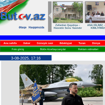
Zəfərdən Qayıdışa –
ANA DİLİMİZ – MİLLİ
Ruhumuzun mani
Əlaqə
Haqqımızda
Həsrətin Sonu Yaxındır
KİMLİYİMİZDİR
Ana səhifə
Xəbər
Güneyin səsi
Ədəbiyyat
Turan
Dünya
Foto görüş
Bütöv Azərbaycançılar
Reklam xidmətləri
3-08-2025, 17:16