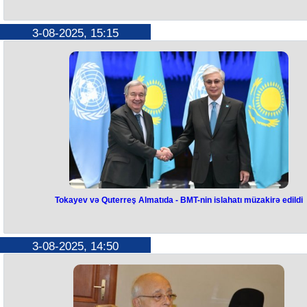
İsrail Qəzzanı tam ələ keçirməlidir
Nazir
3-08-2025, 15:15
İsrail Qəzzanı tam ələ keçirməlidir.
Bunu İsrailin milli təhlükəsizlik naziri İtamar Ben-Qvir Qüdsdə çıxışınd
deyib.
“Biz bir siqnal göndərməliyik: bütün Qəzzanı ələ keçirməli, İsrailin büt
zolaq üzərində suverenliyini elan etməli, HƏMAS-ın hər bir üzvünü mə
etməli və fələstinlilərin Qəzzadan könüllü mühacirətinə yardım etməliyi
Bu, girovları geri qaytarmağın və müharibədə qalib gəlməyin yeganə
yoludur”, - nazir bildirib.
Tokayev və Quterreş Almatıda - BMT-nin islahatı müzakirə edildi
Tokayev və Quterreş Almatıda -
BMT-nin islahatı müzakirə edildi
3-08-2025, 14:50
Qazaxıstan Prezidenti Kasım-Jomart Tokayev və Almatıda səfərdə ola
BMT-nin Baş katibi Antonio Quterreş Mərkəzi Asiyada ilk Dayanıqlı İnkiş
Məqsədləri Mərkəzini ziyarət ediblər.
Görüşdə Tokayev mərkəzin açılışında göstərdiyi dəstəyə görə qonağ
minnətdarlığını bildirib.