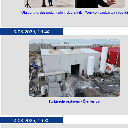
Ukrayna ordusunda mühim dəyişiklik - Yeni komandan təyin edildi
Ukrayna ordusunda mühim
dəyişiklik - Yeni komandan təyin
3-08-2025, 16:44
edildi
Ukrayna Hərbi Hava Qüvvələrinə yeni komandan təyin edilib.
Bu barədə Ukrayna Prezidenti Volodimir Zelenski “Telegram”-da
paylaşımında bildirib.
General-leytenant Anatoliy Krivonojko Ukrayna Hərbi Hava Qüvvələrin
komandanı təyin olunub.
İki gün əvvəl Nikolay Oleşuk Ukrayna Hərbi Hava Qüvvələrinin
komandanı vəzifəsindən azad edilib.
Türkiyədə partlayış - Ölənlər var
Türkiyədə partlayış -
Ölənlər var
Türkiyədə anestezik qaz istehsalı müəssisəsində partlayış baş verib, i
3-08-2025, 16:30
nəfər ölüb.
Hadisə Tekirdağ vilayətinin Ergene rayonunda qeydə alınıb. Əraziyə po