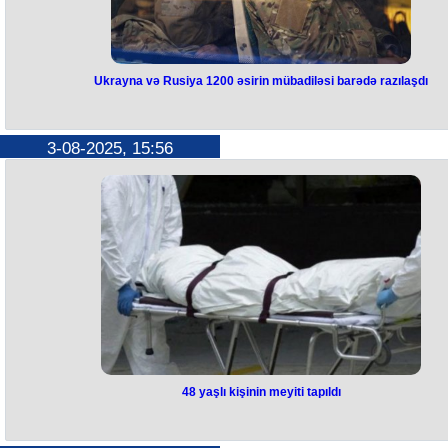
Ukrayna və Rusiya 1200 əsirin mübadiləsi barədə razılaşdı
Ukrayna və Rusiya 1200 əsirin
mübadiləsi barədə razılaşdı
3-08-2025, 15:56
Ukrayna və Rusiya 1200 əsirin mübadiləsi barədə razılığa gəlib.
Bu barədə Ukrayna Prezidenti Volodimir Zelenski “Telegram” hesabın
paylaşım edib.
Ukrayna Prezidenti qeyd edib ki, İstanbulda keçirilən üçüncü danışıql
raundundan sonra tərəflər 1200 əsirin mübadiləsi ilə bağlı razılıq əld
ediblər. Hazırda tərəflər mübadilə üçün nəzərdə tutulan şəxslərin siyahı
üzərində işləyir. Volodimir Zelenski bu məsələni Prezident Aparatının
rəhbəri Andrey Yermak və Təhlükəsizlik və Müdafiə Şurasının katibi
Rustem Umerovla müzakirə edib.
Volodimir Zelenski əlavə edib ki, Ukrayna eyni zamanda mülki şəxslər
geri qaytarılması istiqamətində də iş aparır və hər bir vətəndaşın taleyi 
bağlı məlumatlar toplanır.
48 yaşlı kişinin meyiti tapıldı
48 yaşlı kişinin meyiti tapıldı