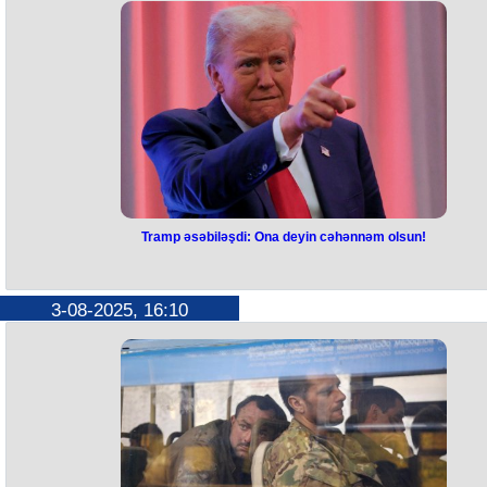
və təcili tibbi yardım əməkdaşları cəlb olunub.
Hadisə ilə bağlı araşdırma başladılıb.
Partlayışın səbəbi məlum deyil.
Tramp əsəbiləşdi: Ona deyin cəhənnəm olsun!
Tramp əsəbiləşdi: Ona deyin
cəhənnəm olsun!
3-08-2025, 16:10
ABŞ Senatında Demokratlar Partiyasının lideri Çak Şumer
Respublikaçıların bəzi yüksək namizədlərinin təsdiqi üçün 1 milyard
dollardan çox pul tələb edib.
Bunu ABŞ Prezidenti Donald Tramp "Truth Social" səhifəsində yazıb.
Ağ Ev rəhbəri bunu siyasi şantaj adlandırıb.
“Bu, həddindən artıq və görünməmiş tələbdir və Respublika Partiyası
bunu qəbul edərsə, bu, biabırçılıq olacaq. Öz partiyasının - radikal sol
dəlilərin böyük təzyiqi altında olan Şumerə deyin ki, cəhənnəm olsun!",
Tramp qeyd edib.