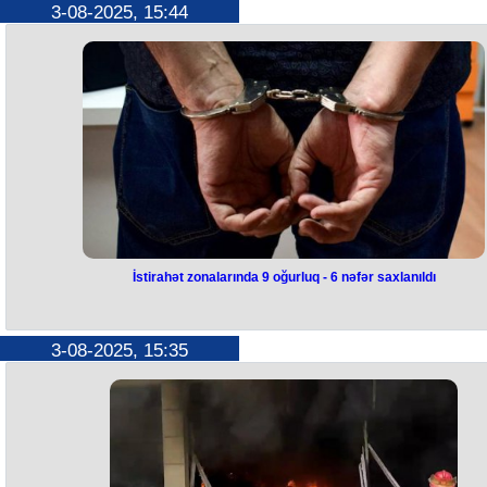
Abşeron rayonunun Xırdalan şəhərində yerləşən yaşayış
3-08-2025, 15:44
komplekslərindən birində 48 yaşlı kişinin meyiti tapılıb.
1977-ci il təvəllüdlü Vəliyev Amal Əliəşrəf oğlunun meyiti yaşadığı ev
aşkarlanıb.
Hadisə yerinə hüquq-mühafizə orqanlarının əməkdaşları cəlb olunub
Meyit müvafiq ekspertiza təyin olunması üçün aidiyyəti üzrə təhvil verili
Faktla bağlı araşdırma aparılır.
İstirahət zonalarında 9 oğurluq - 6 nəfər saxlanıldı
İstirahət zonalarında 9 oğurluq - 
nəfər saxlanıldı
3-08-2025, 15:35
Yay mövsümündə hava şəraitinin isti keçməsi ilə əlaqədar olaraq əhali
çimərliklərə, meşəlik və digər istirahət zonalarına kütləvi axını nəzərə
alınaraq, Daxili İşlər Nazirliyi tərəfindən bu ərazilərdə fasiləsiz polis
xidməti təşkil olunub.
DİN-in Mətbuat Xidmətindən verilən məlumata görə, yollarda hərəkəti
təhlükəsizliyi ilə yanaşı, xüsusilə də mülkiyyət toxunulmazlığının təmi
olunması məqsədilə polis əməkdaşları həm rəsmi geyimdə, həm də mü
formada aşkar və gizli şəkildə xidmət aparırlar.