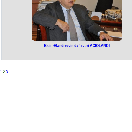
"Mən sizin UN80 adlı vaxtında və uzaqgörən təşəbbüsünüzü də yüks
qiymətləndirirəm. Qazaxıstan BMT-də islahatlar aparmaq səylərinizi t
dəstəkləyir", - Tokayev deyib.
O, Qazaxıstanın BMT-nin fundamental prinsiplərinə çoxtərəflilik,
diplomatiya və əməkdaşlığa sarsılmaz sadiqliyini bir daha təsdiqləyib
A.Quterreş Qazaxıstanın beynəlxalq əməkdaşlığın gücləndirilməsinə 
davamlı inkişaf məqsədlərinin təşviqinə verdiyi töhfəni qeyd edib:
Elçin Əfəndiyevin dəfn yeri AÇIQLANDI
Elçin Əfəndiyevin dəfn yeri
AÇIQLANDI
Azərbaycanın Xalq yazıçısı Elçin Əfəndiyevin dəfn olunacağı yer məl
1
2
3
olub.
Bu barədə Azərbaycan Yazıçılar Birliyinin birinci katibi, Xalq yazıçısı
Çingiz Abdullayev məlumat verib.
Onun sözlərinə görə, Elçin Əfəndiyev Birinci Fəxri Xiyabanda dəfn
ediləcək.
“Dəfn mərasimi ilə bağlı bütün məsələlər dövlət səviyyəsində təşkil
olunur. Elçin müəllimin Birinci Fəxri Xiyabanda dəfn ediləcəyi artıq qər
alınıb. Dəqiq vaxt və mərasimlə bağlı digər təfərrüatlar isə rəsmi şəkil
yaxın zamanda ictimaiyyətə açıqlanacaq”, – deyə Çingiz Abdullayev
bildirib.
Qeyd edək ki, Elçin Əfəndiyev Azərbaycan ədəbiyyatında özünəməxs
dəst-xətti ilə seçilən yazıçılardan biri olub. O, həmçinin uzun illər dövlə
vəzifələrində çalışıb, mədəniyyət və siyasət sahəsində mühüm xidmətl
göstərib. Bu gün 82 yaşında dünyasını dəyişib.