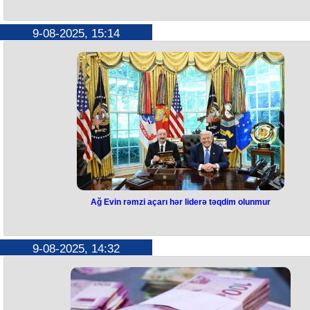
Vaşinqton razılaşmalarının icrasın
dəstəkləməyə hazırıq -
ATƏT
9-08-2025, 15:14
ATƏT Azərbaycan-Ermənistan razılaşmasınndan məmnunluğunu ifad
edib.
Təşkilatdan bildirilib ki, avqustun 8-də Vaşinqtonda imzalanan
razılaşmaları müsbət qarşılayır və ABŞ-ın bu məsələdki rolunu
təqdirəlayiq hesab edir.
ATƏT Azərbaycan və Ermənistanı münasibətləri normallaşdırmaq və
sülhə nail olmaq üçün mümkün olan hər şeyi etməyə çağırır, eləcə də h
iki ölkəyə stabillik və davamlı sülh gətirən bütün səyləri dəstəkləməy
davam edir.
Təşkilat avqusun 8-də əldə olunan razılaşmaların icrasına dəstək
verməyə hazır olduğunu bəyan edib.
Ağ Evin rəmzi açarı hər liderə təqdim olunmur
Ağ Evin rəmzi açarı hər liderə
təqdim olunmur
9-08-2025, 14:32
Dünyanın birnömrəli paytaxtı və birnömrəli ofisində Prezident Donald
Tramp kimi güclü şəxsiyyətin iştirakı və şahidliyi ilə imzalanmış ikitərəfli
üçtərəfli sənədlərin tarixi əhəmiyyətini, onların bəhrəsini müasir
Azərbaycanla yanaşı, gələcək nəsillər də öz həyatlarında mütləq his
edəcək.