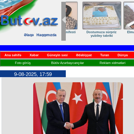
Dostumuza sürpriz
Elmanın öz d
Əlaqə
Haqqımızda
yubiley təbriki
Ana səhifə
Xəbər
Güneyin səsi
Ədəbiyyat
Turan
Dünya
Foto görüş
Bütöv Azərbaycançılar
Reklam xidmətləri
9-08-2025, 17:59