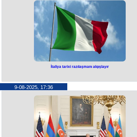
liderlərinin görüşünə münasibət bildirib.
Bildirilir ki, Ermənistan-Azərbaycan münasibətlərinin normallaşmasını
hazırkı mərhələsinin Rusiyanın birbaşa yardımı və mərkəzi rolu ilə
başlayıb:
"Azərbaycan və Ermənistan arasında barışıq regional kontekstdə və
maraqlar balansına əsaslanmalıdır".
İtaliya tarixi razılaşmanı alqışlayır
İtaliya tarixi razılaşmanı alqışlayı
İtaliya Azərbaycan və Ermənistan arasında tarixi razılaşmanı alqışlayır
9-08-2025, 17:36
Bu barədə İtaliya Xarici İşlər Nazirliyinin bəyanatında qeyd edilib.
“İtaliya Azərbaycan və Ermənistan arasında tarixi razılaşmanı, suverenl
və ərazi bütövlüyünə əsaslanan normallaşmaya doğru bir addımı
alqışlayır. Vasitəçiliyə görə ABŞ-a təşəkkür edirik . Regionda sülh, sabit
və inkişaf üçün fürsətdir”, - bəyanatda vurğulanıb.