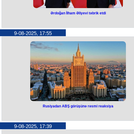
Ərdoğan İlham Əliyevi təbrik etdi
Ərdoğan İlham Əliyevi təbrik etd
Türkiyə Prezidenti Rəcəb Tayyib Ərdoğan regionda sülh gündəliyinin ir
9-08-2025, 17:55
aparılmasına nümayiş etdirdiyi liderliyə görə Prezident İlham Əliyevi
təbrik edib.
Bunu Türkiyə Prezidenti Rəcəb Tayyib Ərdoğan avqustun 9-da
Azərbaycan Prezidenti İlham Əliyev ilə telefon danışığı zamanı bildirib
Ərdoğan qeyd edib ki, Türkiyə regionda sülhü və sabitliyi daim
dəstəkləyir.
Rusiyadan ABŞ görüşünə rəsmi reaksiya
Rusiyadan ABŞ görüşünə rəsmi
reaksiya
9-08-2025, 17:39
Rusiya Xarici İşlər Nazirliyi Vaşinqtinda ABŞ, Azərbaycan və Ermənist