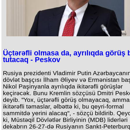
Üçtərəfli olmasa da, ayrılıqda görüş 
tutacaq - Peskov
Rusiya prezidenti Vladimir Putin Azərbaycanı
dövlət başçısı İlham Əliyev və Ermənistan baş
Nikol Paşinyanla ayrılıqda ikitərəfli görüşlər
keçirəcək. Bunu Kremlin sözçüsü Dmitri Pesk
deyib. "Yox, üçtərəfli görüş olmayacaq, amma
ikitərəfli təmaslar, əlbəttə ki, bu qeyri-formal
sammitdə yerini alacaq", - sözçü bildirib. Qe
ki, Müstəqil Dövlətlər Birliyinin (MDB) liderləri
dekabrın 26-27-də Rusiyanın Sankt-Peterbur