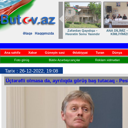
Zəfərdən Qayıdışa –
ANA DİLİMİZ –
Əlaqə
Haqqımızda
Həsrətin Sonu Yaxındır
KİMLİYİMİZ
Ana səhifə
Xəbər
Güneyin səsi
Ədəbiyyat
Turan
Dünya
Foto görüş
Bütöv Azərbaycançılar
Reklam xidmətləri
Tarix : 26-12-2022, 19:08
Üçtərəfli olmasa da, ayrılıqda görüş baş tutacaq - Pe