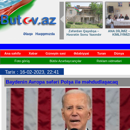
Zəfərdən Qayıdışa –
ANA DİLİMİZ –
Əlaqə
Haqqımızda
Həsrətin Sonu Yaxındır
KİMLİYİMİZ
Ana səhifə
Xəbər
Güneyin səsi
Ədəbiyyat
Turan
Dünya
Foto görüş
Bütöv Azərbaycançılar
Reklam xidmətləri
Tarix : 16-02-2023, 22:41
Baydenin Avropa səfəri Polşa ilə məhdudlaşacaq