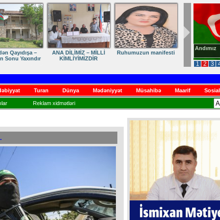
Andımız
dən Qayıdışa –
ANA DİLİMİZ – MİLLİ
Ruhumuzun manifesti
in Sonu Yaxındır
KİMLİYİMİZDİR
1
2
3
əbiyyat
Turan
Dünya
Mədəniyyət
Müsahibə
Maarif
Sosial
lar
Reklam xidmətləri
.