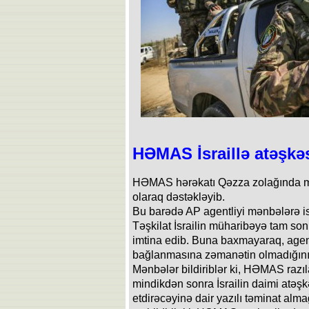
HƏMAS İsraillə atəşkəs
HƏMAS hərəkatı Qəzza zolağında mərh
olaraq dəstəkləyib.
Bu barədə AP agentliyi mənbələrə i
Təşkilat İsrailin müharibəyə tam so
imtina edib. Buna baxmayaraq, agen
bağlanmasına zəmanətin olmadığını
Mənbələr bildiriblər ki, HƏMAS razı
mindikdən sonra İsrailin daimi atəş
etdirəcəyinə dair yazılı təminat alm