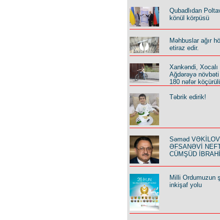
Qubadlıdan Polta
könül körpüsü
Məhbuslar ağır h
etiraz edir.
Xankəndi, Xocalı
Ağdərəyə növbəti
180 nəfər köçürül
Təbrik edirik!
Səməd VƏKİLOV y
ƏFSANƏVİ NEF
CÜMŞÜD İBRAH
Milli Ordumuzun ş
inkişaf yolu