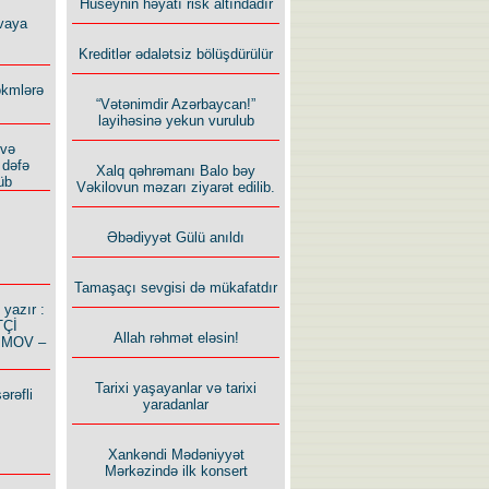
Hüseynin həyatı risk altındadır
vaya
Kreditlər ədalətsiz bölüşdürülür
ökmlərə
“Vətənimdir Azərbaycan!”
layihəsinə yekun vurulub
 və
 dəfə
Xalq qəhrəmanı Balo bəy
üb
Vəkilovun məzarı ziyarət edilib.
Əbədiyyət Gülü anıldı
Tamaşaçı sevgisi də mükafatdır
azır :
TÇİ
Allah rəhmət eləsin!
İMOV –
Tarixi yaşayanlar və tarixi
ərəfli
yaradanlar
Xankəndi Mədəniyyət
Mərkəzində ilk konsert