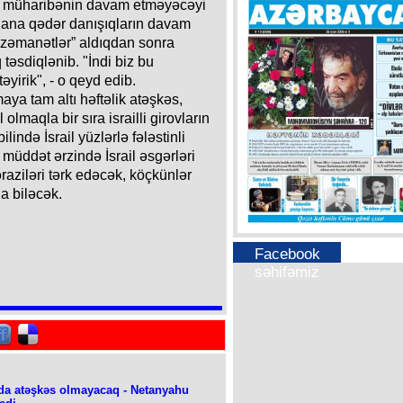
ən müharibənin davam etməyəcəyi
nana qədər danışıqların davam
ə zəmanətlər” aldıqdan sonra
təsdiqlənib. "İndi biz bu
yirik", - o qeyd edib.
ya tam altı həftəlik atəşkəs,
 olmaqla bir sıra israilli girovların
ində İsrail yüzlərlə fələstinli
ddət ərzində İsrail əsgərləri
aziləri tərk edəcək, köçkünlər
a biləcək.
Facebook
səhifəmiz
a atəşkəs olmayacaq - Netanyahu