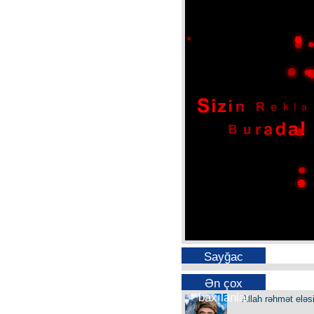
Sayğac
Ən çox
baxılanlar
Allah rəhmət eləs