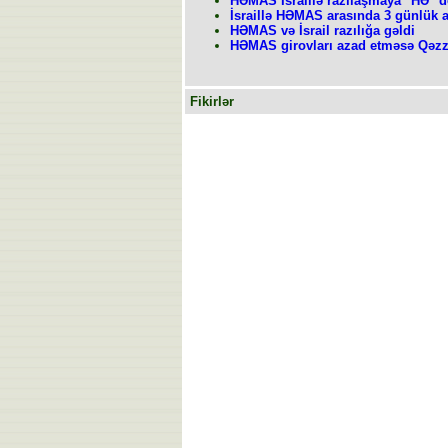
HƏMAS İsraillə razılaşmaya "HƏ" d
İsraillə HƏMAS arasında 3 günlük 
HƏMAS və İsrail razılığa gəldi
HƏMAS girovları azad etməsə Qəzz
Fikirlər