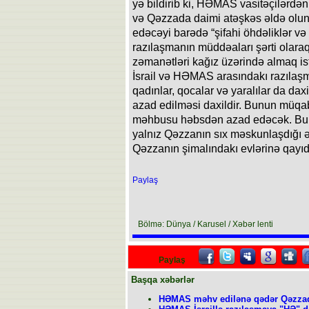
yə bildirib ki, HƏMAS vasitəçilərd
və Qəzzada daimi atəşkəs əldə olu
edəcəyi barədə “şifahi öhdəliklər v
razılaşmanın müddəaları şərti olaraq 
zəmanətləri kağız üzərində almaq istə
İsrail və HƏMAS arasındakı razılaşma
qadınlar, qocalar və yaralılar da daxil
azad edilməsi daxildir. Bunun müqabil
məhbusu həbsdən azad edəcək. Bu mü
yalnız Qəzzanın sıx məskunlaşdığı ər
Qəzzanın şimalındakı evlərinə qayıd
Paylaş
Bölmə: Dünya / Karusel / Xəbər lenti
Paylaş
Başqa xəbərlər
HƏMAS məhv edilənə qədər Qəzzad