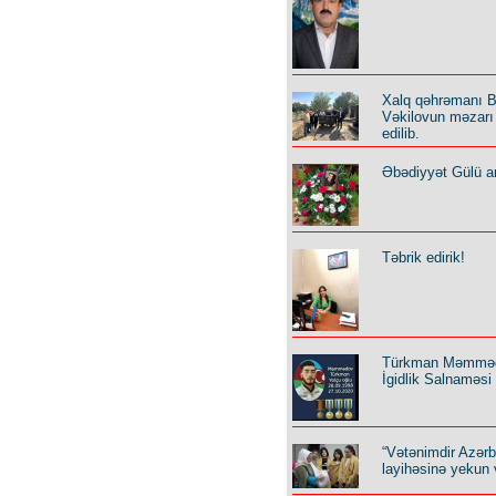
Xalq qəhrəmanı B
Vəkilovun məzarı 
edilib.
Əbədiyyət Gülü an
Təbrik edirik!
Türkman Məmmə
İgidlik Salnaməsi
“Vətənimdir Azər
layihəsinə yekun 