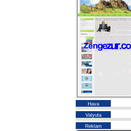
Hava
Valyuta
Reklam