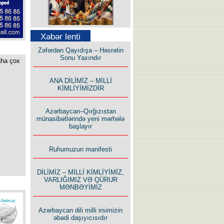
Səfər Alışarlı yazır
Xəbər lenti
Zəfərdən Qayıdışa – Həsrətin
Sonu Yaxındır
aha çox
ANA DİLİMİZ – MİLLİ
KİMLİYİMİZDİR
Uzun yolun Yolçusu
Azərbaycan–Qırğızıstan
münasibətlərində yeni mərhələ
başlayır
Ruhumuzun manifesti
Bu yolda mən varam!
DİLİMİZ – MİLLİ KİMLİYİMİZ,
VARLIĞIMIZ VƏ QÜRUR
MƏNBƏYİMİZ
Azərbaycan dili milli irsimizin
əbədi daşıyıcısıdır