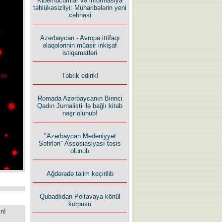
Kiberhücumlar və informasiya
təhlükəsizliyi: Müharibələrin yeni
cəbhəsi
Azərbaycan - Avropa ittifaqı
əlaqələrinin müasir inkişaf
istiqamatləri
Təbrik edirik!
Romada Azərbaycanın Birinci
Qadın Jurnalisti ilə bağlı kitab
nəşr olunub!
"Azərbaycan Mədəniyyət
Səfirləri" Assosiasiyası təsis
olunub
Ağdərədə təlim keçirilib
Qubadlıdan Poltavaya könül
körpüsü
in!