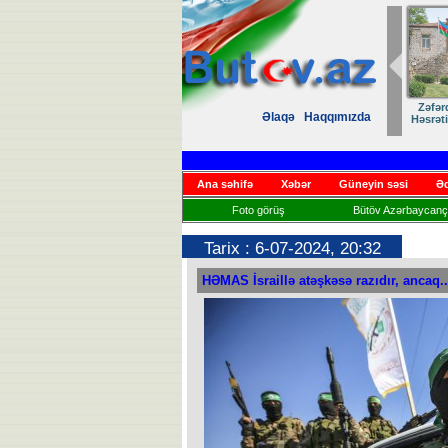
Zəfər
Əlaqə
Haqqımızda
Həsrət
Ana səhifə
Xəbər
Güneyin səsi
Əd
Foto görüş
Bütöv Azərbaycançı
Tarix : 6-07-2024, 20:32
HƏMAS İsraillə atəşkəsə razıdır, ancaq..