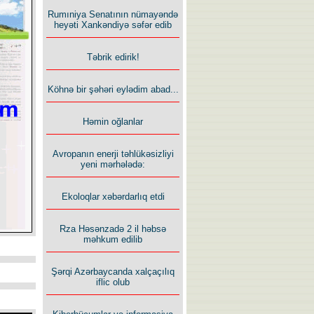
Rumıniya Senatının nümayəndə
heyəti Xankəndiyə səfər edib
Təbrik edirik!
Köhnə bir şəhəri eylədim abad...
Həmin oğlanlar
Avropanın enerji təhlükəsizliyi
yeni mərhələdə:
Ekoloqlar xəbərdarlıq etdi
Rza Həsənzadə 2 il həbsə
məhkum edilib
Şərqi Azərbaycanda xalçaçılıq
iflic olub