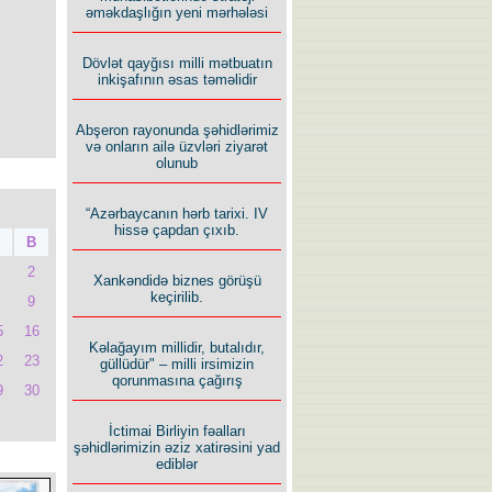
əməkdaşlığın yeni mərhələsi
Dövlət qayğısı milli mətbuatın
inkişafının əsas təməlidir
Abşeron rayonunda şəhidlərimiz
və onların ailə üzvləri ziyarət
olunub
“Azərbaycanın hərb tarixi. IV
hissə çapdan çıxıb.
B
2
Xankəndidə biznes görüşü
keçirilib.
9
5
16
Kəlağayım millidir, butalıdır,
2
23
güllüdür" – milli irsimizin
qorunmasına çağırış
9
30
İctimai Birliyin fəalları
şəhidlərimizin əziz xatirəsini yad
ediblər