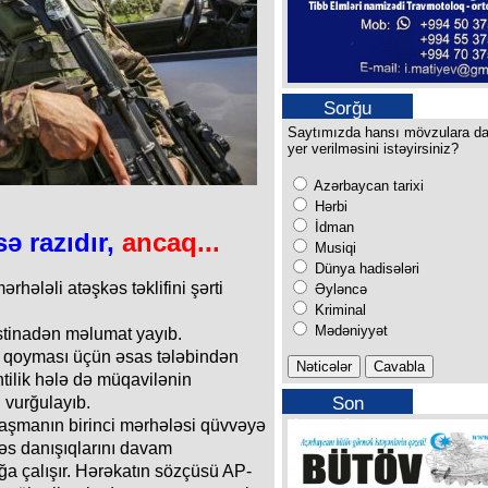
Sorğu
Saytımızda hansı mövzulara d
yer verilməsini istəyirsiniz?
Azərbaycan tarixi
Hərbi
İdman
ə razıdır,
ancaq...
Musiqi
Dünya hadisələri
ələli atəşkəs təklifini şərti
Əyləncə
Kriminal
Mədəniyyət
stinadən məlumat yayıb.
n qoyması üçün əsas tələbindən
tilik hələ də müqavilənin
Son
 vurğulayıb.
buraxılışımız
laşmanın birinci mərhələsi qüvvəyə
kəs danışıqlarını davam
ağa çalışır. Hərəkatın sözçüsü AP-