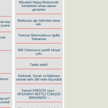
Müvəkkil Hüquq Mərkəzində
könüllülərin əhatə dairəsi
genişlənir
Məhbuslar ağır hökmlərə etiraz
alo bəy
edir.
ziyarət
Türkman Məmmədovun İgidlik
ıldı
Salnaməsi
Milli Ordumuzun şərəfli inkişaf
yolu
Təbrik edirik!
Xankəndi, Xocalı və Ağdərəyə
dovun
növbəti dəfə 180 nəfər köçürülüb
Səməd VƏKİLOV yazır :
ƏFSANƏVİ NEFTÇİ CÜMŞÜD
İBRAHİMOV –
baycan!”
vurulub