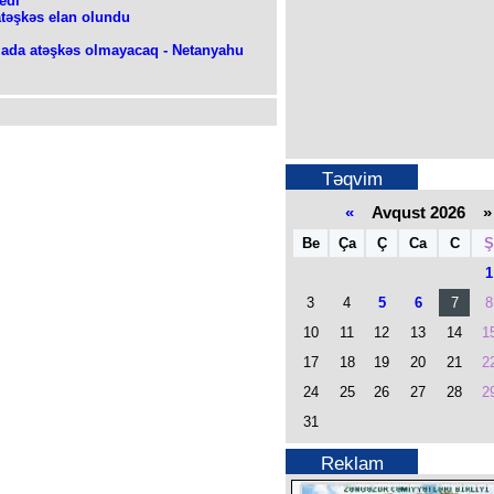
edi
atəşkəs elan olundu
ada atəşkəs olmayacaq - Netanyahu
Təqvim
«
Avqust 2026 »
Be
Ça
Ç
Ca
C
Ş
1
3
4
5
6
7
8
10
11
12
13
14
1
17
18
19
20
21
2
24
25
26
27
28
2
31
Reklam