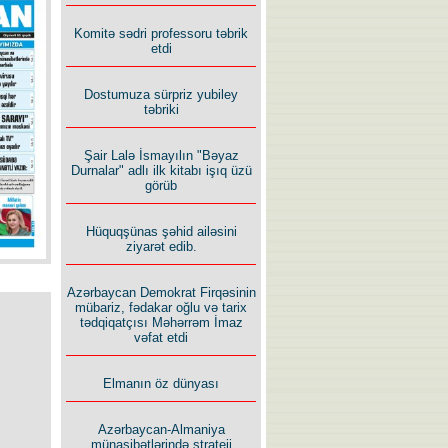
İlham İsmayıl yazır:
Komitə sədri professoru təbrik
etdi
Dostumuza sürpriz yubiley
təbriki
Şair Lalə İsmayılın "Bəyaz
Rusiyanın süqutunu qaçılmaz
Durnalar" adlı ilk kitabı işıq üzü
edən beş şərt
görüb
Hüquqşünas şəhid ailəsini
ziyarət edib.
Azərbaycan Demokrat Firqəsinin
mübariz, fədakar oğlu və tarix
tədqiqatçısı Məhərrəm İmaz
vəfat etdi
Elmanın öz dünyası
Azərbaycan-Almaniya
münasibətlərində strateji