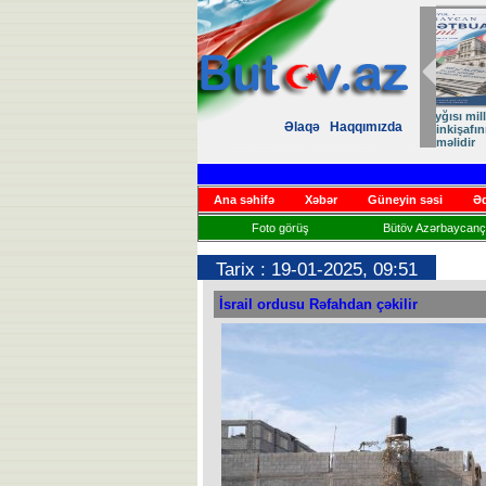
DİL
Əlaqə
Haqqımızda
K
VARLIĞ
M
Ana səhifə
Xəbər
Güneyin səsi
Əd
Foto görüş
Bütöv Azərbaycançı
Tarix : 19-01-2025, 09:51
İsrail ordusu Rəfahdan çəkilir