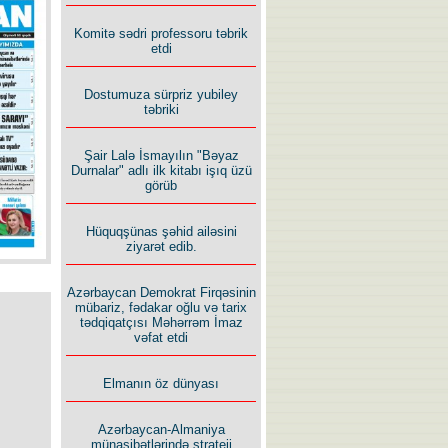
Komitə sədri professoru təbrik
etdi
Dostumuza sürpriz yubiley
Rusiyanın süqutunu qaçılmaz
təbriki
edən beş şərt
Şair Lalə İsmayılın "Bəyaz
Durnalar" adlı ilk kitabı işıq üzü
görüb
Hüquqşünas şəhid ailəsini
ziyarət edib.
Azərbaycan Demokrat Firqəsinin
mübariz, fədakar oğlu və tarix
tədqiqatçısı Məhərrəm İmaz
vəfat etdi
Elmanın öz dünyası
Azərbaycan-Almaniya
münasibətlərində strateji