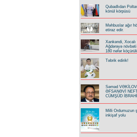
Qubadlıdan Polta
könül körpüsü
Məhbuslar ağır h
etiraz edir.
Xankəndi, Xocalı
Ağdərəyə növbəti
180 nəfər köçürül
Təbrik edirik!
Səməd VƏKİLOV y
ƏFSANƏVİ NEF
CÜMŞÜD İBRAH
Milli Ordumuzun ş
inkişaf yolu