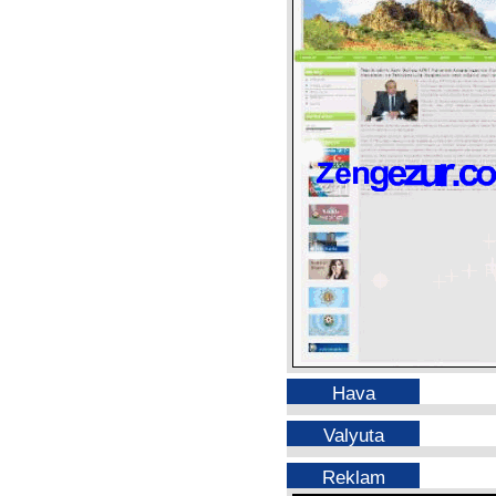
Hava
Valyuta
Reklam