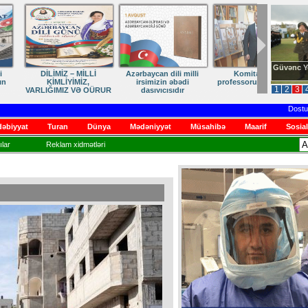
Güvənc Y
İMİZ – MİLLİ
Azərbaycan dili milli
Komitə sədri
İMLİYİMİZ,
irsimizin əbədi
professoru təbrik etdi
1
2
3
IMIZ VƏ QÜRUR
daşıyıcısıdır
ƏNBƏYİMİZ
Dostumuza s
əbiyyat
Turan
Dünya
Mədəniyyət
Müsahibə
Maarif
Sosial
lar
Reklam xidmətləri