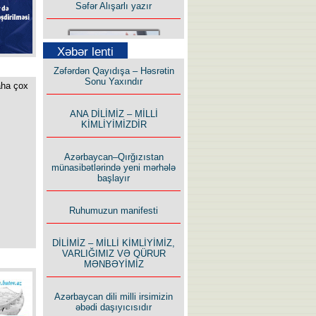
Xəbər lenti
Zəfərdən Qayıdışa – Həsrətin
Sonu Yaxındır
aha çox
Uzun yolun Yolçusu
ANA DİLİMİZ – MİLLİ
KİMLİYİMİZDİR
Azərbaycan–Qırğızıstan
münasibətlərində yeni mərhələ
başlayır
Bu yolda mən varam!
Ruhumuzun manifesti
DİLİMİZ – MİLLİ KİMLİYİMİZ,
VARLIĞIMIZ VƏ QÜRUR
MƏNBƏYİMİZ
İlham İsmayıl yazır:
Azərbaycan dili milli irsimizin
əbədi daşıyıcısıdır