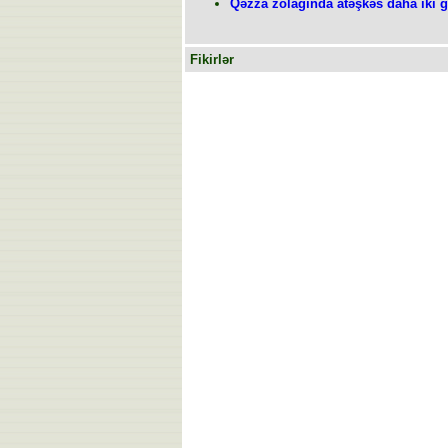
Qəzza zolağında atəşkəs daha iki g
Fikirlər