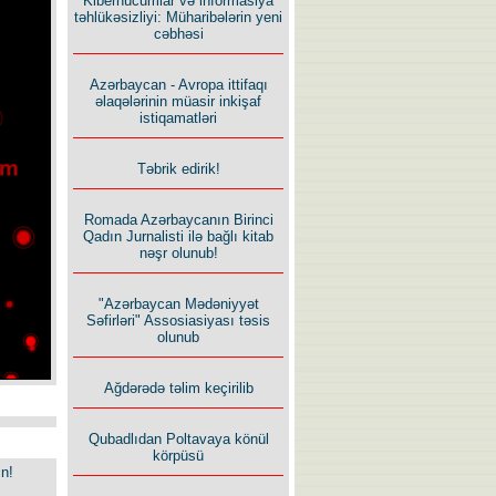
Kiberhücumlar və informasiya
təhlükəsizliyi: Müharibələrin yeni
cəbhəsi
Azərbaycan - Avropa ittifaqı
əlaqələrinin müasir inkişaf
istiqamatləri
Təbrik edirik!
Romada Azərbaycanın Birinci
Qadın Jurnalisti ilə bağlı kitab
nəşr olunub!
"Azərbaycan Mədəniyyət
Səfirləri" Assosiasiyası təsis
olunub
Ağdərədə təlim keçirilib
Qubadlıdan Poltavaya könül
körpüsü
in!