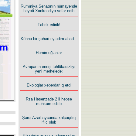
Rumıniya Senatının nümayəndə
heyəti Xankəndiyə səfər edib
Təbrik edirik!
Köhnə bir şəhəri eylədim abad...
Həmin oğlanlar
Avropanın enerji təhlükəsizliyi
yeni mərhələdə:
Ekoloqlar xəbərdarlıq etdi
Rza Həsənzadə 2 il həbsə
məhkum edilib
Şərqi Azərbaycanda xalçaçılıq
iflic olub