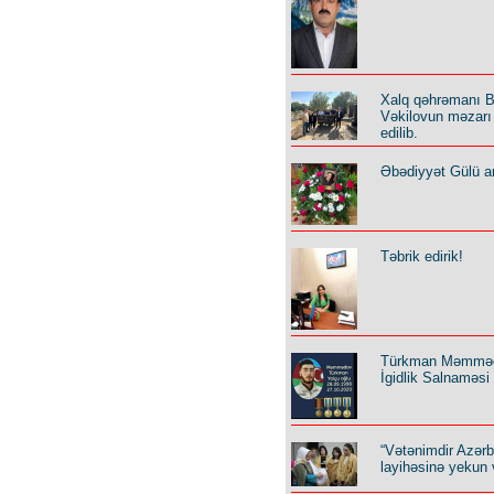
Xalq qəhrəmanı B
Vəkilovun məzarı 
edilib.
Əbədiyyət Gülü an
Təbrik edirik!
Türkman Məmmə
İgidlik Salnaməsi
“Vətənimdir Azər
layihəsinə yekun 