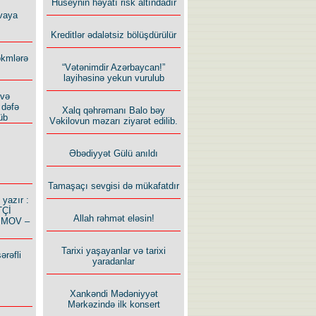
Hüseynin həyatı risk altındadır
vaya
Kreditlər ədalətsiz bölüşdürülür
ökmlərə
“Vətənimdir Azərbaycan!”
layihəsinə yekun vurulub
 və
 dəfə
Xalq qəhrəmanı Balo bəy
üb
Vəkilovun məzarı ziyarət edilib.
Əbədiyyət Gülü anıldı
Tamaşaçı sevgisi də mükafatdır
azır :
TÇİ
Allah rəhmət eləsin!
İMOV –
Tarixi yaşayanlar və tarixi
ərəfli
yaradanlar
Xankəndi Mədəniyyət
Mərkəzində ilk konsert