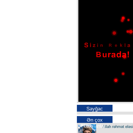
Sayğac
Ən çox
baxılanlar
Allah rəhmət eləs