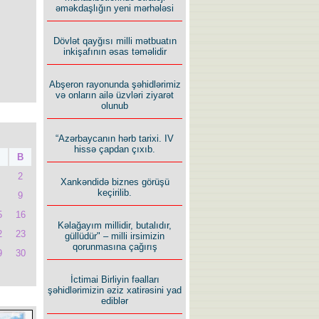
əməkdaşlığın yeni mərhələsi
Dövlət qayğısı milli mətbuatın
inkişafının əsas təməlidir
Abşeron rayonunda şəhidlərimiz
və onların ailə üzvləri ziyarət
olunub
“Azərbaycanın hərb tarixi. IV
hissə çapdan çıxıb.
B
2
Xankəndidə biznes görüşü
keçirilib.
9
5
16
Kəlağayım millidir, butalıdır,
2
23
güllüdür" – milli irsimizin
qorunmasına çağırış
9
30
İctimai Birliyin fəalları
şəhidlərimizin əziz xatirəsini yad
ediblər