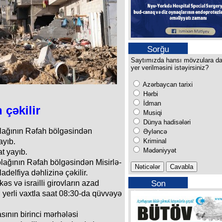
Sorğu
Saytımızda hansı mövzulara d
yer verilməsini istəyirsiniz?
Azərbaycan tarixi
Hərbi
İdman
 çəkilir
Musiqi
Dünya hadisələri
olağının Rəfah bölgəsindən
Əyləncə
Kriminal
ayıb.
Mədəniyyət
t yayıb.
lağının Rəfah bölgəsindən Misirlə-
delfiya dəhlizinə çəkilir.
Son
s və israilli girovların azad
buraxılışımız
 yerli vaxtla saat 08:30-da qüvvəyə
nın birinci mərhələsi