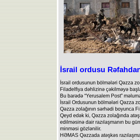
İsrail ordusu Rəfahdan
İsrail ordusunun bölmələri Qəzza z
Filadelfiya dəhlizinə çəkilməyə başl
Bu barədə “Yerusalem Post” məluma
İsrail Ordusunun bölmələri Qəzza zo
Qəzza zolağının sərhədi boyunca Fila
Qeyd edək ki, Qəzza zolağında atəşkə
edilməsinə dair razılaşmanın bu gün
minməsi gözlənilir.
HƏMAS Qəzzada atəşkəs razılaşması