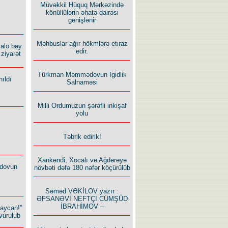
Müvəkkil Hüquq Mərkəzində
könüllülərin əhatə dairəsi
genişlənir
Məhbuslar ağır hökmlərə etiraz
alo bəy
edir.
ziyarət
Türkman Məmmədovun İgidlik
ıldı
Salnaməsi
Milli Ordumuzun şərəfli inkişaf
yolu
Təbrik edirik!
Xankəndi, Xocalı və Ağdərəyə
dovun
növbəti dəfə 180 nəfər köçürülüb
Səməd VƏKİLOV yazır :
ƏFSANƏVİ NEFTÇİ CÜMŞÜD
İBRAHİMOV –
baycan!”
vurulub