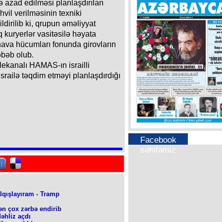
 azad edilməsi planlaşdırılan
təhvil verilməsinin texniki
ldirilib ki, qrupun əməliyyat
q kuryerlər vasitəsilə həyata
 hava hücumları fonunda girovların
əbəb olub.
lekanalı HAMAS-ın israilli
 İsrailə təqdim etməyi planlaşdırdığı
Facebook
səhifəmiz
 alqışlayıram - Tramp
ən çox zərbə endirib
əhliz açdı