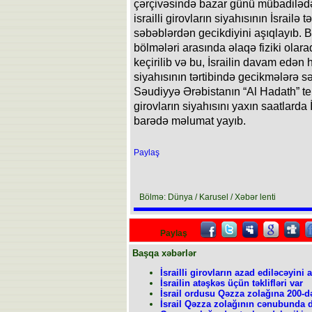
çərçivəsində bazar günü mübadilədə
israilli girovların siyahısının İsrailə 
səbəblərdən gecikdiyini aşıqlayıb. Bi
bölmələri arasında əlaqə fiziki olara
keçirilib və bu, İsrailin davam edən
siyahısının tərtibində gecikmələrə s
Səudiyyə Ərəbistanın “Al Hadath” te
girovların siyahısını yaxın saatlarda
barədə məlumat yayıb.
Paylaş
Bölmə: Dünya / Karusel / Xəbər lenti
Paylaş
Başqa xəbərlər
İsrailli girovların azad ediləcəyini
İsrailin atəşkəs üçün təklifləri var
İsrail ordusu Qəzza zolağına 200-d
İsrail Qəzza zolağının cənubunda d