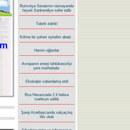
Rumıniya Senatının nümayəndə
heyəti Xankəndiyə səfər edib
Təbrik edirik!
Köhnə bir şəhəri eylədim abad...
Həmin oğlanlar
Avropanın enerji təhlükəsizliyi
yeni mərhələdə:
Ekoloqlar xəbərdarlıq etdi
Rza Həsənzadə 2 il həbsə
məhkum edilib
Şərqi Azərbaycanda xalçaçılıq
iflic olub