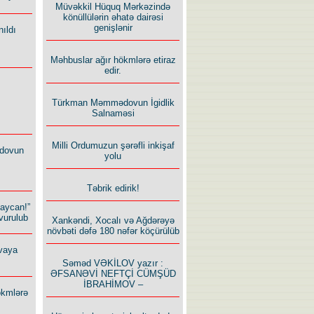
Müvəkkil Hüquq Mərkəzində
könüllülərin əhatə dairəsi
genişlənir
ıldı
Məhbuslar ağır hökmlərə etiraz
edir.
Türkman Məmmədovun İgidlik
Salnaməsi
Milli Ordumuzun şərəfli inkişaf
dovun
yolu
Təbrik edirik!
baycan!”
vurulub
Xankəndi, Xocalı və Ağdərəyə
növbəti dəfə 180 nəfər köçürülüb
vaya
Səməd VƏKİLOV yazır :
ƏFSANƏVİ NEFTÇİ CÜMŞÜD
İBRAHİMOV –
ökmlərə