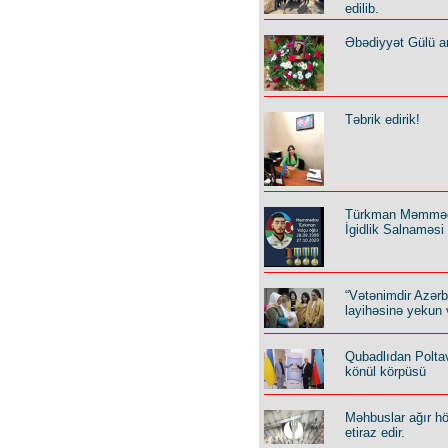
edilib.
Əbədiyyət Gülü an
Təbrik edirik!
Türkman Məmmə
İgidlik Salnaməsi
“Vətənimdir Azər
layihəsinə yekun 
Qubadlıdan Polta
könül körpüsü
Məhbuslar ağır h
etiraz edir.