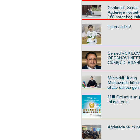
Xankəndi, Xocalı
Ağdərəyə növbəti
180 nəfər köçürül
Təbrik edirik!
Səməd VƏKİLOV y
ƏFSANƏVİ NEF
CÜMŞÜD İBRAH
Müvəkkil Hüquq
Mərkəzində könüll
əhatə dairəsi geni
Milli Ordumuzun ş
inkişaf yolu
Ağdərədə təlim keç