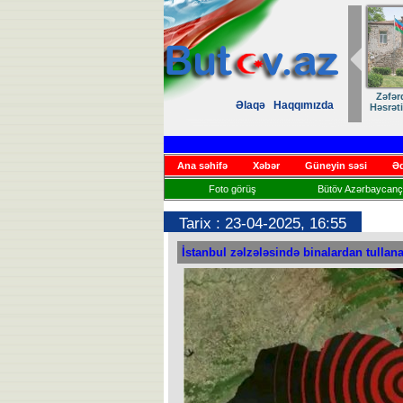
Zəfər
Əlaqə
Haqqımızda
Həsrət
Ana səhifə
Xəbər
Güneyin səsi
Əd
Foto görüş
Bütöv Azərbaycançı
Tarix : 23-04-2025, 16:55
İstanbul zəlzələsində binalardan tullan