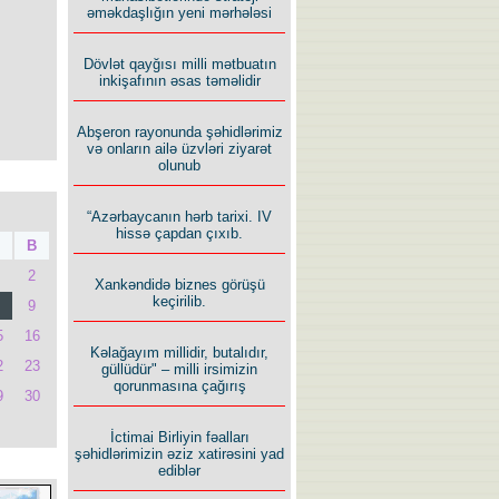
əməkdaşlığın yeni mərhələsi
Dövlət qayğısı milli mətbuatın
inkişafının əsas təməlidir
Abşeron rayonunda şəhidlərimiz
və onların ailə üzvləri ziyarət
olunub
“Azərbaycanın hərb tarixi. IV
hissə çapdan çıxıb.
B
2
Xankəndidə biznes görüşü
keçirilib.
9
5
16
Kəlağayım millidir, butalıdır,
2
23
güllüdür" – milli irsimizin
qorunmasına çağırış
9
30
İctimai Birliyin fəalları
şəhidlərimizin əziz xatirəsini yad
ediblər