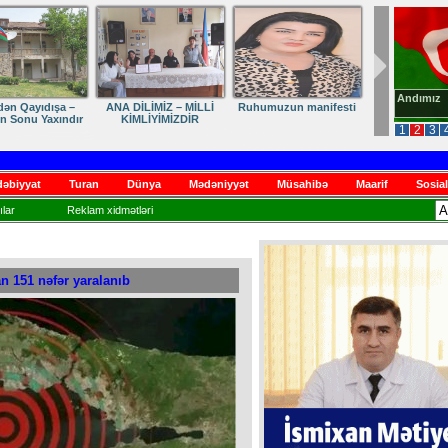
Andımız
dən Qayıdışa –
ANA DİLİMİZ – MİLLİ
Ruhumuzun manifesti
in Sonu Yaxındır
KİMLİYİMİZDİR
1
2
3
əbiyyat
Turan
Dünya
Mədəniyyət
Müsahibə
Maarif
Sosial
lar
Reklam xidmətləri
an 151 nəfər yaralanıb