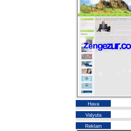
Hava
Valyuta
Reklam