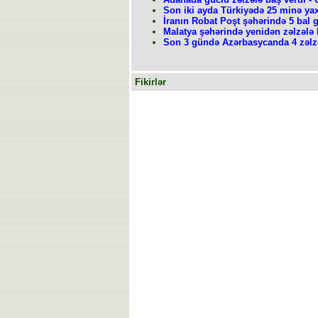
Son iki ayda Türkiyədə 25 minə yax
İranın Robat Poşt şəhərində 5 bal 
Malatya şəhərində yenidən zəlzələ 
Son 3 gündə Azərbasycanda 4 zəlzə
Fikirlər