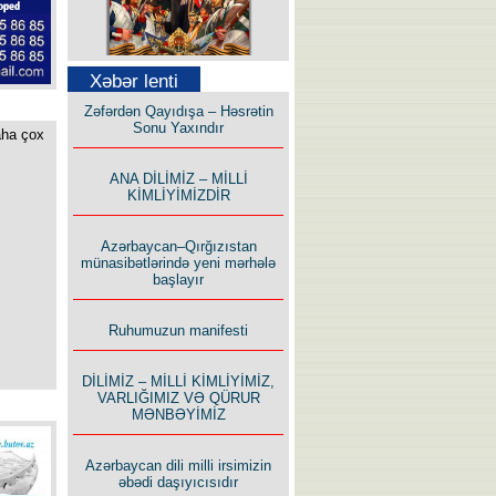
Səfər Alışarlı yazır
Xəbər lenti
Zəfərdən Qayıdışa – Həsrətin
Sonu Yaxındır
aha çox
ANA DİLİMİZ – MİLLİ
KİMLİYİMİZDİR
Uzun yolun Yolçusu
Azərbaycan–Qırğızıstan
münasibətlərində yeni mərhələ
başlayır
Ruhumuzun manifesti
Bu yolda mən varam!
DİLİMİZ – MİLLİ KİMLİYİMİZ,
VARLIĞIMIZ VƏ QÜRUR
MƏNBƏYİMİZ
Azərbaycan dili milli irsimizin
əbədi daşıyıcısıdır