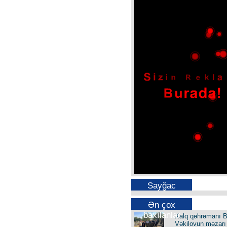
Sayğac
Ən çox
baxılanlar
Xalq qəhrəmanı B
Vəkilovun məzarı 