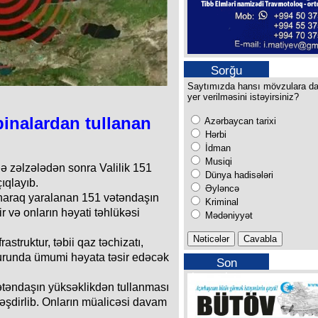
Sorğu
Saytımızda hansı mövzulara d
yer verilməsini istəyirsiniz?
binalardan tullanan
Azərbaycan tarixi
Hərbi
İdman
Musiqi
ə zəlzələdən sonra Valilik 151
Dünya hadisələri
çıqlayıb.
Əyləncə
naraq yaralanan 151 vətəndaşın
Kriminal
 və onların həyati təhlükəsi
Mədəniyyət
astruktur, təbii qaz təchizatı,
kturunda ümumi həyata təsir edəcək
Son
buraxılışımız
vətəndaşın yüksəklikdən tullanması
şdirlib. Onların müalicəsi davam