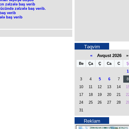
ın zəlzələ baş verib
gücündə zəlzələ baş verib.
baş verib
lə baş verib
Təqvim
«
Avqust 2026 »
Be
Ça
Ç
Ca
C
Ş
1
3
4
5
6
7
8
10
11
12
13
14
1
17
18
19
20
21
2
24
25
26
27
28
2
31
Reklam