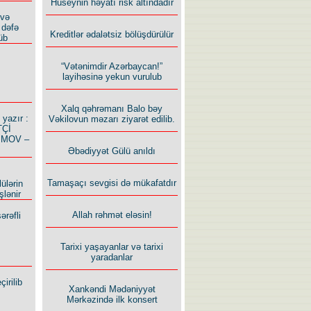
Hüseynin həyatı risk altındadır
 və
 dəfə
Kreditlər ədalətsiz bölüşdürülür
üb
“Vətənimdir Azərbaycan!”
layihəsinə yekun vurulub
Xalq qəhrəmanı Balo bəy
azır :
Vəkilovun məzarı ziyarət edilib.
TÇİ
İMOV –
Əbədiyyət Gülü anıldı
Tamaşaçı sevgisi də mükafatdır
ülərin
şlənir
Allah rəhmət eləsin!
ərəfli
Tarixi yaşayanlar və tarixi
yaradanlar
irilib
Xankəndi Mədəniyyət
Mərkəzində ilk konsert