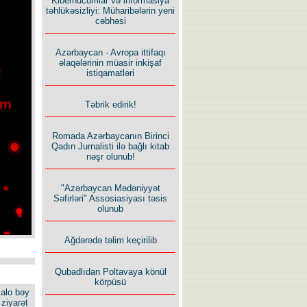
Kiberhücumlar və informasiya
təhlükəsizliyi: Müharibələrin yeni
cəbhəsi
Azərbaycan - Avropa ittifaqı
əlaqələrinin müasir inkişaf
istiqamatləri
Təbrik edirik!
Romada Azərbaycanın Birinci
Qadın Jurnalisti ilə bağlı kitab
nəşr olunub!
"Azərbaycan Mədəniyyət
Səfirləri" Assosiasiyası təsis
olunub
Ağdərədə təlim keçirilib
Qubadlıdan Poltavaya könül
körpüsü
alo bəy
ziyarət