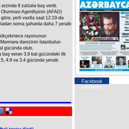
t ərzində 8 zəlzələ baş verib.
ə Olunması Agentliyinin (AFAD)
görə, yerli vaxtla saat 12:19-da
ələdən sonra şəhərdə daha 7 yeraltı
Böyükçekmece rayonunun
sə Mərmərə dənizinin İstanbulun
bal gücündə olub.
 baş verən 3,9 bal gücündəki ilk
.5, 4.9 və 3.4 gücündə yeraltı
Facebook
səhifəmiz
Əhali təşvişə düşdü