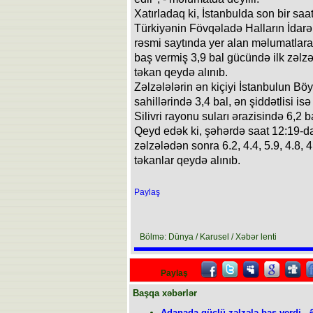
Xatırladaq ki, İstanbulda son bir saa
Türkiyənin Fövqəladə Halların İdar
rəsmi saytında yer alan məlumatlara 
baş vermiş 3,9 bal gücündə ilk zəlz
təkan qeydə alınıb.
Zəlzələlərin ən kiçiyi İstanbulun 
sahillərində 3,4 bal, ən şiddətlisi i
Silivri rayonu suları ərazisində 6,2 
Qeyd edək ki, şəhərdə saat 12:19-da
zəlzələdən sonra 6.2, 4.4, 5.9, 4.8, 4
təkanlar qeydə alınıb.
Paylaş
Bölmə: Dünya / Karusel / Xəbər lenti
Paylaş
Başqa xəbərlər
Adanada güclü zəlzələ baş verdi - 