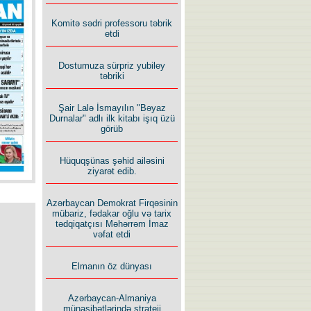
İlham İsmayıl yazır:
Komitə sədri professoru təbrik
etdi
Dostumuza sürpriz yubiley
təbriki
Şair Lalə İsmayılın "Bəyaz
Rusiyanın süqutunu qaçılmaz
Durnalar" adlı ilk kitabı işıq üzü
edən beş şərt
görüb
Hüquqşünas şəhid ailəsini
ziyarət edib.
Azərbaycan Demokrat Firqəsinin
mübariz, fədakar oğlu və tarix
tədqiqatçısı Məhərrəm İmaz
vəfat etdi
Elmanın öz dünyası
Azərbaycan-Almaniya
münasibətlərində strateji