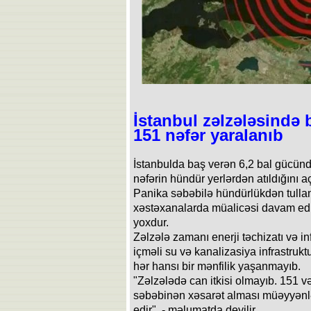
İstanbul zəlzələsində 
151 nəfər yaralanıb
İstanbulda baş verən 6,2 bal gücünd
nəfərin hündür yerlərdən atıldığını a
Panika səbəbilə hündürlükdən tulla
xəstəxanalarda müalicəsi davam edir
yoxdur.
Zəlzələ zamanı enerji təchizatı və infr
içməli su və kanalizasiya infrastru
hər hansı bir mənfilik yaşanmayıb.
"Zəlzələdə can itkisi olmayıb. 151 
səbəbinən xəsarət alması müəyyənlə
edir", - məlumatda deyilir.