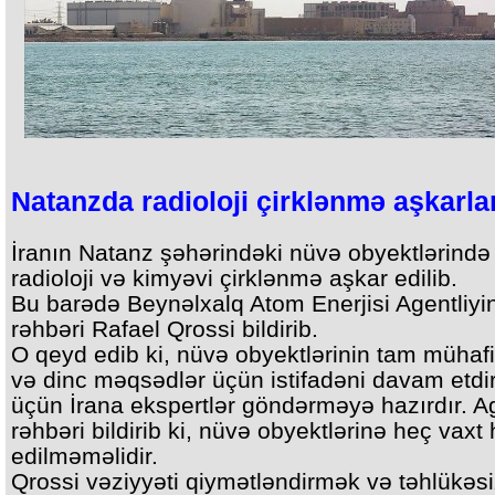
Natanzda radioloji çirklənmə aşkarla
İranın Natanz şəhərindəki nüvə obyektlərində
radioloji və kimyəvi çirklənmə aşkar edilib.
Bu barədə Beynəlxalq Atom Enerjisi Agentliyi
rəhbəri Rafael Qrossi bildirib.
O qeyd edib ki, nüvə obyektlərinin tam mühafi
və dinc məqsədlər üçün istifadəni davam etd
üçün İrana ekspertlər göndərməyə hazırdır. Ag
rəhbəri bildirib ki, nüvə obyektlərinə heç vax
edilməməlidir.
Qrossi vəziyyəti qiymətləndirmək və təhlükəsiz