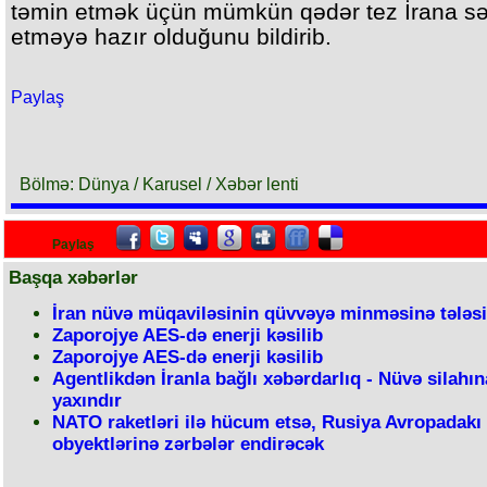
təmin etmək üçün mümkün qədər tez İrana sə
etməyə hazır olduğunu bildirib.
Paylaş
Bölmə: Dünya / Karusel / Xəbər lenti
Paylaş
Başqa xəbərlər
İran nüvə müqaviləsinin qüvvəyə minməsinə tələsi
Zaporojye AES-də enerji kəsilib
Zaporojye AES-də enerji kəsilib
Agentlikdən İranla bağlı xəbərdarlıq - Nüvə silahı
yaxındır
NATO raketləri ilə hücum etsə, Rusiya Avropadakı
obyektlərinə zərbələr endirəcək