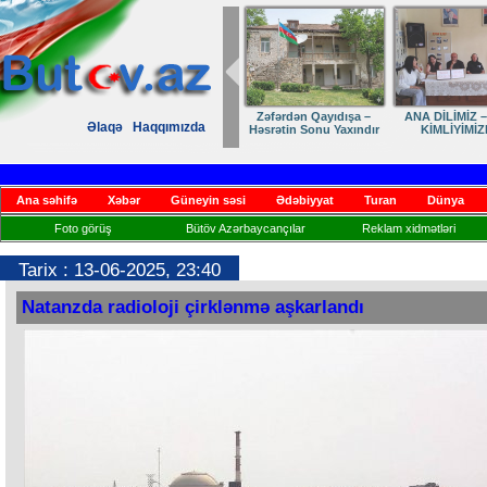
Zəfərdən Qayıdışa –
ANA DİLİMİZ –
Əlaqə
Haqqımızda
Həsrətin Sonu Yaxındır
KİMLİYİMİZ
Ana səhifə
Xəbər
Güneyin səsi
Ədəbiyyat
Turan
Dünya
Foto görüş
Bütöv Azərbaycançılar
Reklam xidmətləri
Tarix : 13-06-2025, 23:40
Natanzda radioloji çirklənmə aşkarlandı