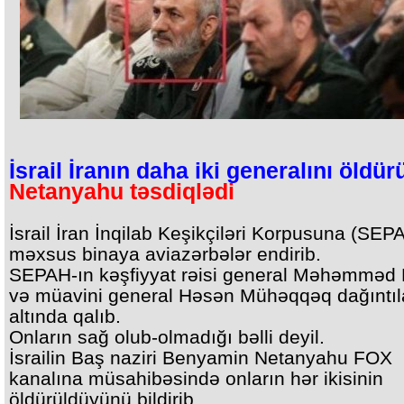
İsrail İranın daha iki generalını öldür
Netanyahu təsdiqlədi
İsrail İran İnqilab Keşikçiləri Korpusuna (SEP
məxsus binaya aviazərbələr endirib.
SEPAH-ın kəşfiyyat rəisi general Məhəmməd
və müavini general Həsən Mühəqqəq dağıntıl
altında qalıb.
Onların sağ olub-olmadığı bəlli deyil.
İsrailin Baş naziri Benyamin Netanyahu FOX
kanalına müsahibəsində onların hər ikisinin
öldürüldüyünü bildirib.