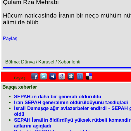
Qulam Rza Mehrabi
Hücum nəticəsində İranın bir neçə mühüm n
alimi də ölüb
Paylaş
Bölmə: Dünya / Karusel / Xəbər lenti
Paylaş
Başqa xəbərlər
SEPAH-ın daha bir generalı öldürüldü
İran SEPAH generalının öldürüldüyünü təsdiqlədi
İsrail Dəməşqə ağır aviazərbələr endirdi - SEPAH 
öldü
SEPAH İsrailin öldürdüyü yüksək rütbəli komandir
adlarını açıqladı