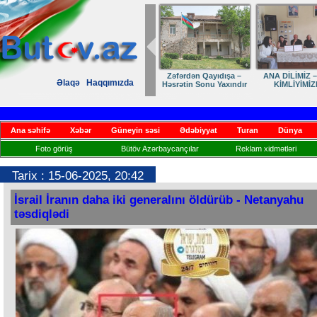
Zəfərdən Qayıdışa –
ANA DİLİMİZ –
Əlaqə
Haqqımızda
Həsrətin Sonu Yaxındır
KİMLİYİMİZ
Ana səhifə
Xəbər
Güneyin səsi
Ədəbiyyat
Turan
Dünya
Foto görüş
Bütöv Azərbaycançılar
Reklam xidmətləri
Tarix : 15-06-2025, 20:42
İsrail İranın daha iki generalını öldürüb - Netanyahu
təsdiqlədi