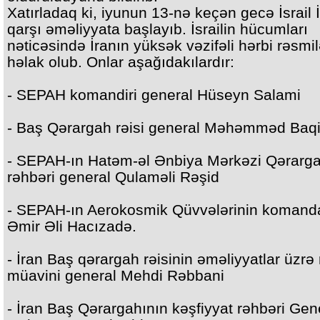
Xatırladaq ki, iyunun 13-nə keçən gecə İsrail 
qarşı əməliyyata başlayıb. İsrailin hücumları
nəticəsində İranın yüksək vəzifəli hərbi rəsmil
həlak olub. Onlar aşağıdakılardır:
- SEPAH komandiri general Hüseyn Salami
- Baş Qərargah rəisi general Məhəmməd Baqi
- SEPAH-ın Hatəm-əl Ənbiya Mərkəzi Qərarga
rəhbəri general Qulaməli Rəşid
- SEPAH-ın Aerokosmik Qüvvələrinin komand
Əmir Əli Hacızadə.
- İran Baş qərargah rəisinin əməliyyatlar üzrə 
müavini general Mehdi Rəbbani
- İran Baş Qərargahının kəşfiyyat rəhbəri Gen