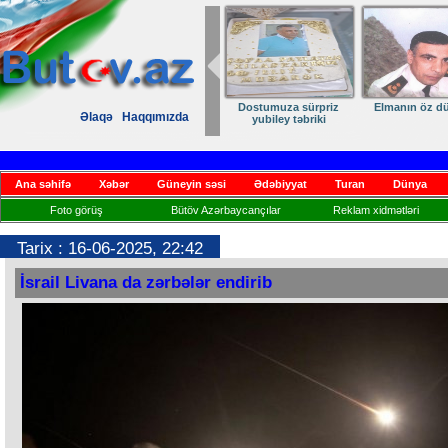
Dostumuza sürpriz
Elmanın öz d
Əlaqə
Haqqımızda
yubiley təbriki
Ana səhifə
Xəbər
Güneyin səsi
Ədəbiyyat
Turan
Dünya
Foto görüş
Bütöv Azərbaycançılar
Reklam xidmətləri
Tarix : 16-06-2025, 22:42
İsrail Livana da zərbələr endirib