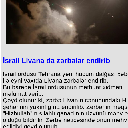
İsrail Livana da zərbələr endirib
İsrail ordusu Tehrana yeni hücum dalğası xəbə
ilə eyni vaxtda Livana zərbələr endirib.
Bu barədə İsrail ordusunun mətbuat xidməti
məlumat verib.
Qeyd olunur ki, zərbə Livanın cənubundakı H
şəhərinin yaxınlığına endirilib. Zərbənin məqs
"Hizbullah"ın silahlı qanadının üzvünü məhv 
olduğu bildirilir. Zərbə nəticəsində onun məhv
edildiyi qeyd olunub.