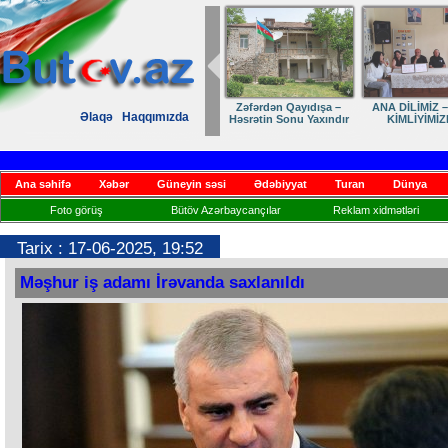
Zəfərdən Qayıdışa –
ANA DİLİMİZ –
Əlaqə
Haqqımızda
Həsrətin Sonu Yaxındır
KİMLİYİMİZ
Ana səhifə
Xəbər
Güneyin səsi
Ədəbiyyat
Turan
Dünya
Foto görüş
Bütöv Azərbaycançılar
Reklam xidmətləri
Tarix : 17-06-2025, 19:52
Məşhur iş adamı İrəvanda saxlanıldı