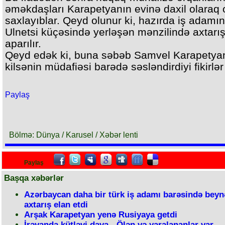
əməkdaşları Karapetyanın evinə daxil olaraq
saxlayıblar. Qeyd olunur ki, hazırda iş adamın
Ulnetsi küçəsində yerləşən mənzilində axtarı
aparılır.
Qeyd edək ki, buna səbəb Samvel Karapetya
kilsənin müdafiəsi barədə səsləndirdiyi fikirlər
Paylaş
Bölmə: Dünya / Karusel / Xəbər lenti
Paylaş
Başqa xəbərlər
Azərbaycan daha bir türk iş adamı barəsində beyn
axtarış elan etdi
Arşak Karapetyan yenə Rusiyaya getdi
İrəvanda kütləvi dava - Ölən və yaralananlar var