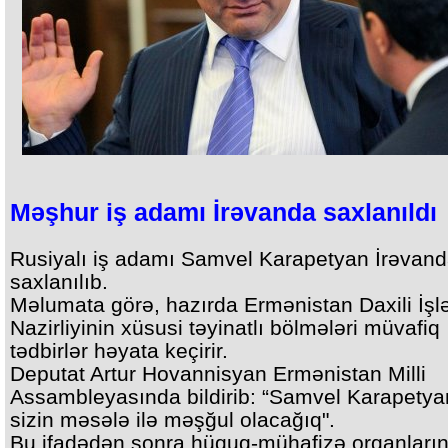
Məşhur iş adamı İrəvanda saxlanıldı
Rusiyalı iş adamı Samvel Karapetyan İrəvan
saxlanılıb.
Məlumata görə, hazırda Ermənistan Daxili İşl
Nazirliyinin xüsusi təyinatlı bölmələri müvafiq
tədbirlər həyata keçirir.
Deputat Artur Hovannisyan Ermənistan Milli
Assambleyasında bildirib: “Samvel Karapetyan
sizin məsələ ilə məşğul olacağıq".
Bu ifadədən sonra hüquq-mühafizə orqanların