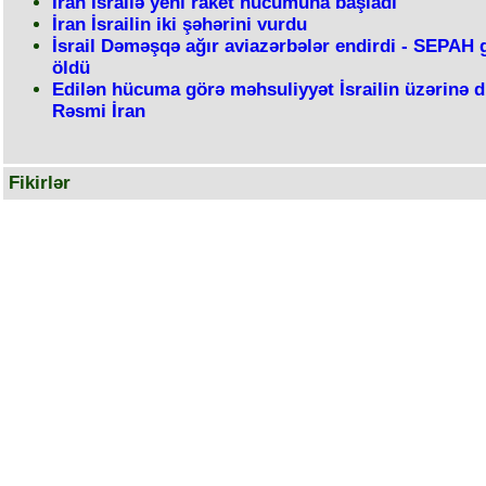
İran İsrailə yeni raket hücumuna başladı
İran İsrailin iki şəhərini vurdu
İsrail Dəməşqə ağır aviazərbələr endirdi - SEPAH 
öldü
Edilən hücuma görə məhsuliyyət İsrailin üzərinə d
Rəsmi İran
Fikirlər