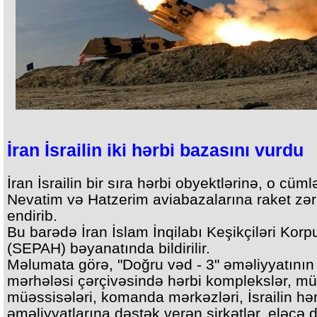
İran İsrailin iki hərbi bazasını vurdu
İran İsrailin bir sıra hərbi obyektlərinə, o cüm
Nevatim və Hatzerim aviabazalarına raket zər
endirib.
Bu barədə İran İslam İnqilabı Keşikçiləri Kor
(SEPAH) bəyanatında bildirilir.
Məlumata görə, "Doğru vəd - 3" əməliyyatının
mərhələsi çərçivəsində hərbi komplekslər, mü
müəssisələri, komanda mərkəzləri, İsrailin hər
əməliyyatlarına dəstək verən şirkətlər, eləcə 