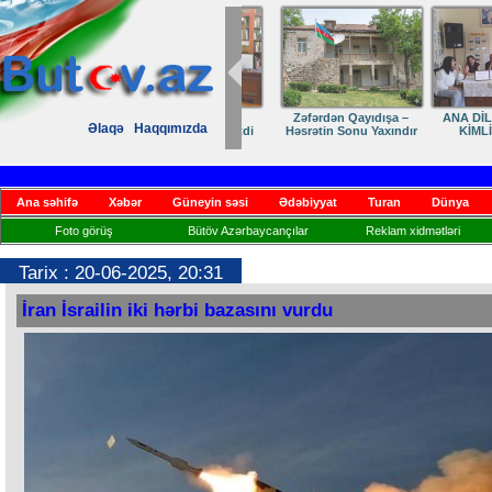
Zəfərdən Qayıdışa –
ANA DİLİMİZ –
Əlaqə
Haqqımızda
Həsrətin Sonu Yaxındır
KİMLİYİMİZ
Ana səhifə
Xəbər
Güneyin səsi
Ədəbiyyat
Turan
Dünya
Foto görüş
Bütöv Azərbaycançılar
Reklam xidmətləri
Tarix : 20-06-2025, 20:31
İran İsrailin iki hərbi bazasını vurdu