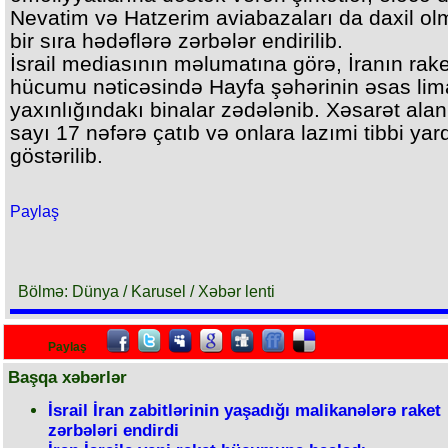
Nevatim və Hatzerim aviabazaları da daxil ol
bir sıra hədəflərə zərbələr endirilib.
İsrail mediasının məlumatına görə, İranın rake
hücumu nəticəsində Hayfa şəhərinin əsas lim
yaxınlığındakı binalar zədələnib. Xəsarət alan
sayı 17 nəfərə çatıb və onlara lazımi tibbi ya
göstərilib.
Paylaş
Bölmə: Dünya / Karusel / Xəbər lenti
Paylaş
Başqa xəbərlər
İsrail İran zabitlərinin yaşadığı malikanələrə raket
zərbələri endirdi