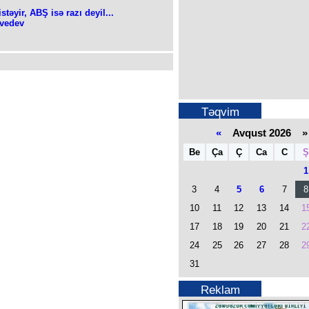
stəyir, ABŞ isə razı deyil...
dvedev
Təqvim
«
Avqust 2026 »
Be
Ça
Ç
Ca
C
Ş
1
3
4
5
6
7
8
10
11
12
13
14
1
17
18
19
20
21
2
24
25
26
27
28
2
31
Reklam