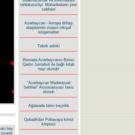
Kiberhücumlar və informasiya
təhlükəsizliyi: Müharibələrin yeni
cəbhəsi
Azərbaycan - Avropa ittifaqı
əlaqələrinin müasir inkişaf
istiqamatləri
Təbrik edirik!
Romada Azərbaycanın Birinci
Qadın Jurnalisti ilə bağlı kitab
nəşr olunub!
"Azərbaycan Mədəniyyət
Səfirləri" Assosiasiyası təsis
olunub
Ağdərədə təlim keçirilib
Qubadlıdan Poltavaya könül
körpüsü
alo bəy
ziyarət