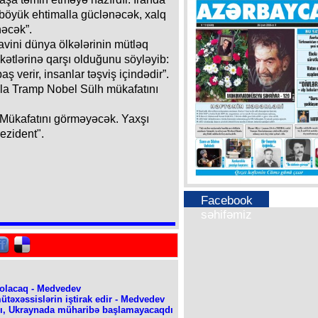
böyük ehtimalla güclənəcək, xalq
nəcək”.
vini dünya ölkələrinin mütləq
əkətlərinə qarşı olduğunu söyləyib:
baş verir, insanlar təşviş içindədir”.
cla Tramp Nobel Sülh mükafatını
 Mükafatını görməyəcək. Yaxşı
ezident".
Facebook
səhifəmiz
i olacaq - Medvedev
ütəxəssislərin iştirak edir - Medvedev
dı, Ukraynada müharibə başlamayacaqdı