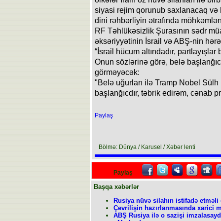
siyasi rejim qorunub saxlanacaq və 
dini rəhbərliyin ətrafında möhkəmlə
RF Təhlükəsizlik Şurasının sədr müa
əksəriyyətinin İsrail və ABŞ-nin hər
“İsrail hücum altındadır, partlayışlar 
Onun sözlərinə görə, belə başlanğı
görməyəcək:
"Belə uğurları ilə Tramp Nobel Sülh
başlanğıcdır, təbrik edirəm, cənab pr
Paylaş
Bölmə: Dünya / Karusel / Xəbər lenti
Paylaş
Başqa xəbərlər
Rusiya nüvə silahın istifadə etməl
Çevrilişin hazırlanmasında xarici m
ABŞ Rusiya ilə o sazişi imzalasay