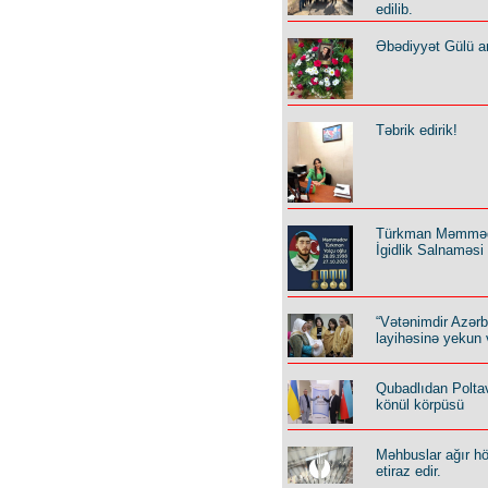
edilib.
Əbədiyyət Gülü an
Təbrik edirik!
Türkman Məmmə
İgidlik Salnaməsi
“Vətənimdir Azər
layihəsinə yekun 
Qubadlıdan Polta
könül körpüsü
Məhbuslar ağır h
etiraz edir.