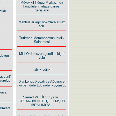
Müvəkkil Hüquq Mərkəzində
könüllülərin əhatə dairəsi
genişlənir
ıldı
Məhbuslar ağır hökmlərə etiraz
edir.
Türkman Məmmədovun İgidlik
Salnaməsi
Milli Ordumuzun şərəfli inkişaf
dovun
yolu
Təbrik edirik!
baycan!”
vurulub
Xankəndi, Xocalı və Ağdərəyə
növbəti dəfə 180 nəfər köçürülüb
vaya
Səməd VƏKİLOV yazır :
ƏFSANƏVİ NEFTÇİ CÜMŞÜD
İBRAHİMOV –
ökmlərə