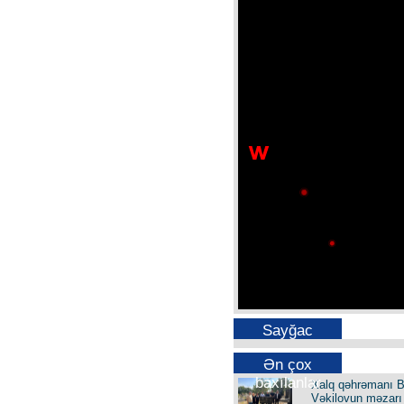
Sayğac
Ən çox
baxılanlar
Xalq qəhrəmanı B
Vəkilovun məzarı 