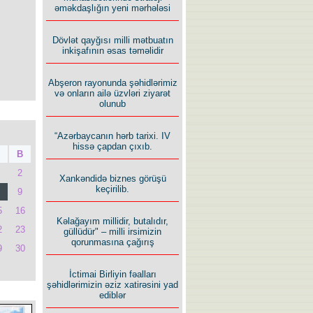
əməkdaşlığın yeni mərhələsi
Dövlət qayğısı milli mətbuatın
inkişafının əsas təməlidir
Abşeron rayonunda şəhidlərimiz
və onların ailə üzvləri ziyarət
olunub
“Azərbaycanın hərb tarixi. IV
hissə çapdan çıxıb.
B
2
Xankəndidə biznes görüşü
keçirilib.
9
5
16
Kəlağayım millidir, butalıdır,
2
23
güllüdür" – milli irsimizin
qorunmasına çağırış
9
30
İctimai Birliyin fəalları
şəhidlərimizin əziz xatirəsini yad
ediblər