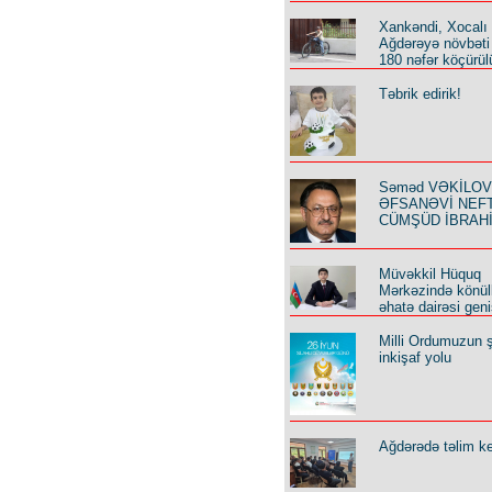
Xankəndi, Xocalı
Ağdərəyə növbəti
180 nəfər köçürül
Təbrik edirik!
Səməd VƏKİLOV y
ƏFSANƏVİ NEF
CÜMŞÜD İBRAH
Müvəkkil Hüquq
Mərkəzində könüll
əhatə dairəsi geni
Milli Ordumuzun ş
inkişaf yolu
Ağdərədə təlim keç