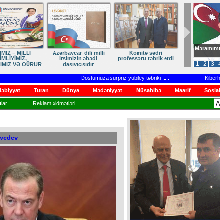
Məramımı
li
Komitə sədri
Zəfərdən Qayıdışa –
ANA DİLİMİZ – MİLLİ
professoru təbrik etdi
Həsrətin Sonu Yaxındır
KİMLİYİMİZDİR
1
2
3
Dostumuza sürpriz yubiley təbriki
.....
Kiberhücuml
əbiyyat
Turan
Dünya
Mədəniyyət
Müsahibə
Maarif
Sosial
lar
Reklam xidmətləri
dvedev