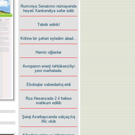
Rumıniya Senatının nümayəndə
heyəti Xankəndiyə səfər edib
Təbrik edirik!
Köhnə bir şəhəri eylədim abad...
Həmin oğlanlar
Avropanın enerji təhlükəsizliyi
yeni mərhələdə:
Ekoloqlar xəbərdarlıq etdi
Rza Həsənzadə 2 il həbsə
məhkum edilib
Şərqi Azərbaycanda xalçaçılıq
iflic olub