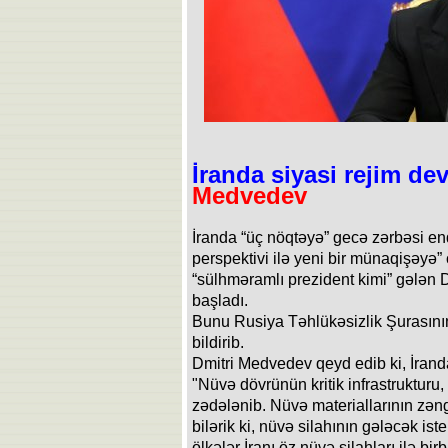
İranda siyasi rejim de
Medvedev
İranda “üç nöqtəyə” gecə zərbəsi en
perspektivi ilə yeni bir münaqişəyə”
“sülhməramlı prezident kimi” gələn
başladı.
Bunu Rusiya Təhlükəsizlik Şurasını
bildirib.
Dmitri Medvedev qeyd edib ki, İrand
"Nüvə dövrünün kritik infrastrukturu
zədələnib. Nüvə materiallarının zəng
bilərik ki, nüvə silahının gələcək is
ölkələr İranı öz nüvə silahları ilə bi