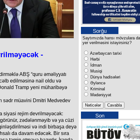
Sorğu
Saytımızda hansı mövzulara d
yer verilməsini istəyirsiniz?
vrilməyəcək -
Azərbaycan tarixi
Hərbi
İdman
Musiqi
dirməklə ABŞ “quru əməliyyatı
Dünya hadisələri
 cəlb edilməsinə nail oldu və
Əyləncə
 Donald Tramp yeni müharibəyə
Kriminal
Mədəniyyət
n sədr müavini Dmitri Medvedev
a siyasi rejim devrilməyəcək:
Son
, görünür, zədələnməyib və ya cüzi
buraxılışımız
inləşdirilməsi və indi birbaşa deyə
tehsalı da davam edəcək. Bir sıra
rbaşa təmin etməyə hazırdır. İranda