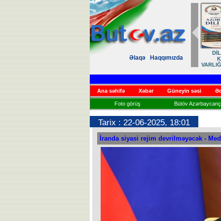
DİLİMİZ – MİLLİ
Azərbaycan dili mil
Əlaqə
Haqqımızda
KİMLİYİMİZ,
irsimizin əbədi
VARLIĞIMIZ VƏ QÜRUR
daşıyıcısıdır
MƏNBƏYİMİZ
Ana səhifə
Xəbər
Güneyin səsi
Əd
Foto görüş
Bütöv Azərbaycançı
Tarix : 22-06-2025, 18:01
İranda siyasi rejim devrilməyəcək - Me