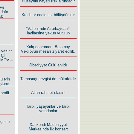
Hüseynin həyatı risk altındadır
 və
 dəfə
Kreditlər ədalətsiz bölüşdürülür
üb
“Vətənimdir Azərbaycan!”
layihəsinə yekun vurulub
Xalq qəhrəmanı Balo bəy
azır :
Vəkilovun məzarı ziyarət edilib.
TÇİ
İMOV –
Əbədiyyət Gülü anıldı
Tamaşaçı sevgisi də mükafatdır
ülərin
şlənir
Allah rəhmət eləsin!
ərəfli
Tarixi yaşayanlar və tarixi
yaradanlar
irilib
Xankəndi Mədəniyyət
Mərkəzində ilk konsert