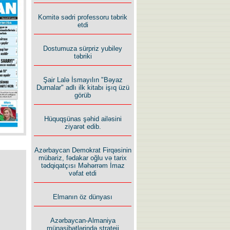
Komitə sədri professoru təbrik
etdi
Dostumuza sürpriz yubiley
təbriki
Şair Lalə İsmayılın "Bəyaz
Durnalar" adlı ilk kitabı işıq üzü
görüb
Hüquqşünas şəhid ailəsini
ziyarət edib.
Azərbaycan Demokrat Firqəsinin
mübariz, fədakar oğlu və tarix
tədqiqatçısı Məhərrəm İmaz
vəfat etdi
Elmanın öz dünyası
Azərbaycan-Almaniya
münasibətlərində strateji