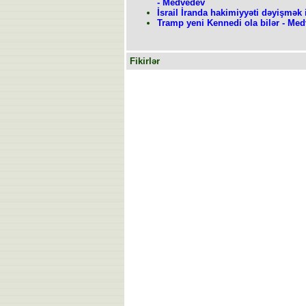
- Medvedev
İsrail İranda hakimiyyəti dəyişmək i
Tramp yeni Kennedi ola bilər - Me
Fikirlər