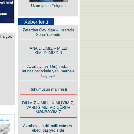
Uzun yolun Yolçusu
Xəbər lenti
Zəfərdən Qayıdışa – Həsrətin
Sonu Yaxındır
aha çox
Bu yolda mən varam!
ANA DİLİMİZ – MİLLİ
KİMLİYİMİZDİR
Azərbaycan–Qırğızıstan
münasibətlərində yeni mərhələ
başlayır
İlham İsmayıl yazır:
Ruhumuzun manifesti
DİLİMİZ – MİLLİ KİMLİYİMİZ,
VARLIĞIMIZ VƏ QÜRUR
MƏNBƏYİMİZ
Azərbaycan dili milli irsimizin
Rusiyanın süqutunu qaçılmaz
əbədi daşıyıcısıdır
edən beş şərt