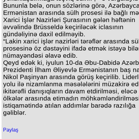
Bununla belə, onun sözlərinə görə, Azərbayc
Ermənistan arasında sülh prosesi ilə bağlı mə
Xarici İşlər Nazirləri Şurasının gələn həftənin
əvvəlində Brüsseldə keçiriləcək iclasının
gündəliyinə daxil edilməyib.
“Lakin xarici işlər nazirləri tərəflər arasında sü
prosesinə öz dəstəyini ifadə etmək istəyə bilər
nümayəndəsi əlavə edib.
Qeyd edək ki, iyulun 10-da Əbu-Dabidə Azər
Prezidenti İlham Əliyevlə Ermənistanın baş na
Nikol Paşinyan arasında görüş keçirilib. Liderl
yolu ilə nizamlanma məsələlərini müzakirə ed
ikitərəfli danışıqların davam etdirilməsi, eləcə
ölkələr arasında etimadın möhkəmləndirilməs
istiqamətində atılan addımlar barədə razılığa
gəliblər.
Paylaş