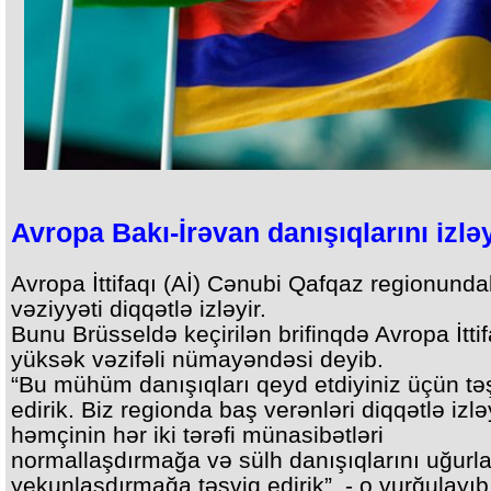
Avropa Bakı-İrəvan danışıqlarını izləy
Avropa İttifaqı (Aİ) Cənubi Qafqaz regionunda
vəziyyəti diqqətlə izləyir.
Bunu Brüsseldə keçirilən brifinqdə Avropa İtti
yüksək vəzifəli nümayəndəsi deyib.
“Bu mühüm danışıqları qeyd etdiyiniz üçün tə
edirik. Biz regionda baş verənləri diqqətlə izləy
həmçinin hər iki tərəfi münasibətləri
normallaşdırmağa və sülh danışıqlarını uğurl
yekunlaşdırmağa təşviq edirik”, - o vurğulayıb