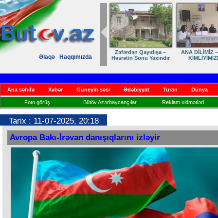
Zəfərdən Qayıdışa –
ANA DİLİMİZ –
Əlaqə
Haqqımızda
Həsrətin Sonu Yaxındır
KİMLİYİMİZ
Ana səhifə
Xəbər
Güneyin səsi
Ədəbiyyat
Turan
Dünya
Foto görüş
Bütöv Azərbaycançılar
Reklam xidmətləri
Tarix : 11-07-2025, 20:18
Avropa Bakı-İrəvan danışıqlarını izləyir