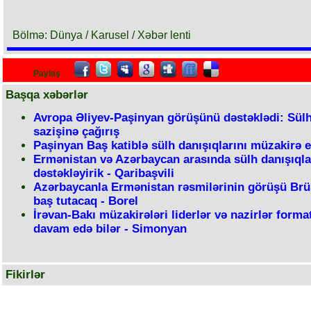
Bölmə: Dünya / Karusel / Xəbər lenti
Paylaş
Başqa xəbərlər
Avropa Əliyev-Paşinyan görüşünü dəstəklədi: Sül
sazişinə çağırış
Paşinyan Baş katiblə sülh danışıqlarını müzakirə e
Ermənistan və Azərbaycan arasında sülh danışıqla
dəstəkləyirik - Qaribaşvili
Azərbaycanla Ermənistan rəsmilərinin görüşü Brü
baş tutacaq - Borel
İrəvan-Bakı müzakirələri liderlər və nazirlər forma
davam edə bilər - Simonyan
Fikirlər