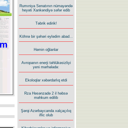
Rumıniya Senatının nümayəndə
heyəti Xankəndiyə səfər edib
Təbrik edirik!
Köhnə bir şəhəri eylədim abad...
Həmin oğlanlar
Avropanın enerji təhlükəsizliyi
yeni mərhələdə:
Ekoloqlar xəbərdarlıq etdi
Rza Həsənzadə 2 il həbsə
məhkum edilib
Şərqi Azərbaycanda xalçaçılıq
iflic olub