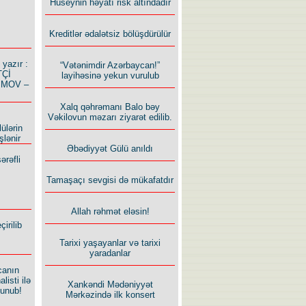
Hüseynin həyatı risk altındadır
Kreditlər ədalətsiz bölüşdürülür
azır :
“Vətənimdir Azərbaycan!”
TÇİ
layihəsinə yekun vurulub
İMOV –
Xalq qəhrəmanı Balo bəy
Vəkilovun məzarı ziyarət edilib.
ülərin
şlənir
Əbədiyyət Gülü anıldı
ərəfli
Tamaşaçı sevgisi də mükafatdır
Allah rəhmət eləsin!
irilib
Tarixi yaşayanlar və tarixi
yaradanlar
canın
listi ilə
Xankəndi Mədəniyyət
lunub!
Mərkəzində ilk konsert