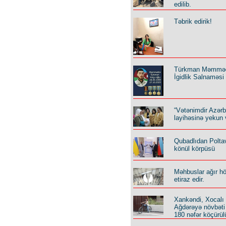
edilib.
Təbrik edirik!
Türkman Məmmə
İgidlik Salnaməsi
“Vətənimdir Azər
layihəsinə yekun 
Qubadlıdan Polta
könül körpüsü
Məhbuslar ağır h
etiraz edir.
Xankəndi, Xocalı
Ağdərəyə növbəti
180 nəfər köçürül