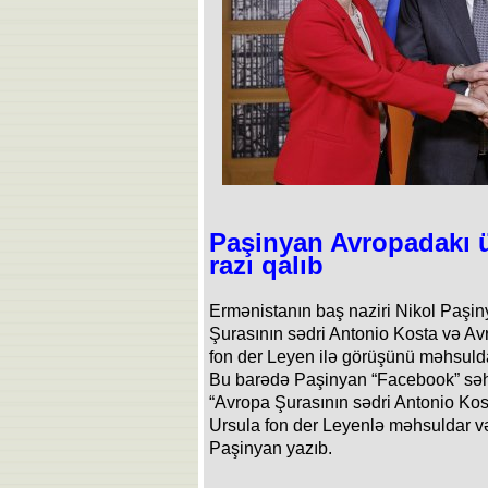
Paşinyan Avropadakı ü
razı qalıb
Ermənistanın baş naziri Nikol Paşiny
Şurasının sədri Antonio Kosta və Av
fon der Leyen ilə görüşünü məhsulda
Bu barədə Paşinyan “Facebook” səh
“Avropa Şurasının sədri Antonio Kos
Ursula fon der Leyenlə məhsuldar və 
Paşinyan yazıb.