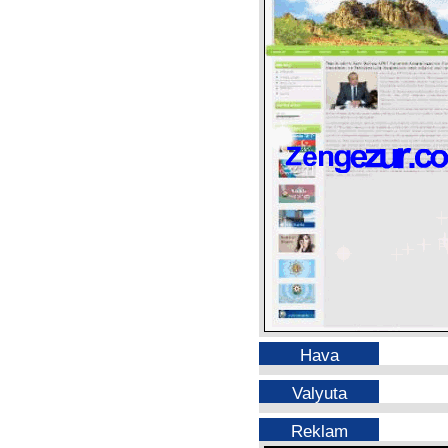
Hava
Valyuta
Reklam