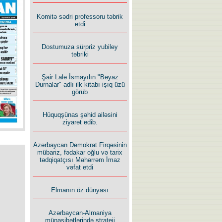
İlham İsmayıl yazır:
Komitə sədri professoru təbrik
etdi
Dostumuza sürpriz yubiley
təbriki
Şair Lalə İsmayılın "Bəyaz
Rusiyanın süqutunu qaçılmaz
Durnalar" adlı ilk kitabı işıq üzü
edən beş şərt
görüb
Hüquqşünas şəhid ailəsini
ziyarət edib.
Azərbaycan Demokrat Firqəsinin
mübariz, fədakar oğlu və tarix
tədqiqatçısı Məhərrəm İmaz
vəfat etdi
Elmanın öz dünyası
Azərbaycan-Almaniya
münasibətlərində strateji