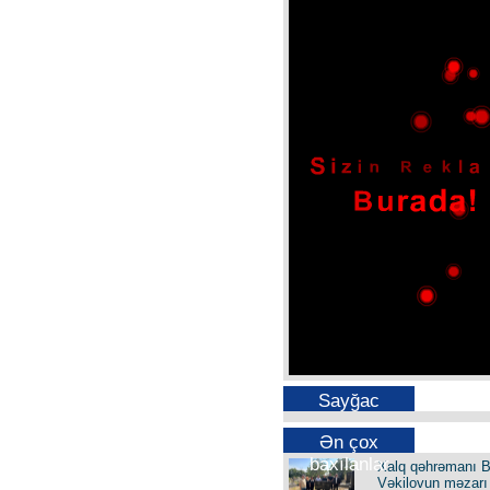
Sayğac
Ən çox
baxılanlar
Xalq qəhrəmanı B
Vəkilovun məzarı 