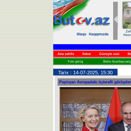
Zəfər
Əlaqə
Haqqımızda
Həsrət
Ana səhifə
Xəbər
Güneyin səsi
Əd
Foto görüş
Bütöv Azərbaycançı
Tarix : 14-07-2025, 15:30
Paşinyan Avropadakı üçtərəfli görüşdən