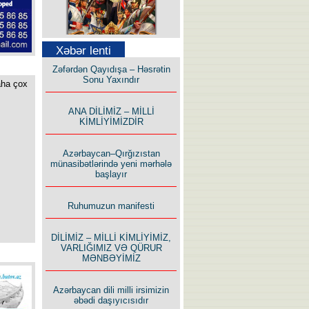
Səfər Alışarlı yazır
Xəbər lenti
Zəfərdən Qayıdışa – Həsrətin
Sonu Yaxındır
aha çox
ANA DİLİMİZ – MİLLİ
KİMLİYİMİZDİR
Uzun yolun Yolçusu
Azərbaycan–Qırğızıstan
münasibətlərində yeni mərhələ
başlayır
Ruhumuzun manifesti
Bu yolda mən varam!
DİLİMİZ – MİLLİ KİMLİYİMİZ,
VARLIĞIMIZ VƏ QÜRUR
MƏNBƏYİMİZ
Azərbaycan dili milli irsimizin
əbədi daşıyıcısıdır