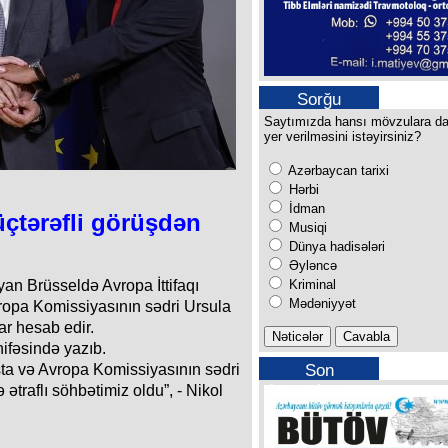
Sorğu
Saytımızda hansı mövzulara d
yer verilməsini istəyirsiniz?
Azərbaycan tarixi
Hərbi
İdman
çtərəfli görüşdən
Musiqi
Dünya hadisələri
Əyləncə
Kriminal
an Brüsseldə Avropa İttifaqı
Mədəniyyət
ropa Komissiyasının sədri Ursula
r hesab edir.
ifəsində yazıb.
Son
ta və Avropa Komissiyasının sədri
buraxılışımız
ətraflı söhbətimiz oldu”, - Nikol