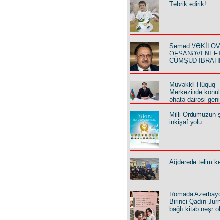
Təbrik edirik!
Səməd VƏKİLOV y
ƏFSANƏVİ NEF
CÜMŞÜD İBRAH
Müvəkkil Hüquq
Mərkəzində könüll
əhatə dairəsi geni
Milli Ordumuzun ş
inkişaf yolu
Ağdərədə təlim keç
Romada Azərbay
Birinci Qadın Jurna
bağlı kitab nəşr o