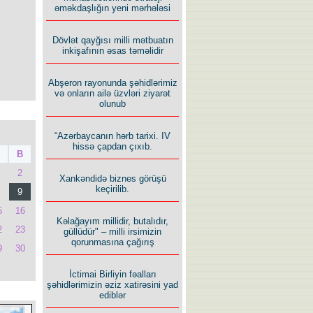
əməkdaşlığın yeni mərhələsi
Dövlət qayğısı milli mətbuatın
inkişafının əsas təməlidir
Abşeron rayonunda şəhidlərimiz
və onların ailə üzvləri ziyarət
olunub
“Azərbaycanın hərb tarixi. IV
hissə çapdan çıxıb.
B
2
Xankəndidə biznes görüşü
keçirilib.
9
5
16
Kəlağayım millidir, butalıdır,
2
23
güllüdür" – milli irsimizin
qorunmasına çağırış
9
30
İctimai Birliyin fəalları
şəhidlərimizin əziz xatirəsini yad
ediblər