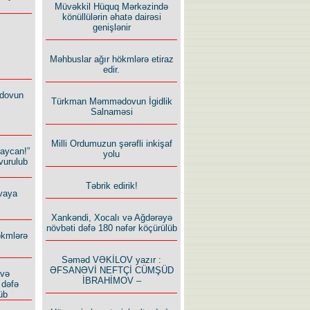
Müvəkkil Hüquq Mərkəzində
könüllülərin əhatə dairəsi
genişlənir
Məhbuslar ağır hökmlərə etiraz
edir.
dovun
Türkman Məmmədovun İgidlik
Salnaməsi
Milli Ordumuzun şərəfli inkişaf
baycan!”
yolu
vurulub
Təbrik edirik!
vaya
Xankəndi, Xocalı və Ağdərəyə
növbəti dəfə 180 nəfər köçürülüb
ökmlərə
Səməd VƏKİLOV yazır :
ƏFSANƏVİ NEFTÇİ CÜMŞÜD
 və
İBRAHİMOV –
 dəfə
üb