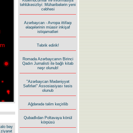
Kiberhücumlar və informasiya
təhlükəsizliyi: Müharibələrin yeni
cəbhəsi
Azərbaycan - Avropa ittifaqı
əlaqələrinin müasir inkişaf
istiqamatləri
Təbrik edirik!
Romada Azərbaycanın Birinci
Qadın Jurnalisti ilə bağlı kitab
nəşr olunub!
"Azərbaycan Mədəniyyət
Səfirləri" Assosiasiyası təsis
olunub
Ağdərədə təlim keçirilib
Qubadlıdan Poltavaya könül
körpüsü
alo bəy
ziyarət