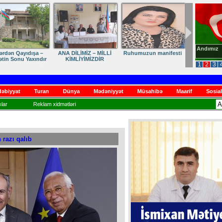
Andımız
dən Qayıdışa –
ANA DİLİMİZ – MİLLİ
Ruhumuzun manifesti
in Sonu Yaxındır
KİMLİYİMİZDİR
1
2
3
əbiyyat
Turan
Dünya
Mədəniyyət
Müsahibə
Maarif
Sosial
lar
Reklam xidmətləri
 razı qalıb