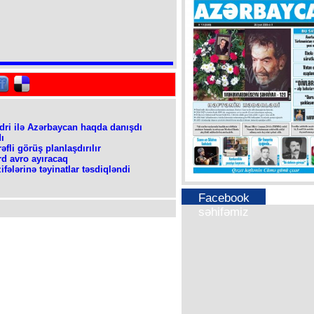
dri ilə Azərbaycan haqda danışdı
ı
əfli görüş planlaşdırılır
rd avro ayıracaq
ələrinə təyinatlar təsdiqləndi
Facebook
səhifəmiz