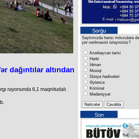
Sorğu
Saytımızda hansı mövzulara d
yer verilməsini istəyirsiniz?
Azərbaycan tarixi
Hərbi
İdman
ər dağıntılar altından
Musiqi
Dünya hadisələri
Əyləncə
Kriminal
dırgı rayonunda 6,1 maqnitudalı
Mədəniyyət
b.
Son
buraxılışımız