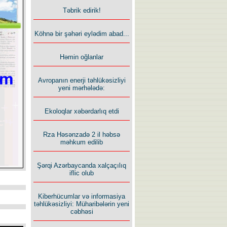
Təbrik edirik!
Köhnə bir şəhəri eylədim abad...
Həmin oğlanlar
Avropanın enerji təhlükəsizliyi
yeni mərhələdə:
Ekoloqlar xəbərdarlıq etdi
Rza Həsənzadə 2 il həbsə
məhkum edilib
Şərqi Azərbaycanda xalçaçılıq
iflic olub
Kiberhücumlar və informasiya
təhlükəsizliyi: Müharibələrin yeni
cəbhəsi