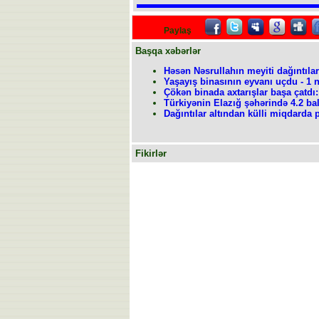
Paylaş
Başqa xəbərlər
Həsən Nəsrullahın meyiti dağıntılar 
Yaşayış binasının eyvanı uçdu - 1 nə
Çökən binada axtarışlar başa çatdı: 
Türkiyənin Elazığ şəhərində 4.2 bal
Dağıntılar altından külli miqdarda 
Fikirlər