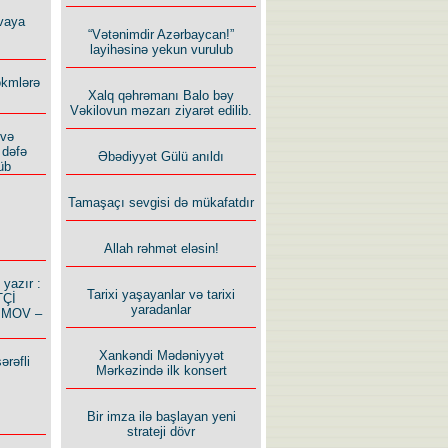
vaya
“Vətənimdir Azərbaycan!”
layihəsinə yekun vurulub
ökmlərə
Xalq qəhrəmanı Balo bəy
Vəkilovun məzarı ziyarət edilib.
 və
 dəfə
Əbədiyyət Gülü anıldı
üb
Tamaşaçı sevgisi də mükafatdır
Allah rəhmət eləsin!
azır :
Tarixi yaşayanlar və tarixi
TÇİ
yaradanlar
İMOV –
Xankəndi Mədəniyyət
ərəfli
Mərkəzində ilk konsert
Bir imza ilə başlayan yeni
strateji dövr