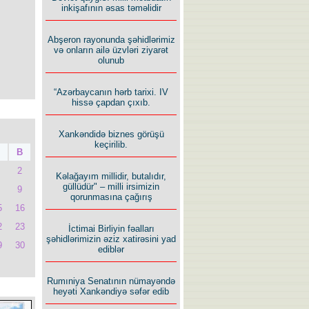
inkişafının əsas təməlidir
Abşeron rayonunda şəhidlərimiz
və onların ailə üzvləri ziyarət
olunub
“Azərbaycanın hərb tarixi. IV
hissə çapdan çıxıb.
Xankəndidə biznes görüşü
keçirilib.
B
2
Kəlağayım millidir, butalıdır,
güllüdür" – milli irsimizin
9
qorunmasına çağırış
5
16
2
23
İctimai Birliyin fəalları
şəhidlərimizin əziz xatirəsini yad
9
30
ediblər
Rumıniya Senatının nümayəndə
heyəti Xankəndiyə səfər edib