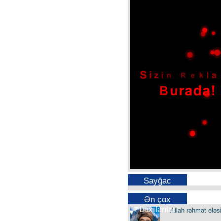
Sayğac
Ən çox
baxılanlar
Allah rəhmət eləs