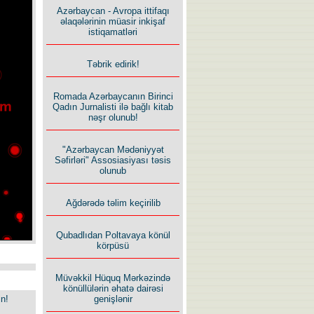
Azərbaycan - Avropa ittifaqı
əlaqələrinin müasir inkişaf
istiqamatləri
Təbrik edirik!
Romada Azərbaycanın Birinci
Qadın Jurnalisti ilə bağlı kitab
nəşr olunub!
"Azərbaycan Mədəniyyət
Səfirləri" Assosiasiyası təsis
olunub
Ağdərədə təlim keçirilib
Qubadlıdan Poltavaya könül
körpüsü
Müvəkkil Hüquq Mərkəzində
könüllülərin əhatə dairəsi
in!
genişlənir