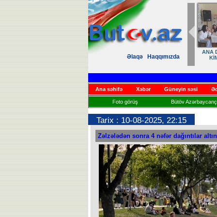
ANA D
Əlaqə
Haqqımızda
Kİ
Ana səhifə
Xəbər
Güneyin səsi
Əd
Foto görüş
Bütöv Azərbaycançı
Tarix : 10-08-2025, 22:15
Zəlzələdən sonra 4 nəfər dağıntılar altın