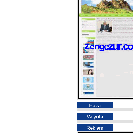
Hava
Valyuta
Reklam