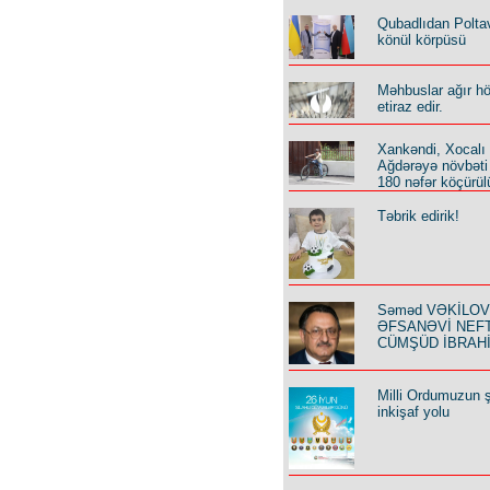
Qubadlıdan Polta
könül körpüsü
Məhbuslar ağır h
etiraz edir.
Xankəndi, Xocalı
Ağdərəyə növbəti
180 nəfər köçürül
Təbrik edirik!
Səməd VƏKİLOV y
ƏFSANƏVİ NEF
CÜMŞÜD İBRAH
Milli Ordumuzun ş
inkişaf yolu