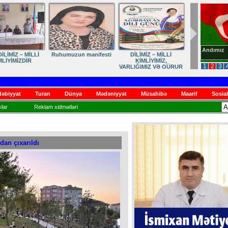
Andımız
İLİMİZ – MİLLİ
Ruhumuzun manifesti
DİLİMİZ – MİLLİ
MLİYİMİZDİR
KİMLİYİMİZ,
1
2
3
VARLIĞIMIZ VƏ QÜRUR
MƏNBƏYİMİZ
əbiyyat
Turan
Dünya
Mədəniyyət
Müsahibə
Maarif
Sosial
lar
Reklam xidmətləri
dan çıxarıldı