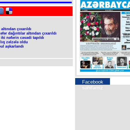
altından çıxarıldı
fər dağıntılar altından çıxarıldı
iki nəfərin cəsədi tapıldı
lıq zəlzələ oldu
pul aşkarlandı
Facebook
səhifəmiz