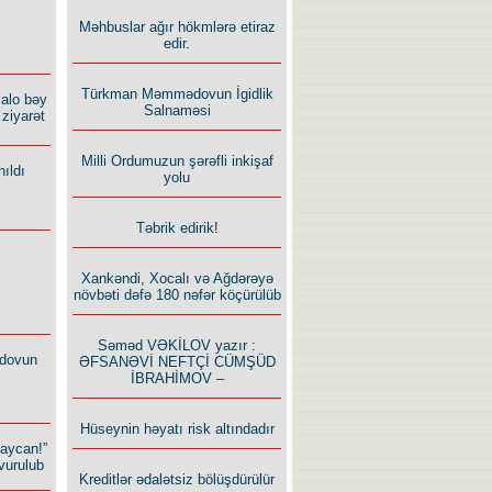
Məhbuslar ağır hökmlərə etiraz
edir.
Türkman Məmmədovun İgidlik
alo bəy
Salnaməsi
ziyarət
Milli Ordumuzun şərəfli inkişaf
ıldı
yolu
Təbrik edirik!
Xankəndi, Xocalı və Ağdərəyə
növbəti dəfə 180 nəfər köçürülüb
Səməd VƏKİLOV yazır :
dovun
ƏFSANƏVİ NEFTÇİ CÜMŞÜD
İBRAHİMOV –
Hüseynin həyatı risk altındadır
baycan!”
vurulub
Kreditlər ədalətsiz bölüşdürülür