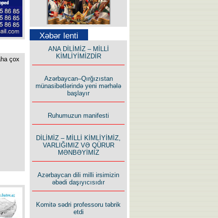
Səfər Alışarlı yazır
Xəbər lenti
ANA DİLİMİZ – MİLLİ
KİMLİYİMİZDİR
aha çox
Azərbaycan–Qırğızıstan
münasibətlərində yeni mərhələ
başlayır
Uzun yolun Yolçusu
Ruhumuzun manifesti
DİLİMİZ – MİLLİ KİMLİYİMİZ,
VARLIĞIMIZ VƏ QÜRUR
MƏNBƏYİMİZ
Bu yolda mən varam!
Azərbaycan dili milli irsimizin
əbədi daşıyıcısıdır
Komitə sədri professoru təbrik
etdi