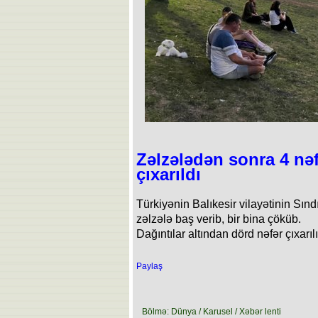
Zəlzələdən sonra 4 nəf
çıxarıldı
Türkiyənin Balıkesir vilayətinin Sın
zəlzələ baş verib, bir bina çöküb.
Dağıntılar altından dörd nəfər çıxarılı
Paylaş
Bölmə: Dünya / Karusel / Xəbər lenti