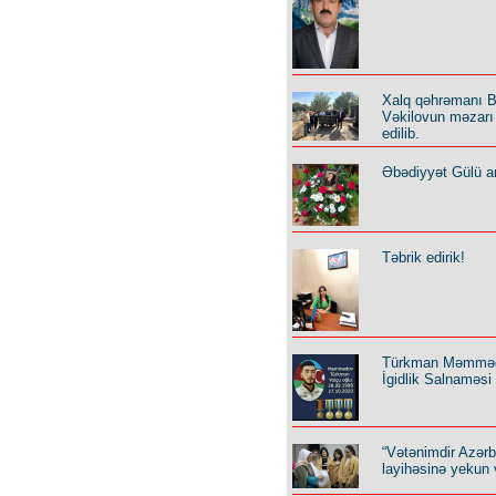
Xalq qəhrəmanı B
Vəkilovun məzarı 
edilib.
Əbədiyyət Gülü an
Təbrik edirik!
Türkman Məmmə
İgidlik Salnaməsi
“Vətənimdir Azər
layihəsinə yekun 