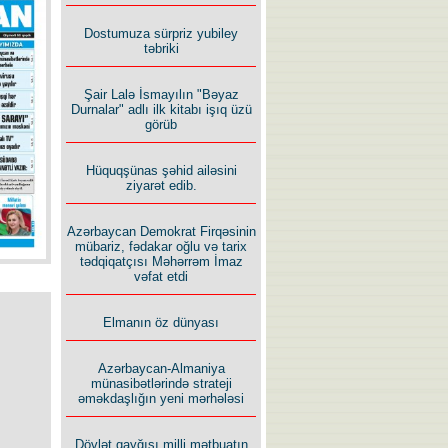
İlham İsmayıl yazır:
Dostumuza sürpriz yubiley
təbriki
Şair Lalə İsmayılın "Bəyaz
Durnalar" adlı ilk kitabı işıq üzü
görüb
Rusiyanın süqutunu qaçılmaz
Hüquqşünas şəhid ailəsini
edən beş şərt
ziyarət edib.
Azərbaycan Demokrat Firqəsinin
mübariz, fədakar oğlu və tarix
tədqiqatçısı Məhərrəm İmaz
vəfat etdi
Elmanın öz dünyası
Azərbaycan-Almaniya
münasibətlərində strateji
əməkdaşlığın yeni mərhələsi
Dövlət qayğısı milli mətbuatın