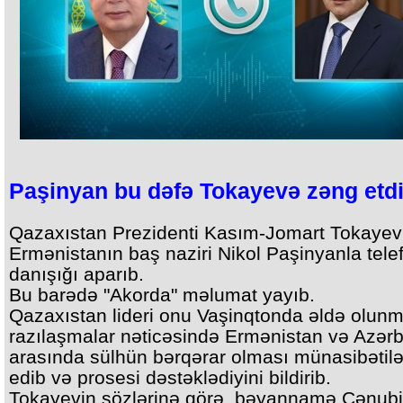
Paşinyan bu dəfə Tokayevə zəng etd
Qazaxıstan Prezidenti Kasım-Jomart Tokayev
Ermənistanın baş naziri Nikol Paşinyanla tele
danışığı aparıb.
Bu barədə "Akorda" məlumat yayıb.
Qazaxıstan lideri onu Vaşinqtonda əldə olun
razılaşmalar nəticəsində Ermənistan və Azər
arasında sülhün bərqərar olması münasibətilə
edib və prosesi dəstəklədiyini bildirib.
Tokayevin sözlərinə görə, bəyannamə Cənubi