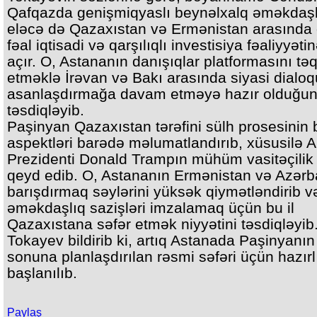
Qafqazda genişmiqyaslı beynəlxalq əməkdaşl
eləcə də Qazaxıstan və Ermənistan arasında
fəal iqtisadi və qarşılıqlı investisiya fəaliyyəti
açır. O, Astananın danışıqlar platformasını tə
etməklə İrəvan və Bakı arasında siyasi dialoq
asanlaşdırmağa davam etməyə hazır olduğu
təsdiqləyib.
Paşinyan Qazaxıstan tərəfini sülh prosesinin 
aspektləri barədə məlumatlandırıb, xüsusilə 
Prezidenti Donald Trampın mühüm vasitəçilik
qeyd edib. O, Astananın Ermənistan və Azərb
barışdırmaq səylərini yüksək qiymətləndirib v
əməkdaşlıq sazişləri imzalamaq üçün bu il
Qazaxıstana səfər etmək niyyətini təsdiqləyib
Tokayev bildirib ki, artıq Astanada Paşinyanın 
sonuna planlaşdırılan rəsmi səfəri üçün hazırl
başlanılıb.
Paylaş