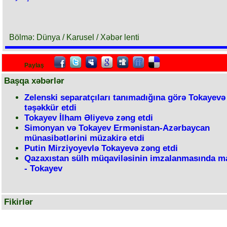
Bölmə: Dünya / Karusel / Xəbər lenti
Paylaş
Başqa xəbərlər
Zelenski separatçıları tanımadığına görə Tokayevə
təşəkkür etdi
Tokayev İlham Əliyevə zəng etdi
Simonyan və Tokayev Ermənistan-Azərbaycan
münasibətlərini müzakirə etdi
Putin Mirziyoyevlə Tokayevə zəng etdi
Qazaxıstan sülh müqaviləsinin imzalanmasında ma
- Tokayev
Fikirlər