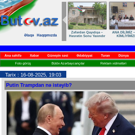
Zəfərdən Qayıdışa –
ANA DİLİMİZ –
Əlaqə
Haqqımızda
Həsrətin Sonu Yaxındır
KİMLİYİMİZ
Ana səhifə
Xəbər
Güneyin səsi
Ədəbiyyat
Turan
Dünya
Foto görüş
Bütöv Azərbaycançılar
Reklam xidmətləri
Tarix : 16-08-2025, 19:03
Putin Trampdan nə istəyib?