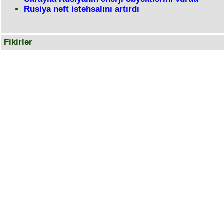
Rusiya neft istehsalını artırdı
Fikirlər