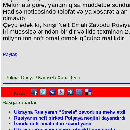
Məlumata görə, yanğın qısa müddətdə söndür
Hadisə nəticəsində tələfat və ya xəsarət alan
olmayıb.
Qeyd edək ki, Kirişi Neft Emalı Zavodu Rusiy
iri müəssisələrindən biridir və ildə təxminən 2
milyon ton neft emal etmək gücünə malikdir.
Paylaş
Bölmə: Dünya / Karusel / Xəbər lenti
Paylaş
Başqa xəbərlər
Ukrayna Rusiyanın “Strela” zavodunu məhv etdi
Rusiyanın neft şirkəti Polşaya nəqlini dayandırdı
İranda neft emal edən zavod yanır
Ukrayna Rusiyanın enerji obyektlərini vurdu