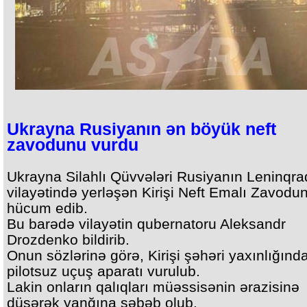
Ukrayna Rusiyanın ən böyük neft
zavodunu vurdu
Ukrayna Silahlı Qüvvələri Rusiyanın Leninqra
vilayətində yerləşən Kirişi Neft Emalı Zavodu
hücum edib.
Bu barədə vilayətin qubernatoru Aleksandr
Drozdenko bildirib.
Onun sözlərinə görə, Kirişi şəhəri yaxınlığınd
pilotsuz uçuş aparatı vurulub.
Lakin onların qalıqları müəssisənin ərazisinə
düşərək yanğına səbəb olub.