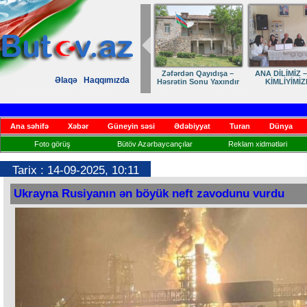
Zəfərdən Qayıdışa –
ANA DİLİMİZ –
Əlaqə
Haqqımızda
Həsrətin Sonu Yaxındır
KİMLİYİMİZ
Ana səhifə
Xəbər
Güneyin səsi
Ədəbiyyat
Turan
Dünya
Foto görüş
Bütöv Azərbaycançılar
Reklam xidmətləri
Tarix : 14-09-2025, 10:11
Ukrayna Rusiyanın ən böyük neft zavodunu vurdu