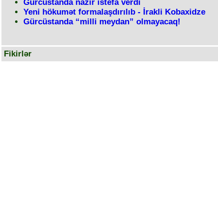
Gürcüstanda nazir istefa verdi
Yeni hökumət formalaşdırılıb - İrakli Kobaxidze
Gürcüstanda “milli meydan” olmayacaq!
Fikirlər