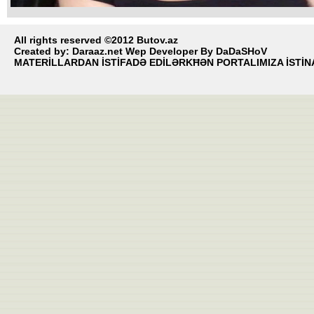
Tanınmış telejurnalist vəfat edib
All rights reserved ©2012 Butov.az
Created by:
Daraaz.net Wep Developer By DaDaSHoV
MATERİLLARDAN İSTİFADƏ EDİLƏRKĦƏN PORTALIMIZA İSTİNA
Tanınmış telejurnalist Nailə Əkbərova vəfat edib.
Bu barədə onun dostları məlumat yayıblar.
O, ağır xəstəlikdən əziyyət çəkirmiş.
Əkbərova Nailə Ənvər qızı 27 avqust 1963-cü ildə Şamaxı şəhərində anad
olub. Azərbaycan Dövlət Mədəniyyət və İncəsənət Universitetinin məzunud
1981-ci ildən Azərbaycan Dövlət Televiziyasında çalışmağa başlayıb. 1997
2006-cı illərdə musiqi verlişləri baş redaksiyasında baş rejissor vəzifəsində
çalışıb.
2006-ci ildə “Space” telekanalında bir neçə verlişin rejissoru işləyib. 2009-
ildən TRT telekanalının əməkdaşıdır. TRT Avaz-da yayımlanan “Qafqazlar
əsən yellər” proqramının müəllifi, rejissoru və aparıcısı olub. Azərbaycanda
klip yaradıcılarındandır.
Allah rəhmət etsin!