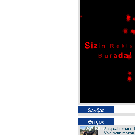
Sayğac
Ən çox
baxılanlar
Xalq qəhrəmanı B
Vəkilovun məzarı 