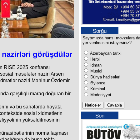
Sorğu
Saytımızda hansı mövzulara d
yer verilməsini istəyirsiniz?
nazirləri görüşdülər
Azərbaycan tarixi
Hərbi
İdman
ən RISE 2025 konfransı
Musiqi
osial məsələlər naziri Arsen
Dünya hadisələri
xidmətlər naziri Mahinur Özdemir
Əyləncə
Kriminal
də qarşılıqlı maraq doğuran bir
Mədəniyyət
tlərini və bu sahələrdə həyata
 kontekstdə sosial xidmətlərin
Son
yfiyyətinin yüksəldilməsinin
buraxılışımız
ünasibətlərinin normallaşması
daşlığının da buna töhfə