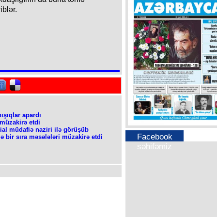
iblər.
ışıqlar apardı
 müzakirə etdi
al müdafiə naziri ilə görüşüb
Facebook
ə bir sıra məsələləri müzakirə etdi
səhifəmiz