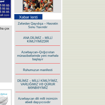
Səfər Alışarlı yazır
Xəbər lenti
Zəfərdən Qayıdışa – Həsrətin
Sonu Yaxındır
aha çox
ANA DİLİMİZ – MİLLİ
KİMLİYİMİZDİR
Uzun yolun Yolçusu
Azərbaycan–Qırğızıstan
münasibətlərində yeni mərhələ
başlayır
Ruhumuzun manifesti
Bu yolda mən varam!
DİLİMİZ – MİLLİ KİMLİYİMİZ,
VARLIĞIMIZ VƏ QÜRUR
MƏNBƏYİMİZ
Azərbaycan dili milli irsimizin
əbədi daşıyıcısıdır