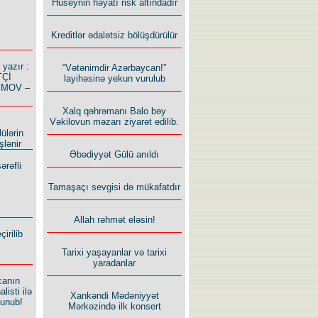
Hüseynin həyatı risk altındadır
Kreditlər ədalətsiz bölüşdürülür
azır :
“Vətənimdir Azərbaycan!”
TÇİ
layihəsinə yekun vurulub
İMOV –
Xalq qəhrəmanı Balo bəy
Vəkilovun məzarı ziyarət edilib.
ülərin
şlənir
Əbədiyyət Gülü anıldı
ərəfli
Tamaşaçı sevgisi də mükafatdır
Allah rəhmət eləsin!
irilib
Tarixi yaşayanlar və tarixi
yaradanlar
canın
listi ilə
Xankəndi Mədəniyyət
lunub!
Mərkəzində ilk konsert