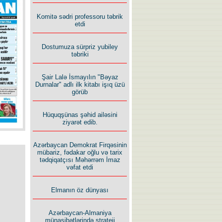
İlham İsmayıl yazır:
Komitə sədri professoru təbrik
etdi
Dostumuza sürpriz yubiley
təbriki
Şair Lalə İsmayılın "Bəyaz
Rusiyanın süqutunu qaçılmaz
Durnalar" adlı ilk kitabı işıq üzü
edən beş şərt
görüb
Hüquqşünas şəhid ailəsini
ziyarət edib.
Azərbaycan Demokrat Firqəsinin
mübariz, fədakar oğlu və tarix
tədqiqatçısı Məhərrəm İmaz
vəfat etdi
Elmanın öz dünyası
Azərbaycan-Almaniya
münasibətlərində strateji