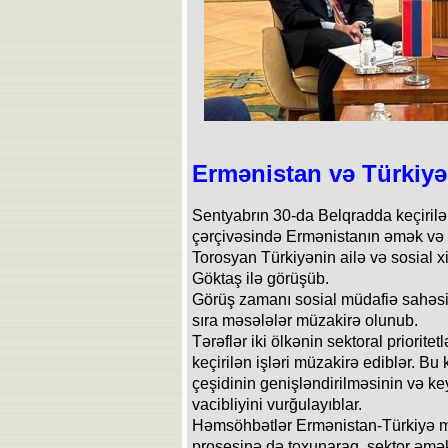
Ermənistan və Türkiyə 
Sentyabrın 30-da Belqradda keçiril
çərçivəsində Ermənistanın əmək və s
Torosyan Türkiyənin ailə və sosial 
Göktaş ilə görüşüb.
Görüş zamanı sosial müdafiə sahəsin
sıra məsələlər müzakirə olunub.
Tərəflər iki ölkənin sektoral priorite
keçirilən işləri müzakirə ediblər. Bu
çeşidinin genişləndirilməsinin və ke
vacibliyini vurğulayıblar.
Həmsöhbətlər Ermənistan-Türkiyə m
prosesinə də toxunaraq, sektor əmək