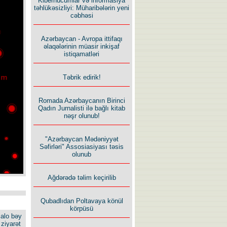
Kiberhücumlar və informasiya
təhlükəsizliyi: Müharibələrin yeni
cəbhəsi
Azərbaycan - Avropa ittifaqı
əlaqələrinin müasir inkişaf
istiqamatləri
Təbrik edirik!
Romada Azərbaycanın Birinci
Qadın Jurnalisti ilə bağlı kitab
nəşr olunub!
"Azərbaycan Mədəniyyət
Səfirləri" Assosiasiyası təsis
olunub
Ağdərədə təlim keçirilib
Qubadlıdan Poltavaya könül
körpüsü
alo bəy
ziyarət