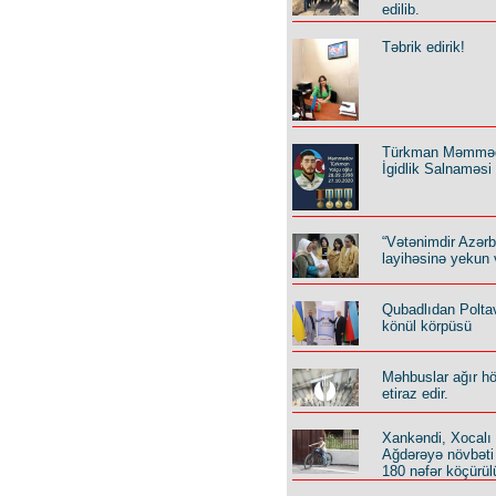
edilib.
Təbrik edirik!
Türkman Məmmə
İgidlik Salnaməsi
“Vətənimdir Azər
layihəsinə yekun 
Qubadlıdan Polta
könül körpüsü
Məhbuslar ağır h
etiraz edir.
Xankəndi, Xocalı
Ağdərəyə növbəti
180 nəfər köçürül