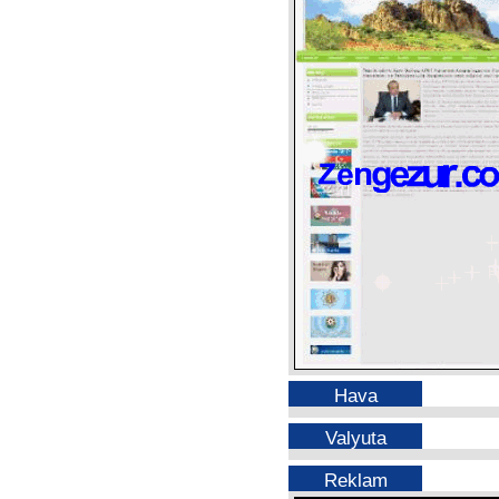
Hava
Valyuta
Reklam