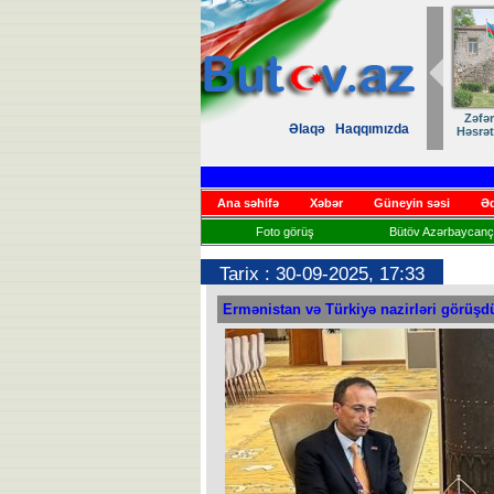
Zəfər
Əlaqə
Haqqımızda
Həsrət
Ana səhifə
Xəbər
Güneyin səsi
Əd
Foto görüş
Bütöv Azərbaycançı
Tarix : 30-09-2025, 17:33
Ermənistan və Türkiyə nazirləri görüşd