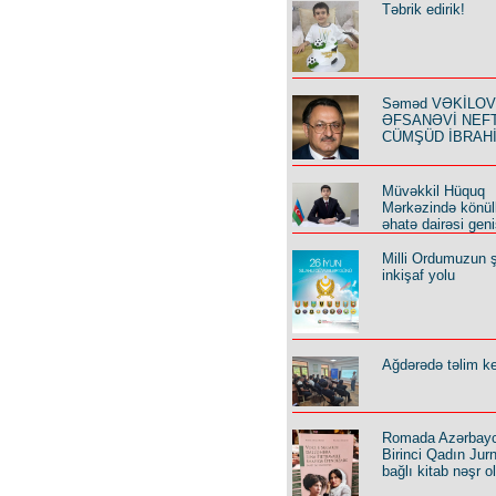
Təbrik edirik!
Səməd VƏKİLOV y
ƏFSANƏVİ NEF
CÜMŞÜD İBRAH
Müvəkkil Hüquq
Mərkəzində könüll
əhatə dairəsi geni
Milli Ordumuzun ş
inkişaf yolu
Ağdərədə təlim keç
Romada Azərbay
Birinci Qadın Jurna
bağlı kitab nəşr o