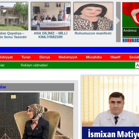
Andımız
dən Qayıdışa –
ANA DİLİMİZ – MİLLİ
Ruhumuzun manifesti
in Sonu Yaxındır
KİMLİYİMİZDİR
1
2
3
əbiyyat
Turan
Dünya
Mədəniyyət
Müsahibə
Maarif
Sosial
lar
Reklam xidmətləri
ülər