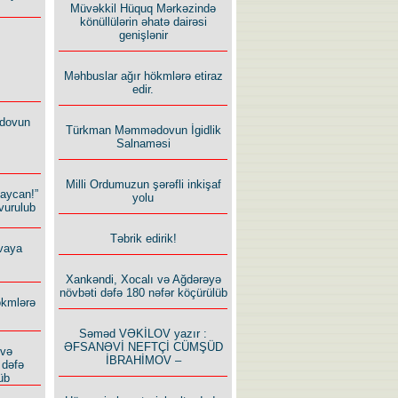
Müvəkkil Hüquq Mərkəzində
könüllülərin əhatə dairəsi
genişlənir
Məhbuslar ağır hökmlərə etiraz
edir.
dovun
Türkman Məmmədovun İgidlik
Salnaməsi
Milli Ordumuzun şərəfli inkişaf
baycan!”
yolu
vurulub
Təbrik edirik!
vaya
Xankəndi, Xocalı və Ağdərəyə
növbəti dəfə 180 nəfər köçürülüb
ökmlərə
Səməd VƏKİLOV yazır :
ƏFSANƏVİ NEFTÇİ CÜMŞÜD
 və
İBRAHİMOV –
 dəfə
üb