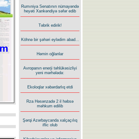
Rumıniya Senatının nümayəndə
heyəti Xankəndiyə səfər edib
Təbrik edirik!
Köhnə bir şəhəri eylədim abad...
Həmin oğlanlar
Avropanın enerji təhlükəsizliyi
yeni mərhələdə:
Ekoloqlar xəbərdarlıq etdi
Rza Həsənzadə 2 il həbsə
məhkum edilib
Şərqi Azərbaycanda xalçaçılıq
iflic olub