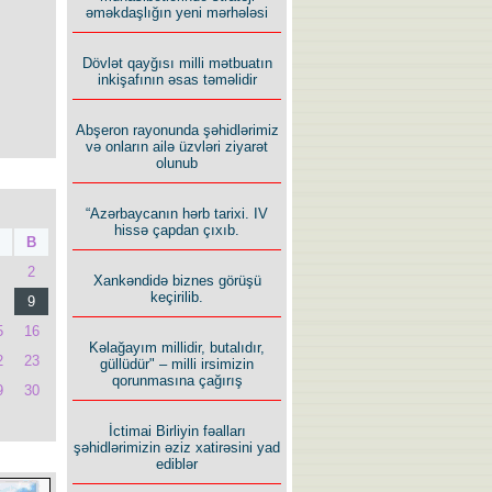
əməkdaşlığın yeni mərhələsi
Dövlət qayğısı milli mətbuatın
inkişafının əsas təməlidir
Abşeron rayonunda şəhidlərimiz
və onların ailə üzvləri ziyarət
olunub
“Azərbaycanın hərb tarixi. IV
hissə çapdan çıxıb.
B
2
Xankəndidə biznes görüşü
keçirilib.
9
5
16
Kəlağayım millidir, butalıdır,
2
23
güllüdür" – milli irsimizin
qorunmasına çağırış
9
30
İctimai Birliyin fəalları
şəhidlərimizin əziz xatirəsini yad
ediblər