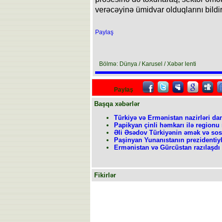
verəcəyinə ümidvar olduqlarını bildir
Paylaş
Bölmə: Dünya / Karusel / Xəbər lenti
Paylaş
Başqa xəbərlər
Türkiyə və Ermənistan nazirləri dan
Papikyan çinli həmkarı ilə regionu
Əli Əsədov Türkiyənin əmək və sosi
Paşinyan Yunanıstanın prezidentiyl
Ermənistan və Gürcüstan razılaşdı
Fikirlər