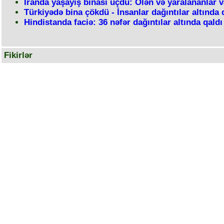
İranda yaşayış binası uçdu: Ölən və yaralananlar v
Türkiyədə bina çökdü - İnsanlar dağıntılar altında 
Hindistanda faciə: 36 nəfər dağıntılar altında qaldı
Fikirlər