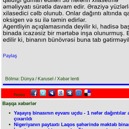
əməliyyatı sürətlə davam edir. Əraziyə yüzlər
xilasedici cəlb olunub. Onlar dağıntı altında q
oksigen və su ilə təmin edirlər.
Agentliyin açıqlamasında deyilir ki, hadisə ba
binada icazəsiz bir mərtəbə inşa olunurmuş. 
edilir ki, binanın bünövrəsi buna tab gətirməyi
Paylaş
Bölmə: Dünya / Karusel / Xəbər lenti
Paylaş
Başqa xəbərlər
Yaşayış binasının eyvanı uçdu - 1 nəfər dağıntılar 
çıxarıldı
Nigeriyanın paytaxtı Laqos şəhərində məktəb bina