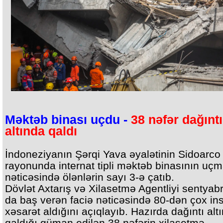
Məktəb binası uçdu -
38 nəfər dağıntı
altında qaldı
İndoneziyanın Şərqi Yava əyalətinin Sidoarco
rayonunda internat tipli məktəb binasının uçm
nəticəsində ölənlərin sayı 3-ə çatıb.
Dövlət Axtarış və Xilasetmə Agentliyi sentyabr
da baş verən faciə nəticəsində 80-dən çox in
xəsarət aldığını açıqlayıb. Hazırda dağıntı alt
qaldığı güman edilən 38 nəfərin xilasetmə