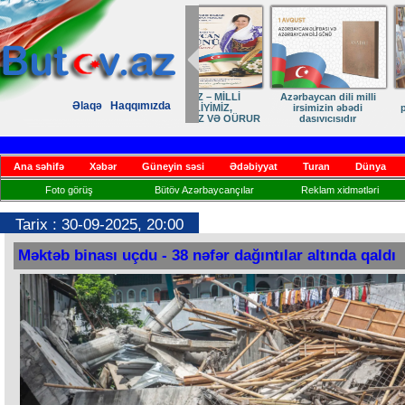
Zəfərdən Qayıdışa –
ANA DİLİMİZ –
Əlaqə
Haqqımızda
Həsrətin Sonu Yaxındır
KİMLİYİMİZ
Ana səhifə
Xəbər
Güneyin səsi
Ədəbiyyat
Turan
Dünya
Foto görüş
Bütöv Azərbaycançılar
Reklam xidmətləri
Tarix : 30-09-2025, 20:00
Məktəb binası uçdu - 38 nəfər dağıntılar altında qaldı