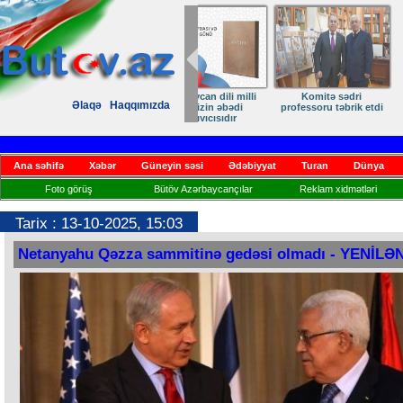
Zəfərdən Qayıdışa –
ANA DİLİMİZ –
Əlaqə
Haqqımızda
Həsrətin Sonu Yaxındır
KİMLİYİMİZ
Ana səhifə
Xəbər
Güneyin səsi
Ədəbiyyat
Turan
Dünya
Foto görüş
Bütöv Azərbaycançılar
Reklam xidmətləri
Tarix : 13-10-2025, 15:03
Netanyahu Qəzza sammitinə gedəsi olmadı - YENİLƏ