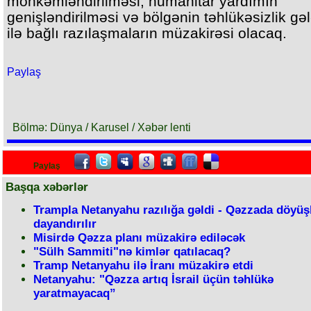
möhkəmləndirilməsi, humanitar yardımın
genişləndirilməsi və bölgənin təhlükəsizlik gə
ilə bağlı razılaşmaların müzakirəsi olacaq.
Paylaş
Bölmə: Dünya / Karusel / Xəbər lenti
Paylaş
Başqa xəbərlər
Trampla Netanyahu razılığa gəldi - Qəzzada döyüş
dayandırılır
Misirdə Qəzza planı müzakirə ediləcək
"Sülh Sammiti"nə kimlər qatılacaq?
Tramp Netanyahu ilə İranı müzakirə etdi
Netanyahu: "Qəzza artıq İsrail üçün təhlükə
yaratmayacaq”