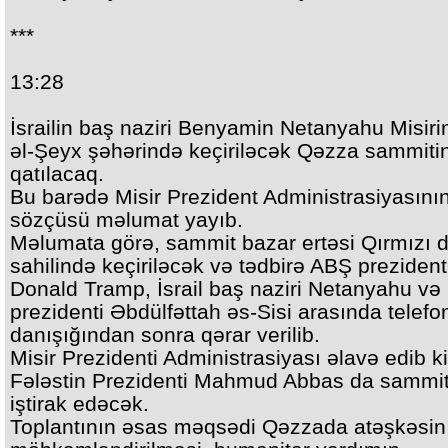
***
13:28
İsrailin baş naziri Benya min Netanyahu Misir
əl-Şeyx şəhərində keçiriləcək Qəzza sammiti
qatılacaq.
Bu barədə Misir Prezident Administrasiyasını
sözçüsü məlumat yayıb.
Məlumata görə, sammit bazar ertəsi Qırmızı 
sahilində keçiriləcək və tədbirə ABŞ prezident
Donald Tramp, İsrail baş naziri Netanyahu və 
prezidenti Əbdülfəttah əs-Sisi arasında telefo
danışığından sonra qərar verilib.
Misir Prezidenti Administrasiyası əlavə edib ki
Fələstin Prezidenti Mahmud Abbas da sammi
iştirak edəcək.
Toplantının əsas məqsədi Qəzzada atəşkəsin