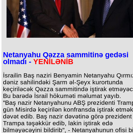
Netanyahu Qəzza sammitinə gedəsi
olmadı -
YENİLƏNİB
İsrailin Baş naziri Benyamin Netanyahu Qırmı
dəniz sahilindəki Şarm əl-Şeyx kurortunda
keçiriləcək Qəzza sammitində iştirak etməyəc
Bu barədə İsrail hökuməti məlumat yayıb.
"Baş nazir Netanyahunu ABŞ prezidenti Tram
gün Misirdə keçirilən konfransda iştirak etmə
dəvət edib. Baş nazir dəvətinə görə prezident
Trampa təşəkkür edib, lakin iştirak edə
bilməyəcəyini bildirib", - Netanyahunun ofisi bi