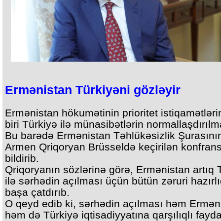
Ermənistan Türkiyəni gözləyir
Ermənistan hökumətinin prioritet istiqamətlər
biri Türkiyə ilə münasibətlərin normallaşdırılm
Bu barədə Ermənistan Təhlükəsizlik Şurasının
Armen Qriqoryan Brüsseldə keçirilən konfran
bildirib.
Qriqoryanın sözlərinə görə, Ermənistan artıq 
ilə sərhədin açılması üçün bütün zəruri hazırlı
başa çatdırıb.
O qeyd edib ki, sərhədin açılması həm Ermən
həm də Türkiyə iqtisadiyyatına qarşılıqlı fayda