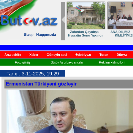
Zəfərdən Qayıdışa –
ANA DİLİMİZ –
Əlaqə
Haqqımızda
Həsrətin Sonu Yaxındır
KİMLİYİMİZ
Ana səhifə
Xəbər
Güneyin səsi
Ədəbiyyat
Turan
Dünya
Foto görüş
Bütöv Azərbaycançılar
Reklam xidmətləri
Tarix : 3-11-2025, 19:29
Ermənistan Türkiyəni gözləyir