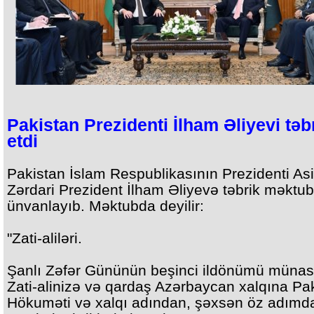
Pakistan Prezidenti İlham Əliyevi təb
etdi
Pakistan İslam Respublikasının Prezidenti Asif
Zərdari Prezident İlham Əliyevə təbrik məktu
ünvanlayıb. Məktubda deyilir:
"Zati-aliləri.
Şanlı Zəfər Gününün beşinci ildönümü münasi
Zati-alinizə və qardaş Azərbaycan xalqına Pa
Hökuməti və xalqı adından, şəxsən öz adımd