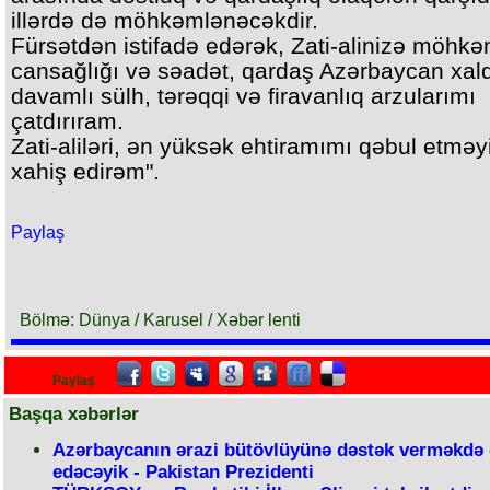
illərdə də möhkəmlənəcəkdir.
Fürsətdən istifadə edərək, Zati-alinizə möhk
cansağlığı və səadət, qardaş Azərbaycan xal
davamlı sülh, tərəqqi və firavanlıq arzularımı
çatdırıram.
Zati-aliləri, ən yüksək ehtiramımı qəbul etməyi
xahiş edirəm".
Paylaş
Bölmə: Dünya / Karusel / Xəbər lenti
Paylaş
Başqa xəbərlər
Azərbaycanın ərazi bütövlüyünə dəstək verməkdə
edəcəyik - Pakistan Prezidenti