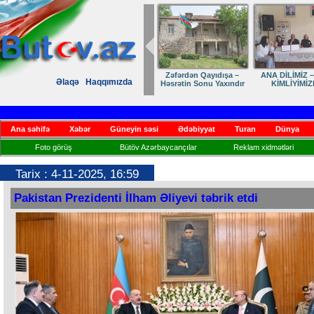
Zəfərdən Qayıdışa –
ANA DİLİMİZ –
Əlaqə
Haqqımızda
Həsrətin Sonu Yaxındır
KİMLİYİMİZ
Ana səhifə
Xəbər
Güneyin səsi
Ədəbiyyat
Turan
Dünya
Foto görüş
Bütöv Azərbaycançılar
Reklam xidmətləri
Tarix : 4-11-2025, 16:59
Pakistan Prezidenti İlham Əliyevi təbrik etdi