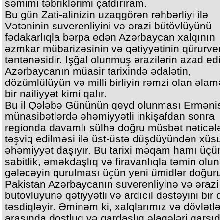
səmimi təbriklərimi çatdırıram.
Bu gün Zati-alinizin uzaqgörən rəhbərliyi ilə
Vətəninin suverenliyini və ərazi bütövlüyünü
fədakarlıqla bərpa edən Azərbaycan xalqının
əzmkar mübarizəsinin və qətiyyətinin qürurver
təntənəsidir. İşğal olunmuş ərazilərin azad ed
Azərbaycanın müasir tarixində ədalətin,
dözümlülüyün və milli birliyin rəmzi olan əlam
bir nailiyyət kimi qalır.
Bu il Qələbə Gününün qeyd olunması Ermənis
münasibətlərdə əhəmiyyətli inkişafdan sonra
regionda davamlı sülhə doğru müsbət nəticələ
təşviq edilməsi ilə üst-üstə düşdüyündən xüs
əhəmiyyət daşıyır. Bu tarixi məqam hamı üçü
sabitlik, əməkdaşlıq və firavanlıqla təmin olu
gələcəyin qurulması üçün yeni ümidlər doğuru
Pakistan Azərbaycanın suverenliyinə və ərazi
bütövlüyünə qətiyyətli və ardıcıl dəstəyini bir
təsdiqləyir. Əminəm ki, xalqlarımız və dövlətl
arasında dostluq və qardaşlıq əlaqələri qarşı