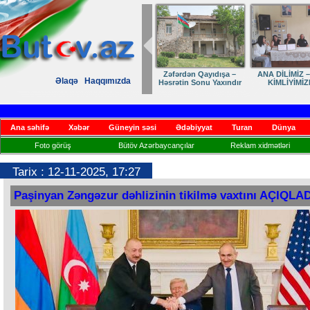
Zəfərdən Qayıdışa –
ANA DİLİMİZ –
Əlaqə
Haqqımızda
Həsrətin Sonu Yaxındır
KİMLİYİMİZ
Ana səhifə
Xəbər
Güneyin səsi
Ədəbiyyat
Turan
Dünya
Foto görüş
Bütöv Azərbaycançılar
Reklam xidmətləri
Tarix : 12-11-2025, 17:27
Paşinyan Zəngəzur dəhlizinin tikilmə vaxtını AÇIQLAD