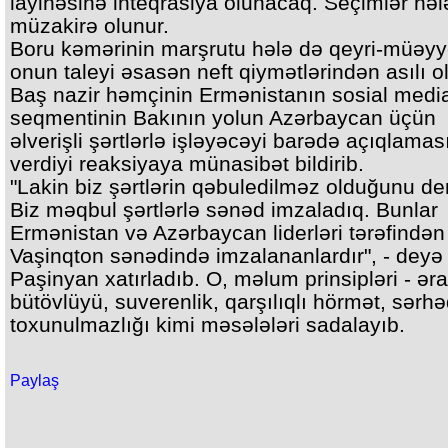
layihəsinə inteqrasiya olunacaq. Seçimlər həl
müzakirə olunur.
Boru kəmərinin marşrutu hələ də qeyri-müəyy
onun taleyi əsasən neft qiymətlərindən asılı o
Baş nazir həmçinin Ermənistanın sosial medi
seqmentinin Bakının yolun Azərbaycan üçün
əlverişli şərtlərlə işləyəcəyi barədə açıqlamas
verdiyi reaksiyaya münasibət bildirib.
"Lakin biz şərtlərin qəbuledilməz olduğunu de
Biz məqbul şərtlərlə sənəd imzaladıq. Bunlar
Ermənistan və Azərbaycan liderləri tərəfindən
Vaşinqton sənədində imzalananlardır", - deyə
Paşinyan xatırladıb. O, məlum prinsipləri - əra
bütövlüyü, suverenlik, qarşılıqlı hörmət, sərhə
toxunulmazlığı kimi məsələləri sadalayıb.
Paylaş