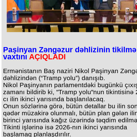
Paşinyan Zəngəzur dəhlizinin tikilmə
vaxtını
AÇIQLADI
Ermənistanın Baş naziri Nikol Paşinyan Zəng
dəhlizindən (“Tramp yolu”) danışıb.
Nikol Paşinyanın parlamentdəki bugünkü çıxı
zamanı bildirib ki, "Tramp yolu"nun tikintisinə
cı ilin ikinci yarısında başlanılacaq.
Onun sözlərinə görə, bütün detallar bu ilin s
qədər müzakirə olunmalı, bütün plan gələn ili
birinci yarısında kağız üzərində təqdim edilməl
Tikinti işlərinə isə 2026-nın ikinci yarısında
başlamaq planlaşdırılır.