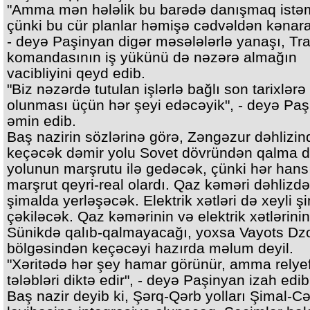
"Amma mən hələlik bu barədə danışmaq istəm
çünki bu cür planlar həmişə cədvəldən kənara 
- deyə Paşinyan digər məsələlərlə yanaşı, T
komandasının iş yükünü də nəzərə almağın
vacibliyini qeyd edib.
"Biz nəzərdə tutulan işlərlə bağlı son tarixlər
olunması üçün hər şeyi edəcəyik", - deyə Pa
əmin edib.
Baş nazirin sözlərinə görə, Zəngəzur dəhlizi
keçəcək dəmir yolu Sovet dövründən qalma 
yolunun marşrutu ilə gedəcək, çünki hər hansı
marşrut qeyri-real olardı. Qaz kəməri dəhlizdə
şimalda yerləşəcək. Elektrik xətləri də xeyli ş
çəkiləcək. Qaz kəmərinin və elektrik xətlərinin
Sünikdə qalıb-qalmayacağı, yoxsa Vayots Dz
bölgəsindən keçəcəyi hazırda məlum deyil.
"Xəritədə hər şey hamar görünür, amma relye
tələbləri diktə edir", - deyə Paşinyan izah edib
Baş nazir deyib ki, Şərq-Qərb yolları Şimal-C