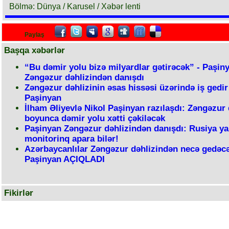
Bölmə: Dünya / Karusel / Xəbər lenti
Paylaş
Başqa xəbərlər
“Bu dəmir yolu bizə milyardlar gətirəcək” - Paşin
Zəngəzur dəhlizindən danışdı
Zəngəzur dəhlizinin əsas hissəsi üzərində iş gedir
Paşinyan
İlham Əliyevlə Nikol Paşinyan razılaşdı: Zəngəzur 
boyunca dəmir yolu xətti çəkiləcək
Paşinyan Zəngəzur dəhlizindən danışdı: Rusiya ya
monitorinq apara bilər!
Azərbaycanlılar Zəngəzur dəhlizindən necə gedəcə
Paşinyan AÇIQLADI
Fikirlər