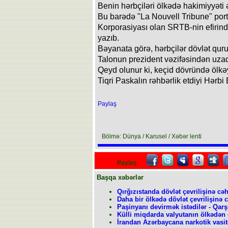
Benin hərbçiləri ölkədə hakimiyyəti ə
Bu barədə "La Nouvell Tribune" por
Korporasiyası olan SRTB-nin efirind
yazıb.
Bəyanata görə, hərbçilər dövlət quru
Talonun prezident vəzifəsindən uzaql
Qeyd olunur ki, keçid dövründə ölkə
Tiqri Paskalın rəhbərlik etdiyi Hərb
Paylaş
Bölmə: Dünya / Karusel / Xəbər lenti
Paylaş
Başqa xəbərlər
Qırğızıstanda dövlət çevrilişinə cəh
Daha bir ölkədə dövlət çevrilişinə c
Paşinyanı devirmək istədilər - Qarşı
Külli miqdarda valyutanın ölkədən ç
İrandan Azərbaycana narkotik vasitə