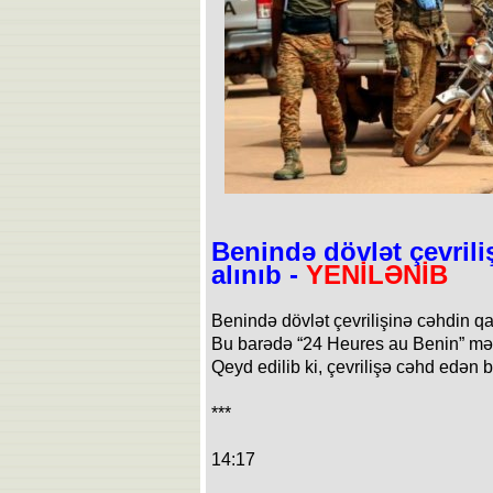
Benində dövlət çevrili
alınıb -
YENİLƏNİB
Benində dövlət çevrilişinə cəhdin qar
Bu barədə “24 Heures au Benin” mə
Qeyd edilib ki, çevrilişə cəhd edən b
***
14:17