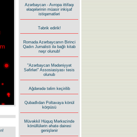
Azərbaycan - Avropa ittifaqı
əlaqələrinin müasir inkişaf
istiqamatləri
Təbrik edirik!
Romada Azərbaycanın Birinci
Qadın Jurnalisti ilə bağlı kitab
nəşr olunub!
"Azərbaycan Mədəniyyət
Səfirləri" Assosiasiyası təsis
olunub
Ağdərədə təlim keçirilib
Qubadlıdan Poltavaya könül
körpüsü
Müvəkkil Hüquq Mərkəzində
könüllülərin əhatə dairəsi
in!
genişlənir