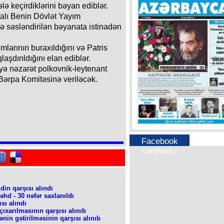
lə keçirdiklərini bəyan ediblər.
talı Benin Dövlət Yayım
ə səsləndirilən bəyanata istinadən
mlarının buraxıldığını və Patris
aşdırıldığını elan ediblər.
yə nəzarət polkovnik-leytenant
i Bərpa Komitəsinə veriləcək.
Facebook
səhifəmiz
din qarşısı alındı
əhd - 30 nəfər saxlanıldı
sı alındı
ıxarılmasının qarşısı alınıb
nin gətirilməsinin qarşısı alınıb