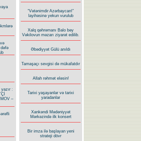
vaya
“Vətənimdir Azərbaycan!”
layihəsinə yekun vurulub
ökmlərə
Xalq qəhrəmanı Balo bəy
Vəkilovun məzarı ziyarət edilib.
 və
 dəfə
Əbədiyyət Gülü anıldı
üb
Tamaşaçı sevgisi də mükafatdır
Allah rəhmət eləsin!
azır :
Tarixi yaşayanlar və tarixi
TÇİ
yaradanlar
İMOV –
Xankəndi Mədəniyyət
ərəfli
Mərkəzində ilk konsert
Bir imza ilə başlayan yeni
strateji dövr