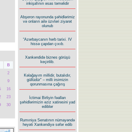
inkişafının əsas təməlidir
Abşeron rayonunda şəhidlərimiz
və onların ailə üzvləri ziyarət
olunub
“Azərbaycanın hərb tarixi. IV
hissə çapdan çıxıb.
Xankəndidə biznes görüşü
keçirilib.
B
2
Kəlağayım millidir, butalıdır,
güllüdür" – milli irsimizin
9
qorunmasına çağırış
5
16
2
23
İctimai Birliyin fəalları
şəhidlərimizin əziz xatirəsini yad
9
30
ediblər
Rumıniya Senatının nümayəndə
heyəti Xankəndiyə səfər edib