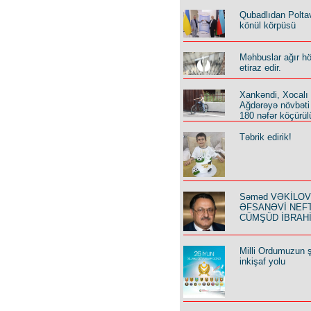
Qubadlıdan Polta
könül körpüsü
Məhbuslar ağır h
etiraz edir.
Xankəndi, Xocalı
Ağdərəyə növbəti
180 nəfər köçürül
Təbrik edirik!
Səməd VƏKİLOV y
ƏFSANƏVİ NEF
CÜMŞÜD İBRAH
Milli Ordumuzun ş
inkişaf yolu