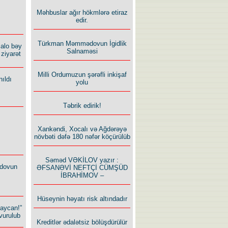
Məhbuslar ağır hökmlərə etiraz
edir.
Türkman Məmmədovun İgidlik
alo bəy
Salnaməsi
ziyarət
Milli Ordumuzun şərəfli inkişaf
ıldı
yolu
Təbrik edirik!
Xankəndi, Xocalı və Ağdərəyə
növbəti dəfə 180 nəfər köçürülüb
Səməd VƏKİLOV yazır :
dovun
ƏFSANƏVİ NEFTÇİ CÜMŞÜD
İBRAHİMOV –
Hüseynin həyatı risk altındadır
baycan!”
vurulub
Kreditlər ədalətsiz bölüşdürülür