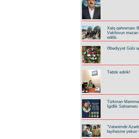
Xalq qəhrəmanı B
Vəkilovun məzarı 
edilib.
Əbədiyyət Gülü an
Təbrik edirik!
Türkman Məmmə
İgidlik Salnaməsi
“Vətənimdir Azər
layihəsinə yekun 