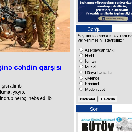
Sorğu
Saytımızda hansı mövzulara d
yer verilməsini istəyirsiniz?
Azərbaycan tarixi
Hərbi
İdman
şinə cəhdin qarşısı
Musiqi
Dünya hadisələri
Əyləncə
Kriminal
şısı alınıb.
Mədəniyyət
lumat yayıb.
ir qrup hərbçi həbs edilib.
Son
buraxılışımız