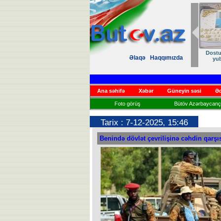
ANA D
Əlaqə
Haqqımızda
Kİ
Ana səhifə
Xəbər
Güneyin səsi
Əd
Foto görüş
Bütöv Azərbaycançı
Tarix : 7-12-2025, 15:46
Benində dövlət çevrilişinə cəhdin qarşı