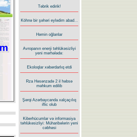
Təbrik edirik!
Köhnə bir şəhəri eylədim abad...
Həmin oğlanlar
Avropanın enerji təhlükəsizliyi
yeni mərhələdə:
Ekoloqlar xəbərdarlıq etdi
Rza Həsənzadə 2 il həbsə
məhkum edilib
Şərqi Azərbaycanda xalçaçılıq
iflic olub
Kiberhücumlar və informasiya
təhlükəsizliyi: Müharibələrin yeni
cəbhəsi