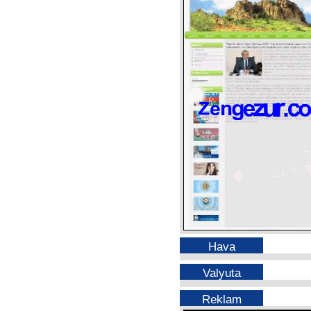
Hava
Valyuta
Reklam