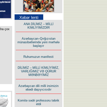
Səfər Alışarlı yazır
Xəbər lenti
ANA DİLİMİZ – MİLLİ
KİMLİYİMİZDİR
aha çox
Azərbaycan–Qırğızıstan
münasibətlərində yeni mərhələ
başlayır
Uzun yolun Yolçusu
Ruhumuzun manifesti
DİLİMİZ – MİLLİ KİMLİYİMİZ,
VARLIĞIMIZ VƏ QÜRUR
MƏNBƏYİMİZ
Bu yolda mən varam!
Azərbaycan dili milli irsimizin
əbədi daşıyıcısıdır
Komitə sədri professoru təbrik
etdi