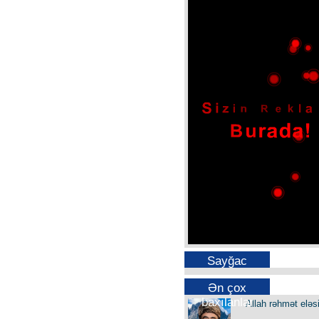
Sayğac
Ən çox
baxılanlar
Allah rəhmət eləs