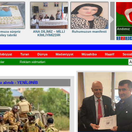
Andımız
İLİMİZ – MİLLİ
Ruhumuzun manifesti
DİLİMİZ – MİLLİ
MLİYİMİZDİR
KİMLİYİMİZ,
1
2
3
VARLIĞIMIZ VƏ QÜRUR
MƏNBƏYİMİZ
əbiyyat
Turan
Dünya
Mədəniyyət
Müsahibə
Maarif
Sosial
lar
Reklam xidmətləri
sı alınıb - YENİLƏNİB