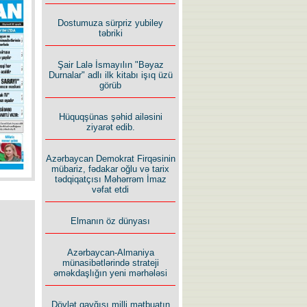
İlham İsmayıl yazır:
Dostumuza sürpriz yubiley
təbriki
Şair Lalə İsmayılın "Bəyaz
Durnalar" adlı ilk kitabı işıq üzü
görüb
Rusiyanın süqutunu qaçılmaz
Hüquqşünas şəhid ailəsini
edən beş şərt
ziyarət edib.
Azərbaycan Demokrat Firqəsinin
mübariz, fədakar oğlu və tarix
tədqiqatçısı Məhərrəm İmaz
vəfat etdi
Elmanın öz dünyası
Azərbaycan-Almaniya
münasibətlərində strateji
əməkdaşlığın yeni mərhələsi
Dövlət qayğısı milli mətbuatın