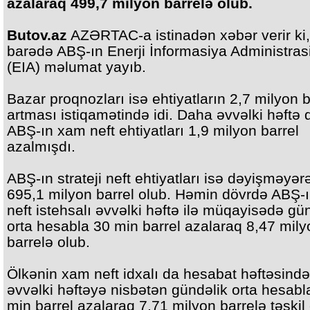
azalaraq 499,7 milyon barrelə olub.
Butov.az
AZƏRTAC-a istinadən xəbər verir ki,
barədə ABŞ-ın Enerji İnformasiya Administras
(EIA) məlumat yayıb.
Bazar proqnozları isə ehtiyatların 2,7 milyon b
artması istiqamətində idi. Daha əvvəlki həftə 
ABŞ-ın xam neft ehtiyatları 1,9 milyon barrel
azalmışdı.
ABŞ-ın strateji neft ehtiyatları isə dəyişməyər
695,1 milyon barrel olub. Həmin dövrdə ABŞ-
neft istehsalı əvvəlki həftə ilə müqayisədə gü
orta hesabla 30 min barrel azalaraq 8,47 mily
barrelə olub.
Ölkənin xam neft idxalı da hesabat həftəsində
əvvəlki həftəyə nisbətən gündəlik orta hesabl
min barrel azalaraq 7,71 milyon barrelə təşkil 