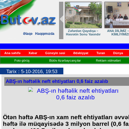
İLİMİZ – MİLLİ
Ruhumuzun manifesti
Dostumuza sürpriz
Elmanın ö
Əlaqə
Haqqımızda
MLİYİMİZDİR
yubiley təbriki
Ana səhifə
Xəbər
Güneyin səsi
Ədəbiyyat
Turan
Dünya
Foto görüş
Bütöv Azərbaycançılar
Reklam xidmətləri
Tarix : 5-10-2016, 19:53
ABŞ-ın həftəlik neft ehtiyatları 0,6 faiz azalıb
Ötən həftə ABŞ-ın xam neft ehtiyatları əvvə
həftə ilə müqayisədə 3 milyon barrel (0,6 fa