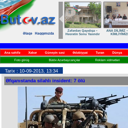
Zəfərdən Qayıdışa –
ANA DİLİMİZ –
Əlaqə
Haqqımızda
Həsrətin Sonu Yaxındır
KİMLİYİMİZ
Ana səhifə
Xəbər
Güneyin səsi
Ədəbiyyat
Turan
Dünya
Foto görüş
Bütöv Azərbaycançılar
Reklam xidmətləri
Tarix : 10-09-2013, 13:34
Əfqanıstanda silahlı insident: 7 ölü