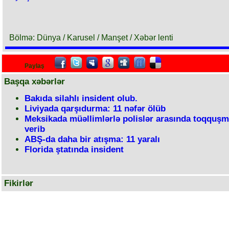
Bölmə: Dünya / Karusel / Manşet / Xəbər lenti
Paylaş
Başqa xəbərlər
Bakıda silahlı insident olub.
Liviyada qarşıdurma: 11 nəfər ölüb
Meksikada müəllimlərlə polislər arasında toqquş
verib
ABŞ-da daha bir atışma: 11 yaralı
Florida ştatında insident
Fikirlər