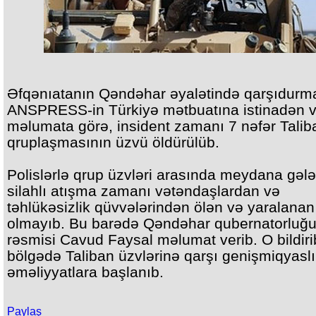
Əfqənıatanın Qəndəhar əyalətində qarşıdurma
ANSPRESS-in Türkiyə mətbuatına istinadən v
məlumata görə, insident zamanı 7 nəfər Talib
qruplaşmasının üzvü öldürülüb.
Polislərlə qrup üzvləri arasında meydana gəl
silahlı atışma zamanı vətəndaşlardan və
təhlükəsizlik qüvvələrindən ölən və yaralanan
olmayıb. Bu barədə Qəndəhar qubernatorluğ
rəsmisi Cavud Faysal məlumat verib. O bildirib
bölgədə Taliban üzvlərinə qarşı genişmiqyaslı
əməliyyatlara başlanıb.
Paylaş