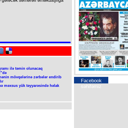
ə gələcək səmərəli əməkdaşlığa
qramı ilə təmin olunacaq
t”də
şmənin mövqelərinə zərbələr endirib
Facebook
ır
nə məxsus yük təyyarəsində həlak
səhifəmiz