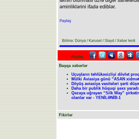
təmin olunması üzrə digər sahələrd
əminliklərini ifadə ediblər.
Paylaş
Bölmə: Dünya / Karusel / Slayd / Xəbər lenti
Paylaş
Başqa xəbərlər
Uçuşların təhlükəsizliyi dövlət pro
Mülki Aviasiya günü “ASAN xidmə
Döyüş aviasiya vasitələri şərti dü
Daha bir publik hüquqi şəxs yaradıl
Qəzaya uğrayan “Silk Way” şirkəti
olanlar var - YENİLƏNİB-1
Fikirlər