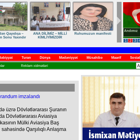
Andımız
dən Qayıdışa –
ANA DİLİMİZ – MİLLİ
Ruhumuzun manifesti
in Sonu Yaxındır
KİMLİYİMİZDİR
1
2
3
əbiyyat
Turan
Dünya
Mədəniyyət
Müsahibə
Maarif
Sosial
lar
Reklam xidmətləri
də üzrə Dövlətlərarası Şuranın
a Dövlətlərarası Aviasiya
kasının Mülki Aviasiya Baş
q sahəsində Qarşılıqlı Anlaşma