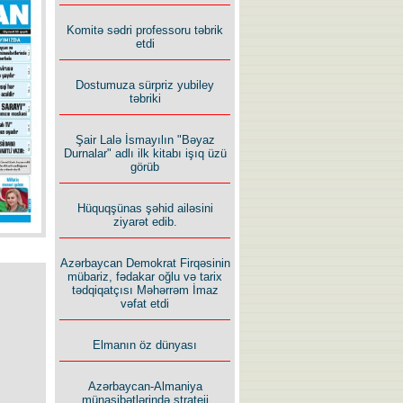
İlham İsmayıl yazır:
Komitə sədri professoru təbrik
etdi
Dostumuza sürpriz yubiley
təbriki
Şair Lalə İsmayılın "Bəyaz
Rusiyanın süqutunu qaçılmaz
Durnalar" adlı ilk kitabı işıq üzü
edən beş şərt
görüb
Hüquqşünas şəhid ailəsini
ziyarət edib.
Azərbaycan Demokrat Firqəsinin
mübariz, fədakar oğlu və tarix
tədqiqatçısı Məhərrəm İmaz
vəfat etdi
Elmanın öz dünyası
Azərbaycan-Almaniya
münasibətlərində strateji