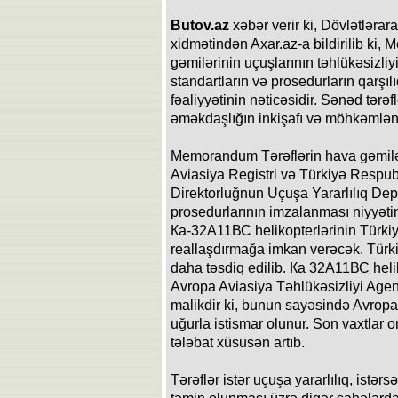
Butov.az
xəbər verir ki, Dövlətlərar
xidmətindən Axar.az-a bildirilib ki,
gəmilərinin uçuşlarının təhlükəsizli
standartların və prosedurların qarşı
fəaliyyətinin nəticəsidir. Sənəd tərə
əməkdaşlığın inkişafı və möhkəmlənd
Memorandum Tərəflərin hava gəmilər
Aviasiya Registri və Türkiyə Respub
Direktorluğnun Uçuşa Yararlılıq Dep
prosedurlarının imzalanması niyyətin
Ка-32А11ВС helikopterlərinin Türkiy
reallaşdırmağa imkan verəcək. Türkiy
daha təsdiq edilib. Ка 32А11ВС heli
Avropa Aviasiya Təhlükəsizliyi Agentl
malikdir ki, bunun sayəsində Avropa
uğurla istismar olunur. Son vaxtlar 
tələbat xüsusən artıb.
Tərəflər istər uçuşa yararlılıq, istərs