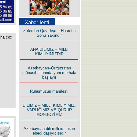
Səfər Alışarlı yazır
Xəbər lenti
Zəfərdən Qayıdışa – Həsrətin
Sonu Yaxındır
aha çox
ANA DİLİMİZ – MİLLİ
KİMLİYİMİZDİR
Uzun yolun Yolçusu
Azərbaycan–Qırğızıstan
münasibətlərində yeni mərhələ
başlayır
Ruhumuzun manifesti
Bu yolda mən varam!
DİLİMİZ – MİLLİ KİMLİYİMİZ,
VARLIĞIMIZ VƏ QÜRUR
MƏNBƏYİMİZ
Azərbaycan dili milli irsimizin
əbədi daşıyıcısıdır