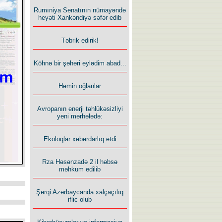
Rumıniya Senatının nümayəndə
heyəti Xankəndiyə səfər edib
Təbrik edirik!
Köhnə bir şəhəri eylədim abad...
Həmin oğlanlar
Avropanın enerji təhlükəsizliyi
yeni mərhələdə:
Ekoloqlar xəbərdarlıq etdi
Rza Həsənzadə 2 il həbsə
məhkum edilib
Şərqi Azərbaycanda xalçaçılıq
iflic olub