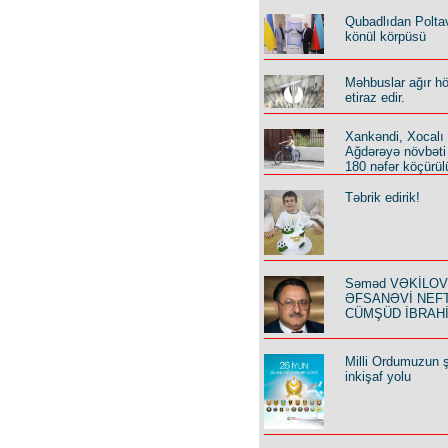
Qubadlıdan Polta
könül körpüsü
Məhbuslar ağır h
etiraz edir.
Xankəndi, Xocalı
Ağdərəyə növbəti
180 nəfər köçürül
Təbrik edirik!
Səməd VƏKİLOV y
ƏFSANƏVİ NEF
CÜMŞÜD İBRAH
Milli Ordumuzun ş
inkişaf yolu