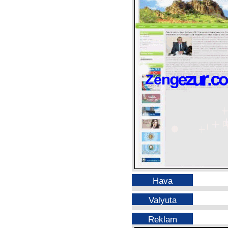
Hava
Valyuta
Reklam