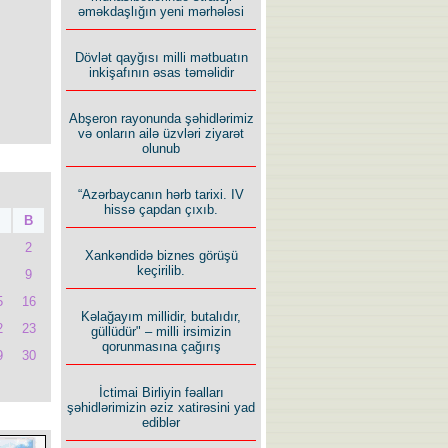
əməkdaşlığın yeni mərhələsi
Dövlət qayğısı milli mətbuatın
inkişafının əsas təməlidir
Abşeron rayonunda şəhidlərimiz
və onların ailə üzvləri ziyarət
olunub
“Azərbaycanın hərb tarixi. IV
hissə çapdan çıxıb.
B
2
Xankəndidə biznes görüşü
keçirilib.
9
5
16
Kəlağayım millidir, butalıdır,
2
23
güllüdür" – milli irsimizin
qorunmasına çağırış
9
30
İctimai Birliyin fəalları
şəhidlərimizin əziz xatirəsini yad
ediblər