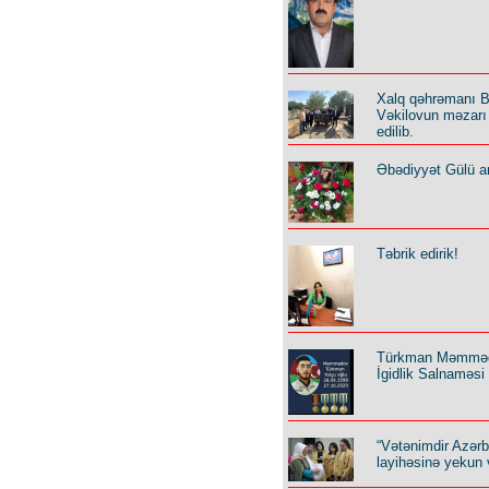
Xalq qəhrəmanı B
Vəkilovun məzarı 
edilib.
Əbədiyyət Gülü an
Təbrik edirik!
Türkman Məmmə
İgidlik Salnaməsi
“Vətənimdir Azər
layihəsinə yekun 