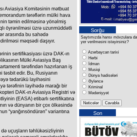
ası Aviasiya Komitəsinin mətbuat
 Memorandum tərəflərin mülki hava
yinin təmin edilməsinə yönəlmiş
lıqlı öyrənilməsi üzrə uzunmüddətli
Sorğu
flər arasında bu sahədə
Saytımızda hansı mövzulara d
irilməsi məqsədi daşıyır.
yer verilməsini istəyirsiniz?
Azərbaycan tarixi
inin sertifikasiyası üzrə DAK-ın
Hərbi
likasının Mülki Aviasiya Baş
İdman
artamenti tərəfindən hazırlanan iş
Musiqi
i təsbit edir. Bu, Rusiyanın
Dünya hadisələri
əyə tədarükü layihəsini
Əyləncə
ə tərəfinin layihədə marağı bir
Kriminal
kopteri DAK-ın Aviasiya Registri və
Mədəniyyət
iyinin (EASA) etibarlı sertifikatına
nın və dünyanın bir çox ölkəsində
onun “yanğınsöndürən” variantına
Son
buraxılışımız
ə də uçuşların təhlükəsizliyinin