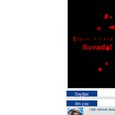
Sayğac
Ən çox
baxılanlar
Allah rəhmət eləs