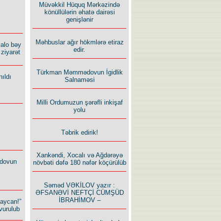
Müvəkkil Hüquq Mərkəzində
könüllülərin əhatə dairəsi
genişlənir
Məhbuslar ağır hökmlərə etiraz
alo bəy
edir.
ziyarət
Türkman Məmmədovun İgidlik
ıldı
Salnaməsi
Milli Ordumuzun şərəfli inkişaf
yolu
Təbrik edirik!
Xankəndi, Xocalı və Ağdərəyə
dovun
növbəti dəfə 180 nəfər köçürülüb
Səməd VƏKİLOV yazır :
ƏFSANƏVİ NEFTÇİ CÜMŞÜD
İBRAHİMOV –
baycan!”
vurulub