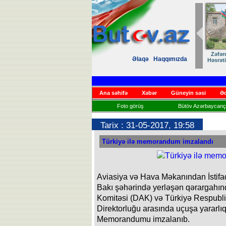
Zəfər
Əlaqə
Haqqımızda
Həsrət
Ana səhifə
Xəbər
Güneyin səsi
Əd
Foto görüş
Bütöv Azərbaycançı
Tarix : 31-05-2017, 19:58
Türkiyə ilə memorandum imzalandı
Aviasiya və Hava Məkanından İstifa
Bakı şəhərində yerləşən qərargahınd
Komitəsi (DAK) və Türkiyə Respubli
Direktorluğu arasında uçuşa yararlı
Memorandumu imzalanıb.