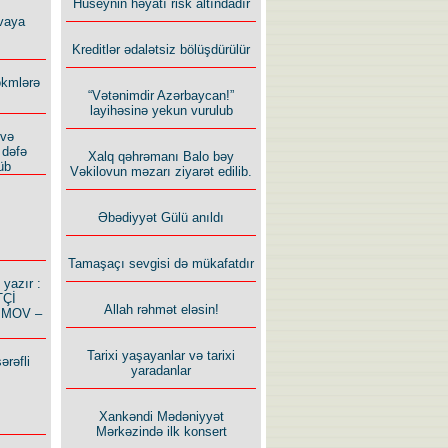
Hüseynin həyatı risk altındadır
vaya
Kreditlər ədalətsiz bölüşdürülür
ökmlərə
“Vətənimdir Azərbaycan!”
layihəsinə yekun vurulub
 və
 dəfə
Xalq qəhrəmanı Balo bəy
üb
Vəkilovun məzarı ziyarət edilib.
Əbədiyyət Gülü anıldı
Tamaşaçı sevgisi də mükafatdır
azır :
TÇİ
Allah rəhmət eləsin!
İMOV –
Tarixi yaşayanlar və tarixi
ərəfli
yaradanlar
Xankəndi Mədəniyyət
Mərkəzində ilk konsert