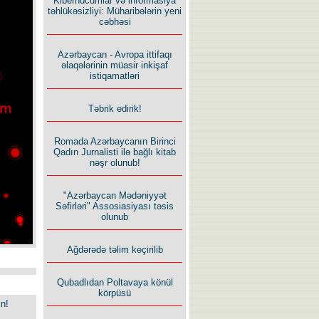
Kiberhücumlar və informasiya
təhlükəsizliyi: Müharibələrin yeni
cəbhəsi
Azərbaycan - Avropa ittifaqı
əlaqələrinin müasir inkişaf
istiqamatləri
Təbrik edirik!
Romada Azərbaycanın Birinci
Qadın Jurnalisti ilə bağlı kitab
nəşr olunub!
"Azərbaycan Mədəniyyət
Səfirləri" Assosiasiyası təsis
olunub
Ağdərədə təlim keçirilib
Qubadlıdan Poltavaya könül
körpüsü
in!