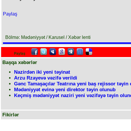
Paylaş
Bölmə: Mədəniyyət / Karusel / Xəbər lenti
Paylaş
Başqa xəbərlər
Nazirdən iki yeni təyinat
Arzu Rzayevə vəzifə verildi
Gənc Tamaşaçılar Teatrına yeni baş rejissor təyin
Mədəniyyət evinə yeni direktor təyin olunub
Keçmiş mədəniyyət naziri yeni vəzifəyə təyin olu
Fikirlər