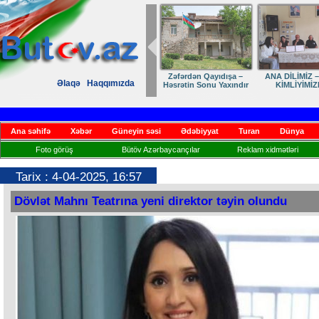
ıdışa –
ANA DİLİMİZ – MİLLİ
Ruhumuzun manifesti
Dostumuza sürpri
Əlaqə
Haqqımızda
 Yaxındır
KİMLİYİMİZDİR
yubiley təbriki
Ana səhifə
Xəbər
Güneyin səsi
Ədəbiyyat
Turan
Dünya
Foto görüş
Bütöv Azərbaycançılar
Reklam xidmətləri
Tarix : 4-04-2025, 16:57
Dövlət Mahnı Teatrına yeni direktor təyin olundu