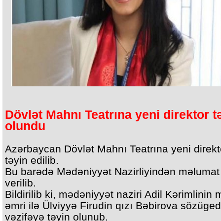
Dövlət Mahnı Teatrına yeni direktor t
olundu
Azərbaycan Dövlət Mahnı Teatrına yeni direkt
təyin edilib.
Bu barədə Mədəniyyət Nazirliyindən məlumat
verilib.
Bildirilib ki, mədəniyyət naziri Adil Kərimlinin
əmri ilə Ülviyyə Firudin qızı Bəbirova sözüge
vəzifəyə təyin olunub.