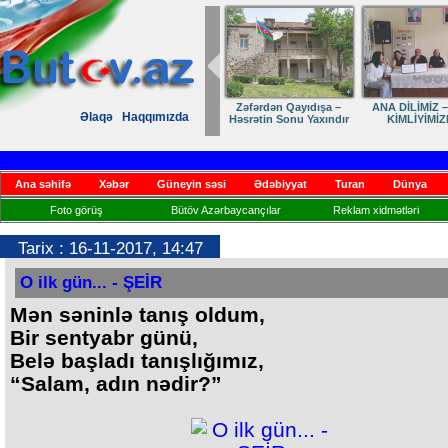
Zəfərdən Qayıdışa –
ANA DİLİMİZ –
Əlaqə
Haqqımızda
Həsrətin Sonu Yaxındır
KİMLİYİMİZ
Ana səhifə
Xəbər
Güneyin səsi
Ədəbiyyat
Turan
Dünya
Foto görüş
Bütöv Azərbaycançılar
Reklam xidmətləri
Tarix : 16-11-2017, 14:47
O ilk gün... - ŞEİR
Mən səninlə tanış oldum,
Bir sentyabr günü,
Belə başladı tanışlığımız,
“Salam, adın nədir?”