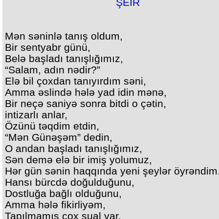
Mən səninlə tanış oldum,
Bir sentyabr günü,
Belə başladı tanışlığımız,
“Salam, adın nədir?”
Elə bil çoxdan tanıyırdım səni,
Amma əslində hələ yad idin mənə,
Bir neçə saniyə sonra bitdi o çətin,
intizarlı anlar,
Özünü təqdim etdin,
“Mən Günəşəm” dedin,
O andan başladı tanışlığımız,
Sən demə elə bir imiş yolumuz,
Hər gün sənin haqqında yeni şeylər öyrəndim
Hansı bürcdə doğulduğunu,
Dostluğa bağlı olduğunu,
Amma hələ fikirliyəm,
Tapılmamış çox sual var,