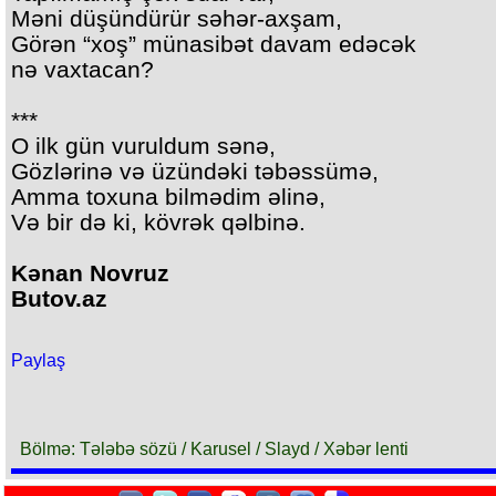
Məni düşündürür səhər-axşam,
Görən “xoş” münasibət davam edəcək
nə vaxtacan?
***
O ilk gün vuruldum sənə,
Gözlərinə və üzündəki təbəssümə,
Amma toxuna bilmədim əlinə,
Və bir də ki, kövrək qəlbinə.
Kənan Novruz
Butov.az
Paylaş
Bölmə: Tələbə sözü / Karusel / Slayd / Xəbər lenti