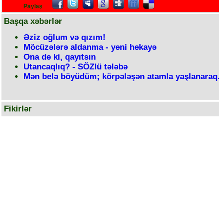
Paylaş
Başqa xəbərlər
Əziz oğlum və qızım!
Möcüzələrə aldanma - yeni hekayə
Ona de ki, qayıtsın
Utancaqlıq? - SÖZlü tələbə
Mən belə böyüdüm; körpələşən atamla yaşlanaraq.
Fikirlər