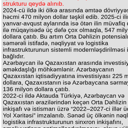
strukturu qeydə alınıb.
2024-cü ildə iki ölkə arasında əmtəə dövriyyə
həcmi 470 milyon dollar təşkil edib. 2025-ci ili
yanvar-avqust aylarında isə ötən ilin müvafiq
ilə müqayisədə üç dəfə çox olmaqla, 547 mil
dollara çatıb. Bu artım Orta Dəhlizin potensia
səmərəli istifadə, nəqliyyat və logistika
infrastrukturunun sistemli modernləşdirilməsi i
bağlıdır.
Azərbaycan ilə Qazaxıstan arasında investisi
əməkdaşlığı möhkəmlənir. Azərbaycanın
Qazaxıstan iqtisadiyyatına investisiyası 225 
dollara, Qazaxıstanın isə Azərbaycana sərma
136 milyon dollara çatıb.
2022-ci ildə Aktauda Türkiyə, Azərbaycan və
Qazaxıstan ərazilərindən keçən Orta Dəhlizin
inkişafı və istismarı üzrə “2022–2027-ci illər 
Yol Xəritəsi” imzalanıb. Sənəd üç ölkənin nəql
logistika infrastrukturunun sinxron inkişafını,