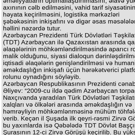
əməliyyatların optimallaşdırılmasını, əlavə yü
axınının cəlb edilməsini, vahid tarif siyasətini
həyata keçirilməsini, logistika mərkəzləri
şəbəkəsinin inkişafını və digər əsas məsələlə
həllini nəzərdə tutur.
Azərbaycan Prezidenti Türk Dövlətləri Təşkila
(TDT) Azərbaycan ilə Qazaxıstan arasında qa
əlaqələrinin möhkəmləndirilməsində aparıcı r
malik olduğunu, siyasi dialoqun dərinləşdirilm
iqtisadi əlaqələrin genişləndirilməsi və human
əməkdaşlığın inkişafı üçün hərəkətverici plat
rolunu oynadığını söyləyib.
Azərbaycan Respublikasının Prezidenti cəna
Əliyev: “2009-cu ildə qədim Azərbaycan torpa
Naxçıvanda yaradılan Türk Dövlətləri Təşkilatı
xalqları və ölkələri arasında əməkdaşlığın və
həmrəyliyin möhkəmlənməsinə mühüm töhfəl
verib. Keçən il Şuşada ilk qeyri-rəsmi Zirvə G
bu yaxınlarda isə Qəbələdə TDT Dövlət Başçıl
Şurasının 12-ci Zirvə Görüşü keçirilib. Bu yük