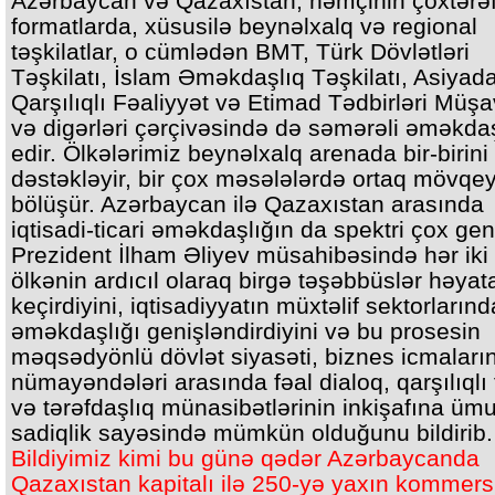
Azərbaycan və Qazaxıstan, həmçinin çoxtərəf
formatlarda, xüsusilə beynəlxalq və regional
təşkilatlar, o cümlədən BMT, Türk Dövlətləri
Təşkilatı, İslam Əməkdaşlıq Təşkilatı, Asiyad
Qarşılıqlı Fəaliyyət və Etimad Tədbirləri Müşa
və digərləri çərçivəsində də səmərəli əməkda
edir. Ölkələrimiz beynəlxalq arenada bir-birini
dəstəkləyir, bir çox məsələlərdə ortaq mövqey
bölüşür. Azərbaycan ilə Qazaxıstan arasında
iqtisadi-ticari əməkdaşlığın da spektri çox geni
Prezident İlham Əliyev müsahibəsində hər iki
ölkənin ardıcıl olaraq birgə təşəbbüslər həyat
keçirdiyini, iqtisadiyyatın müxtəlif sektorlarınd
əməkdaşlığı genişləndirdiyini və bu prosesin
məqsədyönlü dövlət siyasəti, biznes icmaları
nümayəndələri arasında fəal dialoq, qarşılıqlı 
və tərəfdaşlıq münasibətlərinin inkişafına üm
sadiqlik sayəsində mümkün olduğunu bildirib.
Bildiyimiz kimi bu günə qədər Azərbaycanda
Qazaxıstan kapitalı ilə 250-yə yaxın kommers