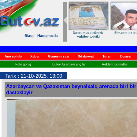
Dostumuza sürpriz
Elmanın öz d
Əlaqə
Haqqımızda
yubiley təbriki
Ana səhifə
Xəbər
Güneyin səsi
Ədəbiyyat
Turan
Dünya
Foto görüş
Bütöv Azərbaycançılar
Reklam xidmətləri
Tarix : 21-10-2025, 13:00
Azərbaycan və Qazaxıstan beynəlxalq arenada biri bir
dəstəkləyir