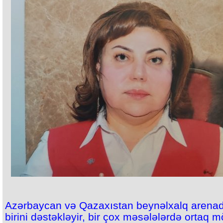
Azərbaycan və Qazaxıstan beynəlxalq arenada
birini dəstəkləyir, bir çox məsələlərdə ortaq 