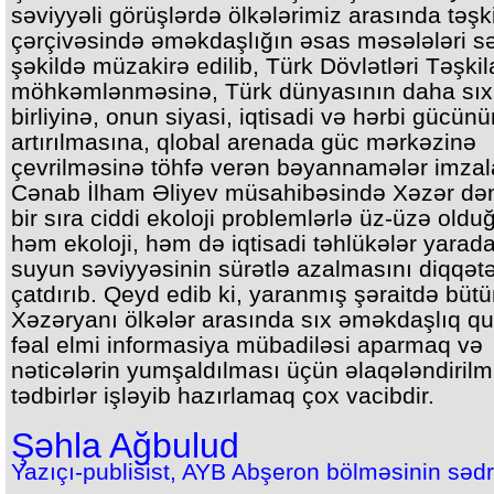
səviyyəli görüşlərdə ölkələrimiz arasında təşki
çərçivəsində əməkdaşlığın əsas məsələləri s
şəkildə müzakirə edilib, Türk Dövlətləri Təşkil
möhkəmlənməsinə, Türk dünyasının daha sıx
birliyinə, onun siyasi, iqtisadi və hərbi gücünü
artırılmasına, qlobal arenada güc mərkəzinə
çevrilməsinə töhfə verən bəyannamələr imzal
Cənab İlham Əliyev müsahibəsində Xəzər dən
bir sıra ciddi ekoloji problemlərlə üz-üzə oldu
həm ekoloji, həm də iqtisadi təhlükələr yarad
suyun səviyyəsinin sürətlə azalmasını diqqət
çatdırıb. Qeyd edib ki, yaranmış şəraitdə büt
Xəzəryanı ölkələr arasında sıx əməkdaşlıq q
fəal elmi informasiya mübadiləsi aparmaq və
nəticələrin yumşaldılması üçün əlaqələndirilm
tədbirlər işləyib hazırlamaq çox vacibdir.
Şəhla Ağbulud
Yazıçı-publisist, AYB Abşeron bölməsinin sədr