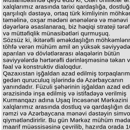
xalqlarımız arasında tarixi qardaşlığa, dostlu
qarşılıqlı dəstəyə, ortaq türk kimliyinin möhk
təməlinə, oxşar mədəni ənənələrə və mənəvi
dəyərlərə əsaslanaraq, biz həqiqi strateji tərə
və müttəfiqlik münasibətləri qurmuşuq.
Sözsüz ki, ikitərəfli əməkdaşlığın möhkəmlə
töhfə verən mühüm amil ən yüksək səviyyəd
aparılan və dövlətlərarası əlaqələrin bütün
səviyyələrdə hərtərəfli dərinləşməsinə təkan 
fəal və konstruktiv dialoqdur.
Qazaxıstan işğaldan azad edilmiş torpaqları
gedən quruculuq işlərində də Azərbaycanın
yanındadır. Füzuli şəhərinin işğaldan azad ed
ərazisində inşa edilmiş və istifadəyə verilmiş
Kurmanqazı adına Uşaq İncəsənət Mərkəzini
xalqlarımız arasında dostluq və qardaşlığın d
rəmzi və Azərbaycana mənəvi dəstəyin simvo
qiymətləndirirlir. Bu gün Mərkəz mühüm mədə
maarif müəssisəsinə çevrilib, hazırda orada 