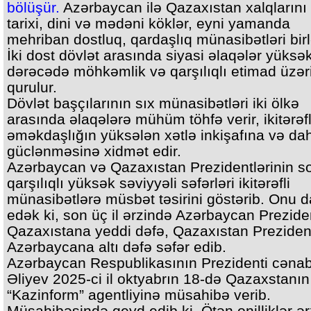
bölüşür.
Azərbaycan ilə Qazaxıstan xalqlarını
tarixi, dini və mədəni köklər, eyni yamanda
mehriban dostluq, qardaşlıq münasibətləri birlə
İki dost dövlət arasında siyasi əlaqələr yüksə
dərəcədə möhkəmlik və qarşılıqlı etimad üzər
qurulur.
Dövlət başçılarının sıx münasibətləri iki ölkə
arasında əlaqələrə mühüm töhfə verir, ikitərəfl
əməkdaşlığın yüksələn xətlə inkişafına və da
güclənməsinə xidmət edir.
Azərbaycan və Qazaxıstan Prezidentlərinin son
qarşılıqlı yüksək səviyyəli səfərləri ikitərəfli
münasibətlərə müsbət təsirini göstərib. Onu 
edək ki, son üç il ərzində Azərbaycan Prezide
Qazaxıstana yeddi dəfə, Qazaxıstan Prezident
Azərbaycana altı dəfə səfər edib.
Azərbaycan Respublikasının Prezidenti cəna
Əliyev 2025-ci il oktyabrın 18-də Qazaxstanın
“Kazinform” agentliyinə müsahibə verib.
Müsahibəsində qeyd edib ki, Ötən onilliklər ə