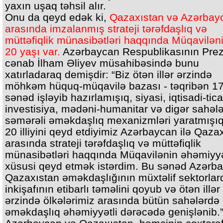
yaxın uşaq təhsil alır.
Onu da qeyd edək ki,
Qazaxıstan və Azərbay
arasında imzalanmış strateji tərəfdaşlıq və
müttəfiqlik münasibətləri haqqında Müqaviləni
20 yaşı var.
Azərbaycan Respublikasının Prez
cənab İlham Əliyev müsahibəsində bunu
xatırladaraq demişdir: “Biz ötən illər ərzində
möhkəm hüquq-müqavilə bazası - təqribən 1
sənəd işləyib hazırlamışıq, siyasi, iqtisadi-tica
investisiya, mədəni-humanitar və digər sahəl
səmərəli əməkdaşlıq mexanizmləri yaratmışıq.
20 illiyini qeyd etdiyimiz Azərbaycan ilə Qaza
arasında strateji tərəfdaşlıq və müttəfiqlik
münasibətləri haqqında Müqavilənin əhəmiyyə
xüsusi qeyd etmək istərdim. Bu sənəd Azərb
Qazaxıstan əməkdaşlığının müxtəlif sektorlar
inkişafının etibarlı təməlini qoyub və ötən illər
ərzində ölkələrimiz arasında bütün sahələrdə
əməkdaşlıq əhəmiyyətli dərəcədə genişlənib.