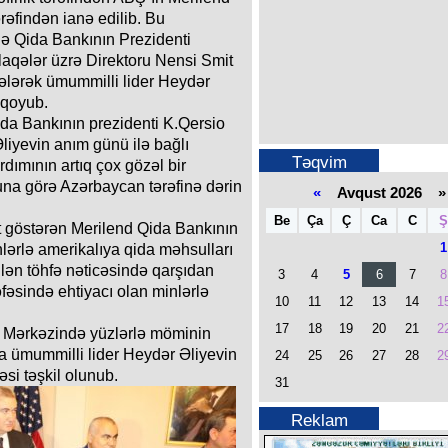
rəfindən ianə edilib. Bu
də Qida Bankının Prezidenti
qələr üzrə Direktoru Nensi Smit
ələrək ümummilli lider Heydər
 qoyub.
da Bankının prezidenti K.Qersio
liyevin anım günü ilə bağlı
Təqvim
dımının artıq çox gözəl bir
una görə Azərbaycan tərəfinə dərin
«
Avqust 2026 »
Be
Ça
Ç
Ca
C
Ş
ət göstərən Merilend Qida Bankının
1
inlərlə amerikalıya qida məhsulları
ilən töhfə nəticəsində qarşıdan
3
4
5
6
7
8
əfəsində ehtiyacı olan minlərlə
10
11
12
13
14
1
17
18
19
20
21
2
 Mərkəzində yüzlərlə möminin
a ümummilli lider Heydər Əliyevin
24
25
26
27
28
2
si təşkil olunub.
31
Reklam