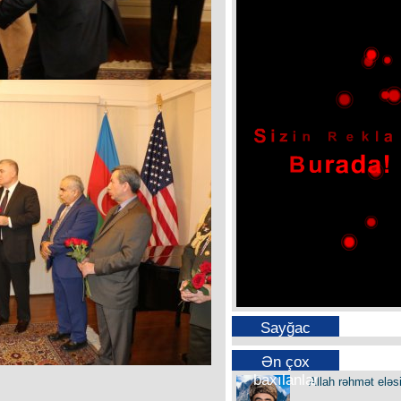
Sayğac
Ən çox
baxılanlar
Allah rəhmət eləs