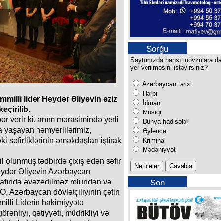
Sorğu
Saytımızda hansı mövzulara d
yer verilməsini istəyirsiniz?
Azərbaycan tarixi
Hərbi
illi lider Heydər Əliyevin əziz
İdman
eçirilib.
Musiqi
 verir ki, anım mərasimində yerli
Dünya hadisələri
a yaşayan həmyerlilərimiz,
Əyləncə
 səfirliklərinin əməkdaşları iştirak
Kriminal
Mədəniyyət
il olunmuş tədbirdə çıxış edən səfir
eydər Əliyevin Azərbaycan
işafında əvəzedilməz rolundan və
Son
buraxılışımız
 O, Azərbaycan dövlətçiliyinin çətin
illi Liderin hakimiyyətə
örənliyi, qətiyyəti, müdrikliyi və