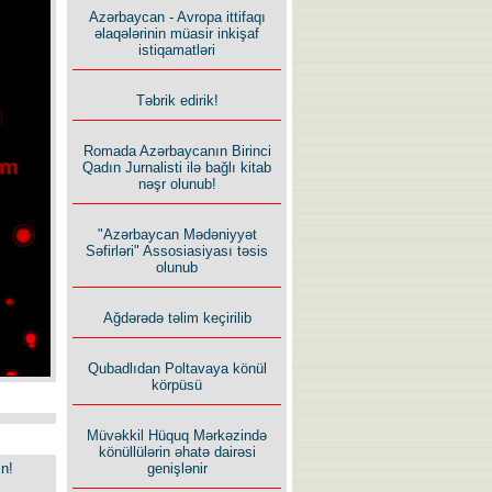
Azərbaycan - Avropa ittifaqı
əlaqələrinin müasir inkişaf
istiqamatləri
Təbrik edirik!
Romada Azərbaycanın Birinci
Qadın Jurnalisti ilə bağlı kitab
nəşr olunub!
"Azərbaycan Mədəniyyət
Səfirləri" Assosiasiyası təsis
olunub
Ağdərədə təlim keçirilib
Qubadlıdan Poltavaya könül
körpüsü
Müvəkkil Hüquq Mərkəzində
könüllülərin əhatə dairəsi
in!
genişlənir