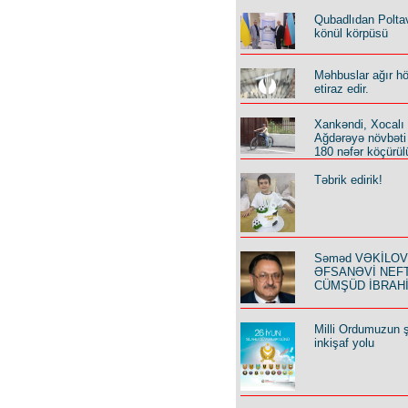
Qubadlıdan Polta
könül körpüsü
Məhbuslar ağır h
etiraz edir.
Xankəndi, Xocalı
Ağdərəyə növbəti
180 nəfər köçürül
Təbrik edirik!
Səməd VƏKİLOV y
ƏFSANƏVİ NEF
CÜMŞÜD İBRAH
Milli Ordumuzun ş
inkişaf yolu