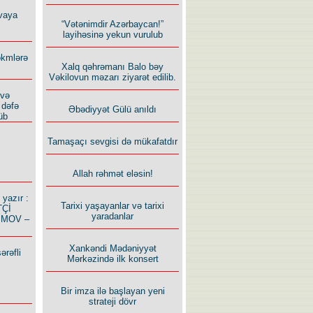
vaya
“Vətənimdir Azərbaycan!”
layihəsinə yekun vurulub
ökmlərə
Xalq qəhrəmanı Balo bəy
Vəkilovun məzarı ziyarət edilib.
 və
 dəfə
Əbədiyyət Gülü anıldı
üb
Tamaşaçı sevgisi də mükafatdır
Allah rəhmət eləsin!
azır :
Tarixi yaşayanlar və tarixi
TÇİ
yaradanlar
İMOV –
Xankəndi Mədəniyyət
ərəfli
Mərkəzində ilk konsert
Bir imza ilə başlayan yeni
strateji dövr