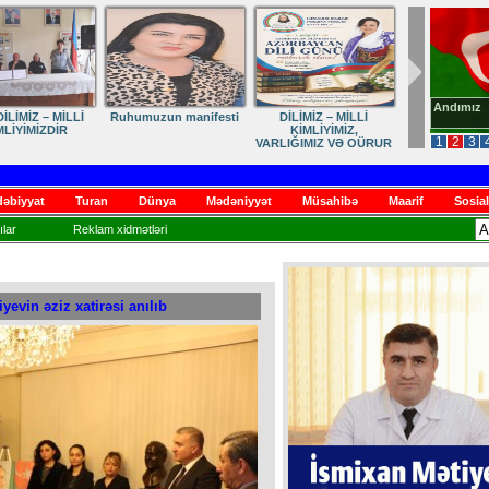
Andımız
İLİMİZ – MİLLİ
Ruhumuzun manifesti
DİLİMİZ – MİLLİ
MLİYİMİZDİR
KİMLİYİMİZ,
1
2
3
VARLIĞIMIZ VƏ QÜRUR
MƏNBƏYİMİZ
əbiyyat
Turan
Dünya
Mədəniyyət
Müsahibə
Maarif
Sosial
lar
Reklam xidmətləri
evin əziz xatirəsi anılıb