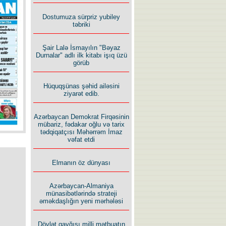
İlham İsmayıl yazır:
Dostumuza sürpriz yubiley
təbriki
Şair Lalə İsmayılın "Bəyaz
Durnalar" adlı ilk kitabı işıq üzü
görüb
Rusiyanın süqutunu qaçılmaz
Hüquqşünas şəhid ailəsini
edən beş şərt
ziyarət edib.
Azərbaycan Demokrat Firqəsinin
mübariz, fədakar oğlu və tarix
tədqiqatçısı Məhərrəm İmaz
vəfat etdi
Elmanın öz dünyası
Azərbaycan-Almaniya
münasibətlərində strateji
əməkdaşlığın yeni mərhələsi
Dövlət qayğısı milli mətbuatın