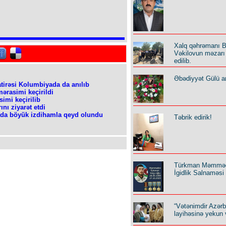
Xalq qəhrəmanı B
Vəkilovun məzarı 
edilib.
Əbədiyyət Gülü an
tirəsi Kolumbiyada da anılıb
ərasimi keçirildi
imi keçirilib
nı ziyarət etdi
ada böyük izdihamla qeyd olundu
Təbrik edirik!
Türkman Məmmə
İgidlik Salnaməsi
“Vətənimdir Azər
layihəsinə yekun 