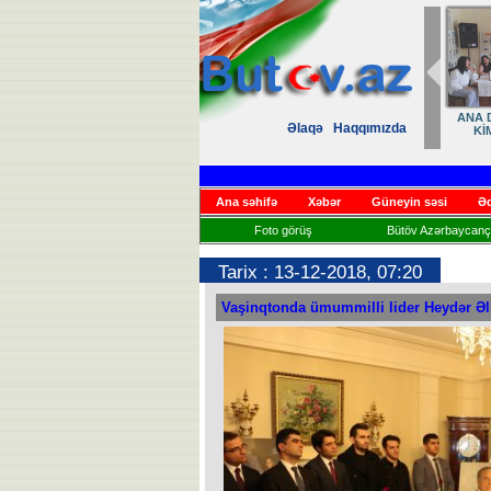
ANA D
Əlaqə
Haqqımızda
Kİ
Ana səhifə
Xəbər
Güneyin səsi
Əd
Foto görüş
Bütöv Azərbaycançı
Tarix : 13-12-2018, 07:20
Vaşinqtonda ümummilli lider Heydər Əliy