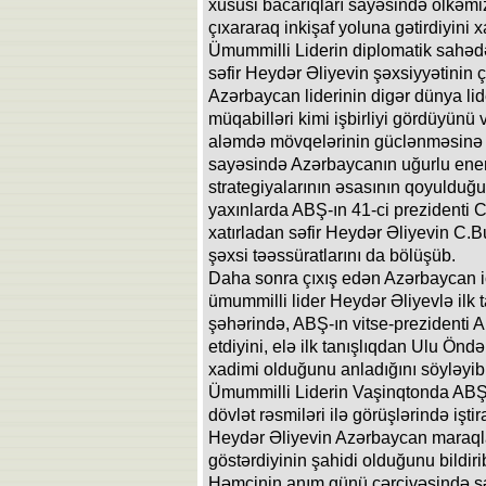
xüsusi bacarıqları sayəsində ölkəmi
çıxararaq inkişaf yoluna gətirdiyini xa
Ümummilli Liderin diplomatik sahəd
səfir Heydər Əliyevin şəxsiyyətinin 
Azərbaycan liderinin digər dünya lide
müqabilləri kimi işbirliyi gördüyün
aləmdə mövqelərinin güclənməsinə 
sayəsində Azərbaycanın uğurlu enerj
strategiyalarının əsasının qoyulduğu 
yaxınlarda ABŞ-ın 41-ci prezidenti C
xatırladan səfir Heydər Əliyevin C.B
şəxsi təəssüratlarını da bölüşüb.
Daha sonra çıxış edən Azərbaycan i
ümummilli lider Heydər Əliyevlə ilk 
şəhərində, ABŞ-ın vitse-prezidenti 
etdiyini, elə ilk tanışlıqdan Ulu Önd
xadimi olduğunu anladığını söyləyib.
Ümummilli Liderin Vaşinqtonda ABŞ P
dövlət rəsmiləri ilə görüşlərində işti
Heydər Əliyevin Azərbaycan maraqla
göstərdiyinin şahidi olduğunu bildiri
Həmçinin anım günü çərçivəsində səf