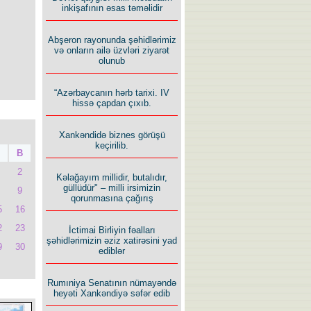
inkişafının əsas təməlidir
Abşeron rayonunda şəhidlərimiz
və onların ailə üzvləri ziyarət
olunub
“Azərbaycanın hərb tarixi. IV
hissə çapdan çıxıb.
Xankəndidə biznes görüşü
keçirilib.
B
2
Kəlağayım millidir, butalıdır,
güllüdür" – milli irsimizin
9
qorunmasına çağırış
5
16
2
23
İctimai Birliyin fəalları
şəhidlərimizin əziz xatirəsini yad
9
30
ediblər
Rumıniya Senatının nümayəndə
heyəti Xankəndiyə səfər edib