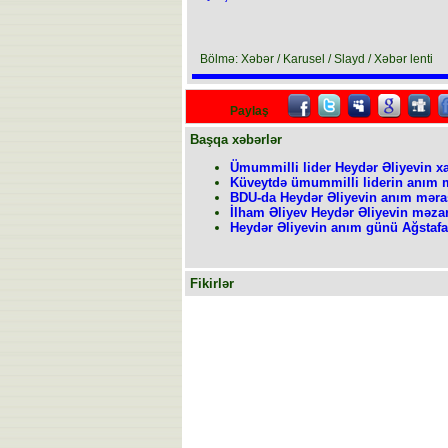
Bölmə: Xəbər / Karusel / Slayd / Xəbər lenti
Paylaş
Başqa xəbərlər
Ümummilli lider Heydər Əliyevin xa
Küveytdə ümummilli liderin anım m
BDU-da Heydər Əliyevin anım məras
İlham Əliyev Heydər Əliyevin məzarı
Heydər Əliyevin anım günü Ağstaf
Fikirlər