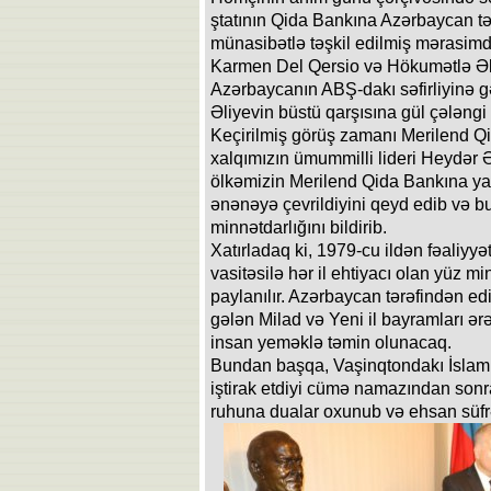
ştatının Qida Bankına Azərbaycan tə
münasibətlə təşkil edilmiş mərasim
Karmen Del Qersio və Hökumətlə Əla
Azərbaycanın ABŞ-dakı səfirliyinə g
Əliyevin büstü qarşısına gül çələngi
Keçirilmiş görüş zamanı Merilend Qi
xalqımızın ümummilli lideri Heydər Ə
ölkəmizin Merilend Qida Bankına yar
ənənəyə çevrildiyini qeyd edib və b
minnətdarlığını bildirib.
Xatırladaq ki, 1979-cu ildən fəaliyy
vasitəsilə hər il ehtiyacı olan yüz m
paylanılır. Azərbaycan tərəfindən ed
gələn Milad və Yeni il bayramları ər
insan yeməklə təmin olunacaq.
Bundan başqa, Vaşinqtondakı İslam
iştirak etdiyi cümə namazından sonr
ruhuna dualar oxunub və ehsan süfrə