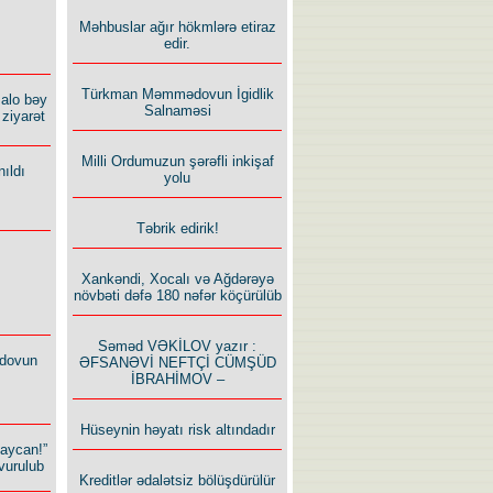
Məhbuslar ağır hökmlərə etiraz
edir.
Türkman Məmmədovun İgidlik
alo bəy
Salnaməsi
ziyarət
Milli Ordumuzun şərəfli inkişaf
ıldı
yolu
Təbrik edirik!
Xankəndi, Xocalı və Ağdərəyə
növbəti dəfə 180 nəfər köçürülüb
Səməd VƏKİLOV yazır :
dovun
ƏFSANƏVİ NEFTÇİ CÜMŞÜD
İBRAHİMOV –
Hüseynin həyatı risk altındadır
baycan!”
vurulub
Kreditlər ədalətsiz bölüşdürülür