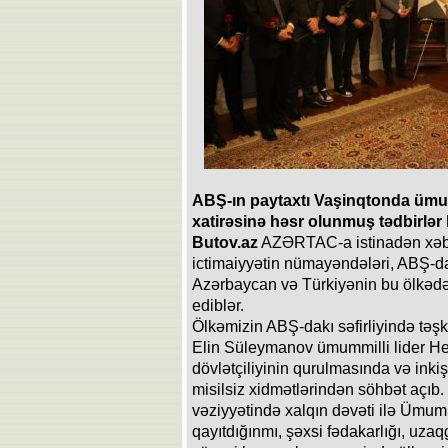
ABŞ-ın paytaxtı Vaşinqtonda ümumm
xatirəsinə həsr olunmuş tədbirlər k
Butov.az
AZƏRTAC-a istinadən xəbər
ictimaiyyətin nümayəndələri, ABŞ-d
Azərbaycan və Türkiyənin bu ölkədəki
ediblər.
Ölkəmizin ABŞ-dakı səfirliyində təşk
Elin Süleymanov ümummilli lider H
dövlətçiliyinin qurulmasında və ink
misilsiz xidmətlərindən söhbət açıb.
vəziyyətində xalqın dəvəti ilə Ümumm
qayıtdığınmı, şəxsi fədakarlığı, uzaqg