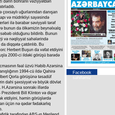
zi dərin böhranlı vəziyyətdən
tırladıb.
ə çoxsaylı uğurlarından danışan
çapı və müdrikliyi sayəsində
rləri ilə bərabər səviyyəli tərəf
ü və bunun da ölkəmizin beynəlxalq
səbəb olduğunu bildirib. Bunun
i və nəqliyyat sahələrində
da diqqətə çatdırılıb. Bu
orc Herbert Buşun da vəfat etdiyini
uşla 2000-ci ildəki görüşü barədə
cmasının fəal üzvü Həbib Azərsina
tanışlığının 1994-cü ildə Qahirə
Facebook
Albert Qorla görüşünə təsadüf
səhifəmiz
ərin dahi şəxsiyyət və böyük dövlət
 H.Azərsina sonrakı illərdə
rezidenti Bill Klinton və digər
rak etdiyini, həmin görüşlərdə
rı üçün nə qədər fədakarlıq
b.
irlik tərəfindən ABŞ-ın Merilend