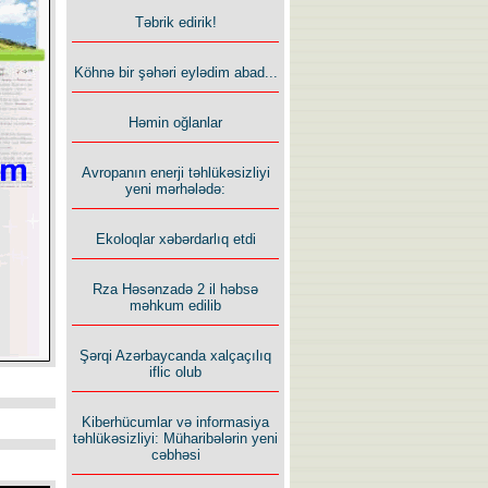
Təbrik edirik!
Köhnə bir şəhəri eylədim abad...
Həmin oğlanlar
Avropanın enerji təhlükəsizliyi
yeni mərhələdə:
Ekoloqlar xəbərdarlıq etdi
Rza Həsənzadə 2 il həbsə
məhkum edilib
Şərqi Azərbaycanda xalçaçılıq
iflic olub
Kiberhücumlar və informasiya
təhlükəsizliyi: Müharibələrin yeni
cəbhəsi