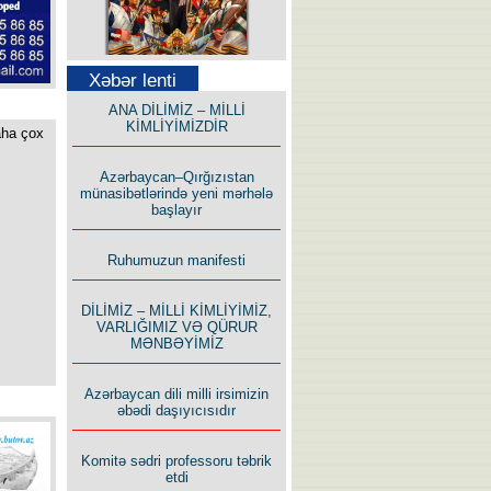
Səfər Alışarlı yazır
Xəbər lenti
ANA DİLİMİZ – MİLLİ
KİMLİYİMİZDİR
aha çox
Azərbaycan–Qırğızıstan
münasibətlərində yeni mərhələ
başlayır
Uzun yolun Yolçusu
Ruhumuzun manifesti
DİLİMİZ – MİLLİ KİMLİYİMİZ,
VARLIĞIMIZ VƏ QÜRUR
MƏNBƏYİMİZ
Bu yolda mən varam!
Azərbaycan dili milli irsimizin
əbədi daşıyıcısıdır
Komitə sədri professoru təbrik
etdi