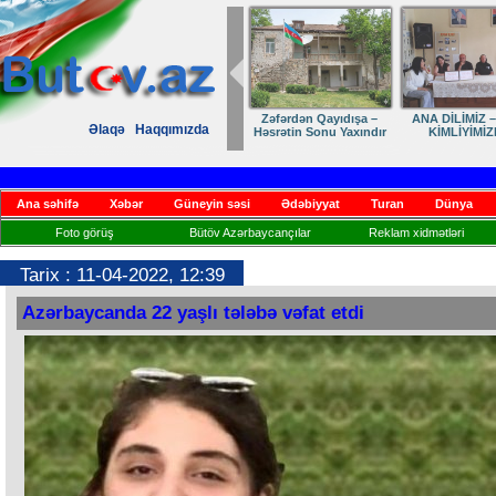
MİZ – MİLLİ
Ruhumuzun manifesti
Dostumuza sürpriz
Elmanın öz d
Əlaqə
Haqqımızda
YİMİZDİR
yubiley təbriki
Ana səhifə
Xəbər
Güneyin səsi
Ədəbiyyat
Turan
Dünya
Foto görüş
Bütöv Azərbaycançılar
Reklam xidmətləri
Tarix : 11-04-2022, 12:39
Azərbaycanda 22 yaşlı tələbə vəfat etdi