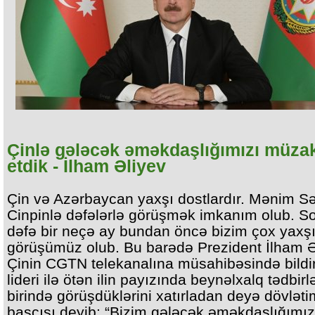
Çinlə gələcək əməkdaşlığımızı müzak
etdik - İlham Əliyev
Çin və Azərbaycan yaxşı dostlardır. Mənim Sə
Cinpinlə dəfələrlə görüşmək imkanım olub. 
dəfə bir neçə ay bundan öncə bizim çox yaxş
görüşümüz olub. Bu barədə Prezident İlham Ə
Çinin CGTN telekanalına müsahibəsində bildir
lideri ilə ötən ilin payızında beynəlxalq tədbirl
birində görüşdüklərini xatırladan deyə dövləti
başçısı deyib: “Bizim gələcək əməkdaşlığımız