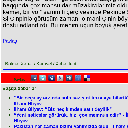
haqqında çox məhsuldar müzakirələrimiz oldu.
kəmər, bir yol” sammiti çərçivəsində Pekində
Si Cinpinlə görüşüm zamanı o məni Çinin bö
dostu adlandırdı. Bu mənim üçün böyük şərəf i
Paylaş
Bölmə: Xəbər / Karusel / Xəbər lenti
Paylaş
Başqa xəbərlər
“Bir neçə ay ərzində sülh sazişini imzalaya bilərik
İlham Əliyev
İlham Əliyev: “Biz heç kimdən asılı deyilik”
“Yeni nəticələr görürük, bizi çox məmnun edir” - 
Əliyev
Pakistan hər zaman bizim yanımızda olub - İlham 