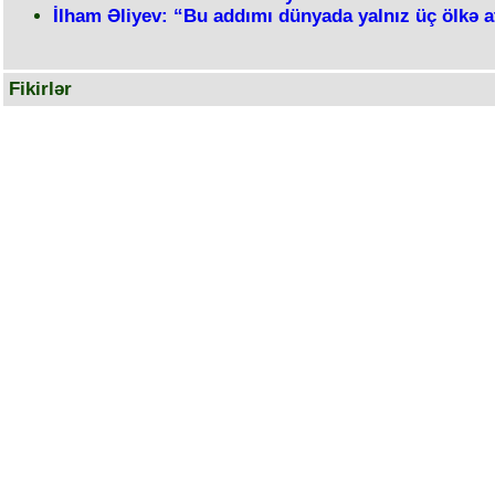
İlham Əliyev: “Bu addımı dünyada yalnız üç ölkə a
Fikirlər