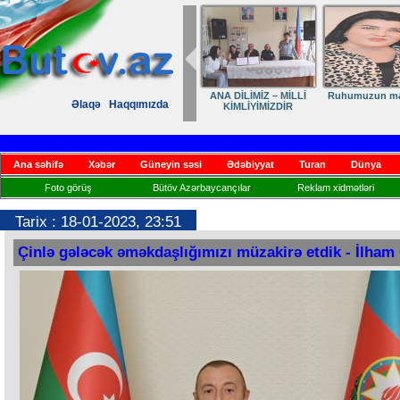
ANA DİLİMİZ – MİLLİ
Ruhumuzun man
Əlaqə
Haqqımızda
KİMLİYİMİZDİR
Ana səhifə
Xəbər
Güneyin səsi
Ədəbiyyat
Turan
Dünya
Foto görüş
Bütöv Azərbaycançılar
Reklam xidmətləri
Tarix : 18-01-2023, 23:51
Çinlə gələcək əməkdaşlığımızı müzakirə etdik - İlham 