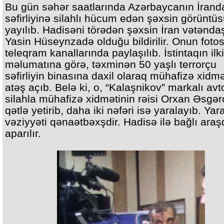
Bu gün səhər saatlarında Azərbaycanın İrand
səfirliyinə silahlı hücum edən şəxsin görüntü
yayılıb. Hadisəni törədən şəxsin İran vətənda
Yasin Hüseynzadə olduğu bildirilir. Onun fotos
teleqram kanallarında paylaşılıb. İstintaqın ilk
məlumatına görə, təxminən 50 yaşlı terrorçu
səfirliyin binasına daxil olaraq mühafizə xidm
atəş açıb. Belə ki, o, “Kalaşnikov” markalı av
silahla mühafizə xidmətinin rəisi Orxan Əsgə
qətlə yetirib, daha iki nəfəri isə yaralayıb. Yara
vəziyyəti qənaətbəxşdir. Hadisə ilə bağlı ara
aparılır.