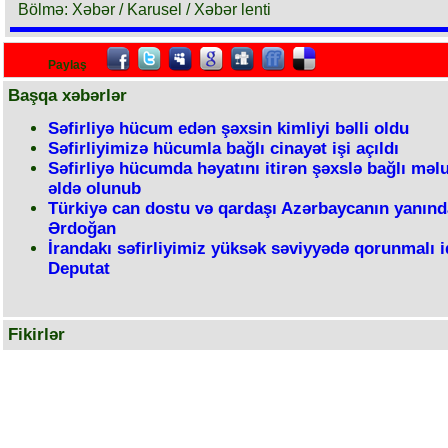
Bölmə: Xəbər / Karusel / Xəbər lenti
Paylaş
Başqa xəbərlər
Səfirliyə hücum edən şəxsin kimliyi bəlli oldu
Səfirliyimizə hücumla bağlı cinayət işi açıldı
Səfirliyə hücumda həyatını itirən şəxslə bağlı məl
əldə olunub
Türkiyə can dostu və qardaşı Azərbaycanın yanınd
Ərdoğan
İrandakı səfirliyimiz yüksək səviyyədə qorunmalı id
Deputat
Fikirlər