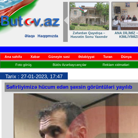
Dostumuza sürpriz
Elmanın öz d
Əlaqə
Haqqımızda
yubiley təbriki
Ana səhifə
Xəbər
Güneyin səsi
Ədəbiyyat
Turan
Dünya
Foto görüş
Bütöv Azərbaycançılar
Reklam xidmətləri
Tarix : 27-01-2023, 17:47
Səfirliyimizə hücum edən şəxsin görüntüləri yayılıb