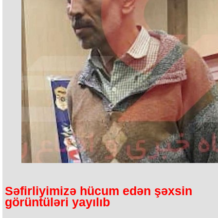
Səfirliyimizə hücum edən şəxsin
görüntüləri yayılıb