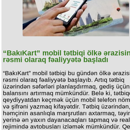
“BakıKart” mobil tətbiqi ölkə ərazisi
rəsmi olaraq fəaliyyətə başladı
“BakıKart” mobil tətbiqi bu gündən ölkə ərazi
rəsmi olaraq fəaliyyətə başlayıb. Artıq tətbiq
üzərindən səfərləri planlaşdırmaq, gediş üçün
balansını artırmaq mümkündür. Belə ki, tətbi
qeydiyyatdan keçmək üçün mobil telefon nöm
və şifrəni yazmaq kifayətdir. Tətbiq üzərindən
həmçinin asanlıqla marşrutları axtarmaq, təyi
yerinə ən yaxın dayanacaqları tapmaq və real
rejimində avtobusları izləmək mümkündür. Q