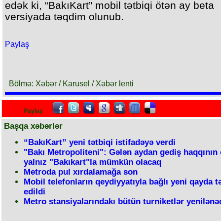
edək ki, “BakıKart” mobil tətbiqi ötən ay beta
versiyada təqdim olunub.
Paylaş
Bölmə: Xəbər / Karusel / Xəbər lenti
Paylaş
Başqa xəbərlər
“BakıKart” yeni tətbiqi istifadəyə verdi
"Bakı Metropoliteni": Gələn aydan gediş haqqının 
yalnız "Bakıkart"la mümkün olacaq
Metroda pul xırdalamağa son
Mobil telefonların qeydiyyatıyla bağlı yeni qayda t
edildi
Metro stansiyalarındakı bütün turniketlər yenilənə