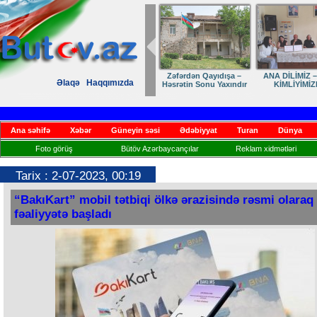
Zəfərdən Qayıdışa –
ANA DİLİMİZ –
Əlaqə
Haqqımızda
Həsrətin Sonu Yaxındır
KİMLİYİMİZ
Ana səhifə
Xəbər
Güneyin səsi
Ədəbiyyat
Turan
Dünya
Foto görüş
Bütöv Azərbaycançılar
Reklam xidmətləri
Tarix : 2-07-2023, 00:19
“BakıKart” mobil tətbiqi ölkə ərazisində rəsmi olaraq
fəaliyyətə başladı