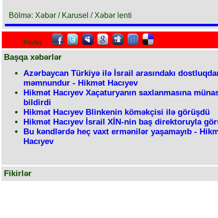
Bölmə: Xəbər / Karusel / Xəbər lenti
Paylaş
Başqa xəbərlər
Azərbaycan Türkiyə ilə İsrail arasındakı dostluqda
məmnundur - Hikmət Hacıyev
Hikmət Hacıyev Xaçaturyanın saxlanmasına münas
bildirdi
Hikmət Hacıyev Blinkenin köməkçisi ilə görüşdü
Hikmət Hacıyev İsrail XİN-nin baş direktoruyla gö
Bu kəndlərdə heç vaxt ermənilər yaşamayıb - Hik
Hacıyev
Fikirlər