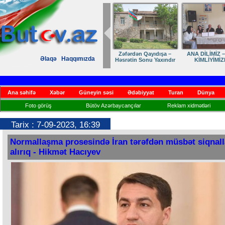
Dostumuza sürpriz
Elmanın öz d
Əlaqə
Haqqımızda
yubiley təbriki
Ana səhifə
Xəbər
Güneyin səsi
Ədəbiyyat
Turan
Dünya
Foto görüş
Bütöv Azərbaycançılar
Reklam xidmətləri
Tarix : 7-09-2023, 16:39
Normallaşma prosesində İran tərəfdən müsbət siqnall
alırıq - Hikmət Hacıyev