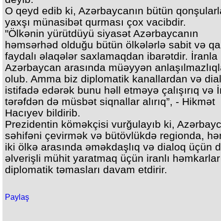
O qeyd edib ki, Azərbaycanın bütün qonşularl
yaxşı münasibət qurması çox vacibdir.
"Ölkənin yürütdüyü siyasət Azərbaycanın
həmsərhəd olduğu bütün ölkələrlə sabit və qarş
faydalı əlaqələr saxlamaqdan ibarətdir. İranla
Azərbaycan arasında müəyyən anlaşılmazlıql
olub. Amma biz diplomatik kanallardan və di
istifadə edərək bunu həll etməyə çalışırıq və 
tərəfdən də müsbət siqnallar alırıq”, - Hikmət
Hacıyev bildirib.
Prezidentin köməkçisi vurğulayıb ki, Azərbay
səhifəni çevirmək və bütövlükdə regionda, hə
iki ölkə arasında əməkdaşlıq və dialoq üçün 
əlverişli mühit yaratmaq üçün iranlı həmkarları
diplomatik təmasları davam etdirir.
Paylaş