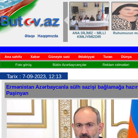
ANA DİLİMİZ – MİLLİ
Ruhumuzun man
Əlaqə
Haqqımızda
KİMLİYİMİZDİR
Ana səhifə
Xəbər
Güneyin səsi
Ədəbiyyat
Turan
Dünya
Foto görüş
Bütöv Azərbaycançılar
Reklam xidmətləri
Tarix : 7-09-2023, 12:13
Ermənistan Azərbaycanla sülh sazişi bağlamağa hazır
Paşinyan