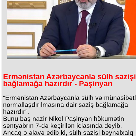
Ermənistan Azərbaycanla sülh sazişi
bağlamağa hazırdır - Paşinyan
“Ermənistan Azərbaycanla sülh və münasibətl
normallaşdırılmasına dair saziş bağlamağa
hazırdır”.
Bunu baş nazir Nikol Paşinyan hökumətin
sentyabrın 7-də keçirilən iclasında deyib.
Ancaq o əlavə edib ki, sülh sazişi beynəlxalq