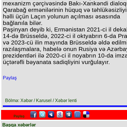
mexanizm çərçivəsində Bakı-Xankəndi dialoq
Qarabağ ermənilərinin hüquq və təhlükəsizliyi
həlli üçün Laçın yolunun açılması əsasında
bağlanıla bilər.
Paşinyan deyib ki, Ermənistan 2021-ci il deka
14-də Brüsseldə, 2022-ci il oktyabrın 6-da P
və 2023-cü ilin mayında Brüsseldə əldə edilm
razılaşmalara, habelə onun Rusiya və Azərb
prezidentləri ilə 2020-ci il noyabrın 10-da imz
üçtərəfli bəyanata sadiqliyini vurğulayır.
Paylaş
Bölmə: Xəbər / Karusel / Xəbər lenti
Paylaş
Başqa xəbərlər