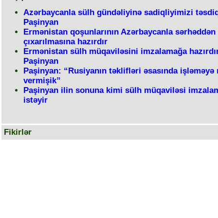
Azərbaycanla sülh gündəliyinə sadiqliyimizi təsdiq
Paşinyan
Ermənistan qoşunlarının Azərbaycanla sərhəddən
çıxarılmasına hazırdır
Ermənistan sülh müqaviləsini imzalamağa hazırdır
Paşinyan
Paşinyan: “Rusiyanın təklifləri əsasında işləməyə r
vermişik”
Paşinyan ilin sonuna kimi sülh müqaviləsi imzala
istəyir
Fikirlər