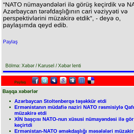
“NATO nümayəndələri ilə görüş keçirdik və N
Azərbaycan tərəfdaşlığının cari vəziyyəti və
perspektivlərini müzakirə etdik”, - deyə o,
paylaşımda qeyd edib.
Paylaş
Bölmə: Xəbər / Karusel / Xəbər lenti
Paylaş
Başqa xəbərlər
Azərbaycan Stoltenberqə təşəkkür etdi
Ermənistanın müdafiə naziri NATO rəsmisiylə Qaf
müzakirə etdi
XİN başçısı NATO-nun xüsusi nümayəndəsi ilə gö
keçirtdi
Ermənistan-NATO əməkdaşlığı məsələləri müzakirə