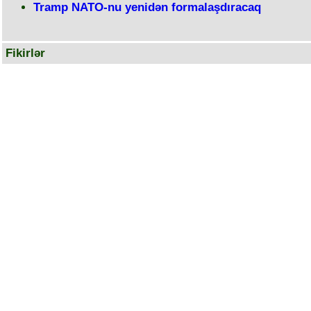
Tramp NATO-nu yenidən formalaşdıracaq
Fikirlər