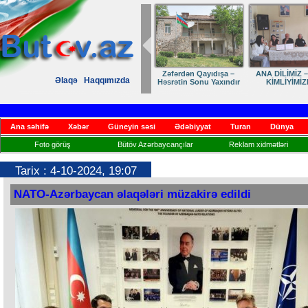
Zəfərdən Qayıdışa –
ANA DİLİMİZ –
Əlaqə
Haqqımızda
Həsrətin Sonu Yaxındır
KİMLİYİMİZ
Ana səhifə
Xəbər
Güneyin səsi
Ədəbiyyat
Turan
Dünya
Foto görüş
Bütöv Azərbaycançılar
Reklam xidmətləri
Tarix : 4-10-2024, 19:07
NATO-Azərbaycan əlaqələri müzakirə edildi