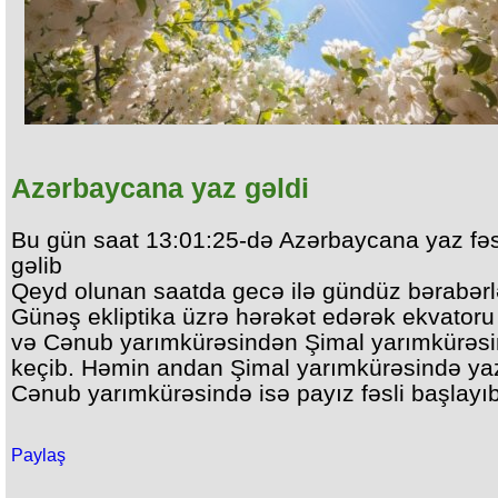
Azərbaycana yaz gəldi
Bu gün saat 13:01:25-də Azərbaycana yaz fəs
gəlib
Qeyd olunan saatda gecə ilə gündüz bərabərl
Günəş ekliptika üzrə hərəkət edərək ekvatoru
və Cənub yarımkürəsindən Şimal yarımkürəs
keçib. Həmin andan Şimal yarımkürəsində yaz 
Cənub yarımkürəsində isə payız fəsli başlayıb
Paylaş