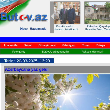
Zəfərdən Qayıdışa –
ANA DİLİMİZ –
Əlaqə
Haqqımızda
Həsrətin Sonu Yaxındır
KİMLİYİMİZ
Ana səhifə
Xəbər
Güneyin səsi
Ədəbiyyat
Turan
Dünya
Foto görüş
Bütöv Azərbaycançılar
Reklam xidmətləri
Tarix : 20-03-2025, 13:20
Azərbaycana yaz gəldi