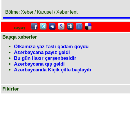
Bölmə: Xəbər / Karusel / Xəbər lenti
Paylaş
Başqa xəbərlər
Ölkəmizə yaz fəsli qədəm qoydu
Azərbaycana payız gəldi
Bu gün ilaxır çərşənbəsidir
Azərbaycana qış gəldi
Azərbaycanda Kiçik çillə başlayıb
Fikirlər