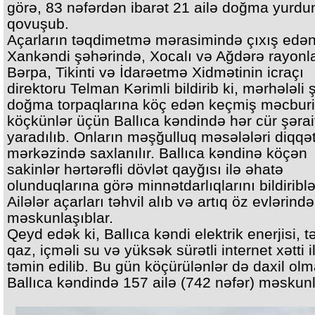
görə, 83 nəfərdən ibarət 21 ailə doğma yurdu
qovuşub.
Açarların təqdimetmə mərasimində çıxış edə
Xankəndi şəhərində, Xocalı və Ağdərə rayonl
Bərpa, Tikinti və İdarəetmə Xidmətinin icraçı
direktoru Telman Kərimli bildirib ki, mərhələli 
doğma torpaqlarına köç edən keçmiş məcburi
köçkünlər üçün Ballıca kəndində hər cür şərai
yaradılıb. Onların məşğulluq məsələləri diqqə
mərkəzində saxlanılır. Ballıca kəndinə köçən
sakinlər hərtərəfli dövlət qayğısı ilə əhatə
olunduqlarına görə minnətdarlıqlarını bildiriblə
Ailələr açarları təhvil alıb və artıq öz evlərində
məskunlaşıblar.
Qeyd edək ki, Ballıca kəndi elektrik enerjisi, tə
qaz, içməli su və yüksək sürətli internet xətti i
təmin edilib. Bu gün köçürülənlər də daxil ol
Ballıca kəndində 157 ailə (742 nəfər) məskunl