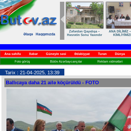
Zəfərdən Qayıdışa –
ANA DİLİMİZ –
Əlaqə
Haqqımızda
Həsrətin Sonu Yaxındır
KİMLİYİMİZ
Ana səhifə
Xəbər
Güneyin səsi
Ədəbiyyat
Turan
Dünya
Foto görüş
Bütöv Azərbaycançılar
Reklam xidmətləri
Tarix : 21-04-2025, 13:39
Ballıcaya daha 21 ailə köçürüldü - FOTO