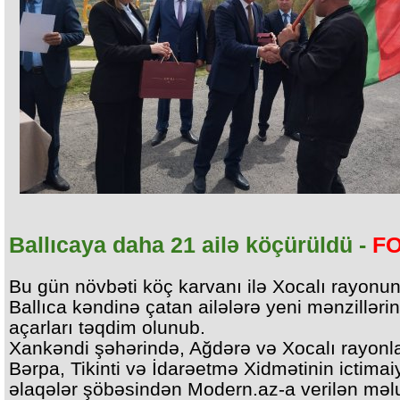
Ballıcaya daha 21 ailə köçürüldü -
F
Bu gün növbəti köç karvanı ilə Xocalı rayonu
Ballıca kəndinə çatan ailələrə yeni mənzillərin
açarları təqdim olunub.
Xankəndi şəhərində, Ağdərə və Xocalı rayonl
Bərpa, Tikinti və İdarəetmə Xidmətinin ictimai
əlaqələr şöbəsindən Modern.az-a verilən mə