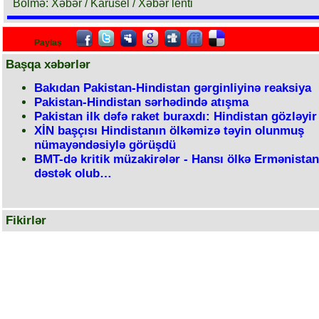
Bölmə: Xəbər / Karusel / Xəbər lenti
Paylaş
Başqa xəbərlər
Bakıdan Pakistan-Hindistan gərginliyinə reaksiya
Pakistan-Hindistan sərhədində atışma
Pakistan ilk dəfə raket buraxdı: Hindistan gözləyir
XİN başçısı Hindistanın ölkəmizə təyin olunmuş
nümayəndəsiylə görüşdü
BMT-də kritik müzakirələr - Hansı ölkə Ermənista
dəstək olub…
Fikirlər