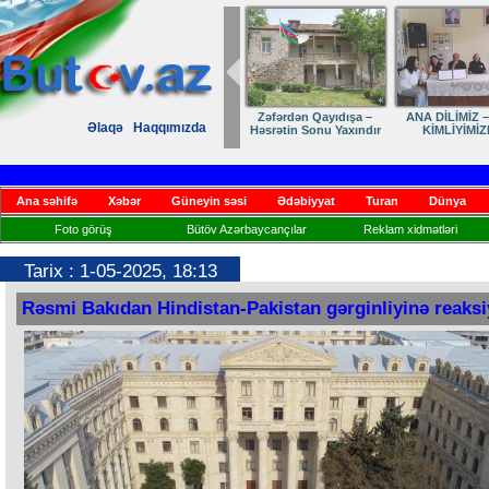
Zəfərdən Qayıdışa –
ANA DİLİMİZ –
Əlaqə
Haqqımızda
Həsrətin Sonu Yaxındır
KİMLİYİMİZ
Ana səhifə
Xəbər
Güneyin səsi
Ədəbiyyat
Turan
Dünya
Foto görüş
Bütöv Azərbaycançılar
Reklam xidmətləri
Tarix : 1-05-2025, 18:13
Rəsmi Bakıdan Hindistan-Pakistan gərginliyinə reaksi