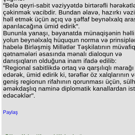
"Belə qeyri-sabit vəziyyətdə birtərəfli hərəkət
çəkinmək vacibdir. Bundan əlavə, hazırkı vəzi
həll etmək üçün açıq və şəffaf beynəlxalq ar
aparılacağına ümid edirik".
Bununla yanaşı, bəyanatda münaqişənin həll
yolun beynəlxalq hüququn norma və prinsiplər
habelə Birləşmiş Millətlər Təşkilatının müvafi
qətnamələri əsasında mənalı dialoqun və
danışıqların olduğuna inam ifadə edilib:
"Regional sabitlikdə ortaq və qarşılıqlı marağı
edərək, ümid edirik ki, tərəflər öz xalqlarının
geniş regionun rifahının qorunması üçün, sül
əməkdaşlıq naminə diplomatik kanallardan ist
edəcəklər".
Paylaş