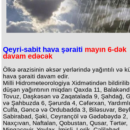
Qeyri-sabit hava şəraiti
mayın 6-dək
davam edəcək
Ölkə ərazisinin əksər yerlərində yağıntılı və kü
hava şəraiti davam edir.
Milli Hidrometeorologiya Xidmətindən bildirilib 
düşən yağıntının miqdarı Qaxda 11, Balakənd
Tovuz, Daşkəsən və Zaqatalada 9, Şahdağ, 
və Şahbuzda 6, Şərurda 4, Cəfərxan, Yardımlı
Culfa, Gəncə və Ordubadda 3, Biləsuvar, Bey
Sabirabad, Şəki, Ceyrançöl və Gədəbəydə 2,
Naxçıvan, Naftalan, Qobustan, Qusar, Tərtər,
Mingəçevir, Yevlax, İmişli, Lerik, Cəlilabad,