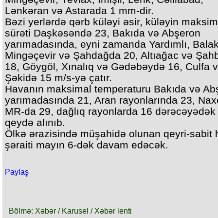
Lənkəran və Astarada 1 mm-dir.
Bəzi yerlərdə qərb küləyi əsir, küləyin maksim
sürəti Daşkəsəndə 23, Bakıda və Abşeron
yarımadasında, eyni zamanda Yardımlı, Bala
Mingəçevir və Şahdağda 20, Altıağac və Şah
18, Göygöl, Xınalıq və Gədəbəydə 16, Culfa 
Şəkidə 15 m/s-yə çatır.
Havanın maksimal temperaturu Bakıda və Ab
yarımadasında 21, Aran rayonlarında 23, Nax
MR-da 29, dağlıq rayonlarda 16 dərəcəyədək i
qeydə alınıb.
Ölkə ərazisində müşahidə olunan qeyri-sabit
şəraiti mayın 6-dək davam edəcək.
Paylaş
Bölmə: Xəbər / Karusel / Xəbər lenti