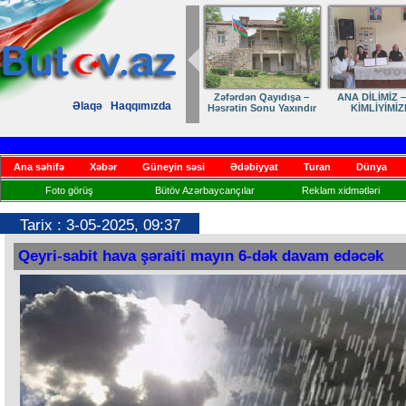
Zəfərdən Qayıdışa –
ANA DİLİMİZ –
Əlaqə
Haqqımızda
Həsrətin Sonu Yaxındır
KİMLİYİMİZ
Ana səhifə
Xəbər
Güneyin səsi
Ədəbiyyat
Turan
Dünya
Foto görüş
Bütöv Azərbaycançılar
Reklam xidmətləri
Tarix : 3-05-2025, 09:37
Qeyri-sabit hava şəraiti mayın 6-dək davam edəcək