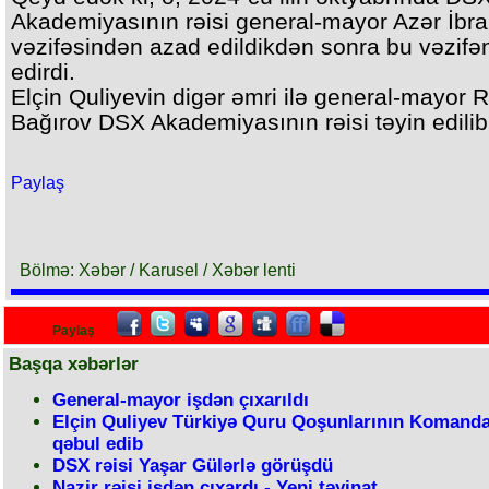
Akademiyasının rəisi general-mayor Azər İbr
vəzifəsindən azad edildikdən sonra bu vəzifən
edirdi.
Elçin Quliyevin digər əmri ilə general-mayor 
Bağırov DSX Akademiyasının rəisi təyin edilib
Paylaş
Bölmə: Xəbər / Karusel / Xəbər lenti
Paylaş
Başqa xəbərlər
General-mayor işdən çıxarıldı
Elçin Quliyev Türkiyə Quru Qoşunlarının Komanda
qəbul edib
DSX rəisi Yaşar Gülərlə görüşdü
Nazir rəisi işdən çıxardı - Yeni təyinat