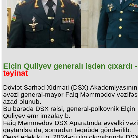
Elçin Quliyev generalı işdən çıxardı 
təyinat
Dövlət Sərhəd Xidməti (DSX) Akademiyasının 
əvəzi general-mayor Faiq Məmmədov vəzifəs
azad olunub.
Bu barədə DSX rəisi, general-polkovnik Elçin
Quliyev əmr imzalayıb.
Faiq Məmmədov DSX Aparatında əvvəlki vəzi
qaytarılsa da, sonradan təqaüdə göndərilib.
Qeyd edək ki, o, 2024-cü ilin oktyabrında DS